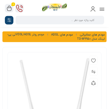
0
مودم روتر VDSL/ADSLتی پی-
مودم های مخابراتی
مودم های ADSL
لینک مدل TD-W9950