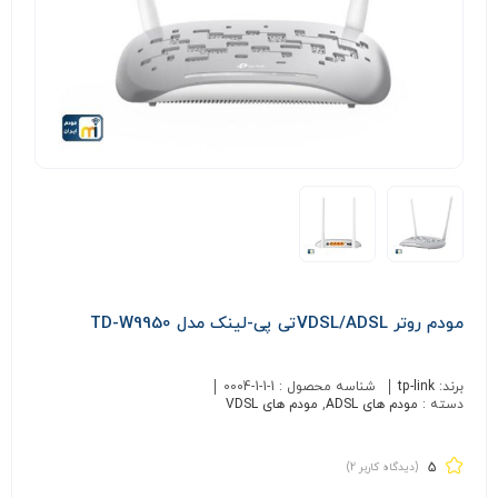
مودم روتر VDSL/ADSLتی پی-لینک مدل TD-W9950
برند:
tp-link
شناسه محصول :
0004-1-1-1
دسته :
مودم های ADSL
,
مودم های VDSL
5
(دیدگاه کاربر
2
)