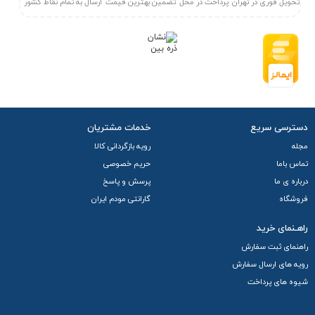
تحویل فوری در تهران
پرداخت در محل
تضمین بهترین قیمت
ارسال به تمام نقاط کشور
حفاظت در برابر صاعقه و رمزگذاری قوی برای امنیت شبکه.
جمع‌بندی:
مودم
TD-W9950
با ویژگی‌های متنوع و قیمت مناسب، انتخابی
ایده‌آل برای کاربران خانگی و کسب‌وکارهای کوچک است که به دنبال
ترکیبی از مودم DSL و روتر بی‌سیم هستند. این دستگاه توانایی
ارائه اینترنت پایدار و امن را برای نیازهای روزمره فراهم می‌کند
دسترسی سریع
خدمات مشتریان
مجله
رویه بازگردانی کالا
تماس باما
حریم خصوصی
درباره ی ما
پرسش و پاسخ
فروشگاه
گارانتی مودم ایران
راهـنمای خرید
راهنمای ثبت سفارش
رویه های ارسال سفارش
شیوه های پرداخت