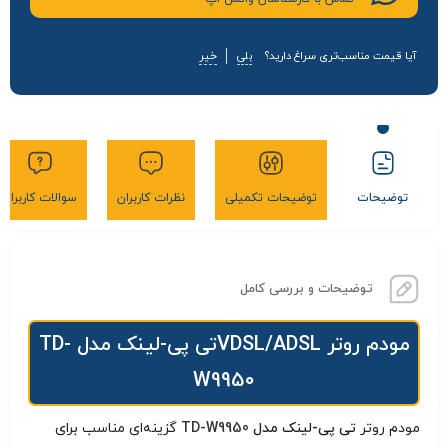
آیا قیمت مناسب‌تری سراغ دارید؟
بلی
خیر
توضیحات
توضیحات تکمیلی
نظرات کاربران
سوالات کاربران
توضیحات و بررسی کامل
مودم روتر VDSL/ADSLتی پی-لینک مدل TD-
W9950
مودم روتر
تی پی-لینک مدل
TD-W9950
گزینه‌ای مناسب برای