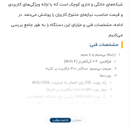
شبکه‌های خانگی و اداری کوچک است که با ارائه ویژگی‌های کاربردی
و قیمت مناسب، نیازهای متنوع کاربران را پوشش می‌دهد. در
ادامه، مشخصات فنی و مزایای این دستگاه را به طور جامع بررسی
می‌کنیم.
مشخصات فنی:
ارتباط بی‌سیم و با سیم:
فرکانس:
2.4 گیگاهرتز (Wi-Fi 4).
سرعت بی‌سیم:
حداکثر 300 مگابیت بر ثانیه.
پورت‌ها:
یک پورت DSL برای اتصال به اینترنت ADSL/VDSL.
چهار پورت LAN (10/100 مگابیت بر ثانیه).
یک پورت WAN/LAN ترکیبی برای استفاده انعطاف‌پذیر.
تکنولوژی آنتن:
2×2 MIMO با دو آنتن خارجی (5dBi).
پشتیبانی از پروتکل‌ها و استانداردها:
VDSL2 و ADSL2+:
سرعت دانلود تا 100 مگابیت بر ثانیه (VDSL).
نمایش
ادامه مطلب
پشتیبانی از IPv6:
بهبود عملکرد شبکه و تطابق با استانداردهای