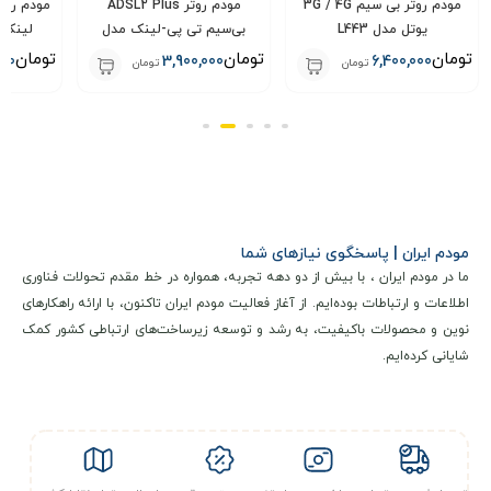
مودم روتر بی سیم 3G / 4G
مودم روتر ADSL2 Plus
یوتل مدل L443
بی‌سیم تی پی-لینک مدل
لینک مدل U
TD-W8961N
تومان
تومان
تومان
000
3,900,000
6,400,000
تومان
تومان
مزایا:
سازگاری گسترده:
این مودم با تمامی سرویس‌دهنده‌های اینترنتی سازگار است و از انواع
مودم ایران | پاسخگوی نیازهای شما
استانداردهای DSL پشتیبانی می‌کند.
ما در مودم ایران ، با بیش از دو دهه تجربه، همواره در خط مقدم تحولات فناوری
طراحی کاربرپسند:
اطلاعات و ارتباطات بوده‌ایم. از آغاز فعالیت مودم ایران تاکنون، با ارائه راهکارهای
نصب و مدیریت آسان از طریق نرم‌افزار TP-Link Tether برای
نوین و محصولات باکیفیت، به رشد و توسعه زیرساخت‌های ارتباطی کشور کمک
گوشی‌های هوشمند.
شایانی کرده‌ایم.
کاربردهای متنوع:
مناسب برای استریم HD، بازی‌های آنلاین، و کارهای روزمره.
اقتصادی بودن:
قیمت مقرون‌به‌صرفه در مقایسه با ویژگی‌های ارائه شده.
امنیت و پایداری: