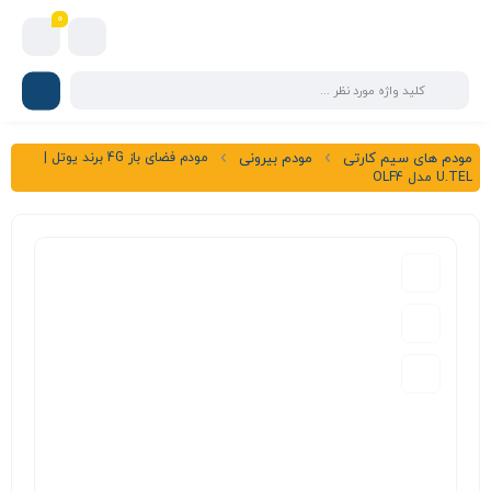
0
مودم فضای باز 4G برند یوتل |
مودم های سیم کارتی
مودم بیرونی
U.TEL مدل OLF4