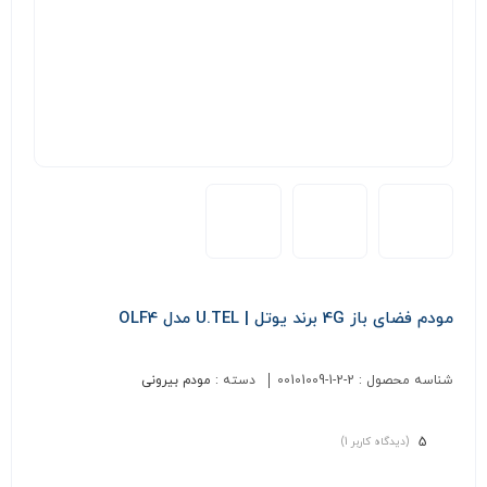
مودم فضای باز 4G برند یوتل | U.TEL مدل OLF4
شناسه محصول :
00101009-1-2-2
دسته :
مودم بیرونی
5
(دیدگاه کاربر
1
)