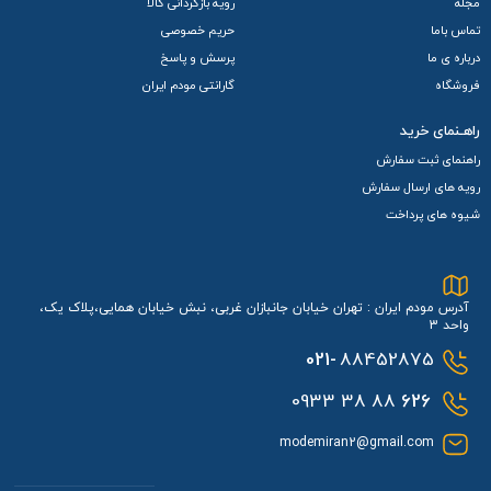
مجله
رویه بازگردانی کالا
مودم ZLT X11 از بستر سخت‌افزاری پیشرفته‌ای بهره می‌برد که در
تماس باما
حریم خصوصی
ادامه به تفصیل به بررسی اجزای کلیدی آن پرداخته می‌شود:
درباره ی ما
پرسش و پاسخ
فروشگاه
گارانتی مودم ایران
پردازنده و عملکرد
مودم فضای باز 5G برند ZLT مدل X11 مجهز به
چیپست
UNISOC
راهـنمای خرید
راهنمای ثبت سفارش
IVY510 است. پردازنده دو هسته‌ای ARM Cortex-A55 با فرکانس
رویه های ارسال سفارش
1.35 گیگاهرتز موجب می‌شود که پردازش داده‌ها با سرعت و دقت
شیوه های پرداخت
بسیار بالا انجام شود. طراحی مبتنی بر این پردازنده امکان مدیریت
همزمان درخواست‌های متعدد شبکه و پروتکل‌های پیشرفته
آدرس مودم ایران : تهران خیابان جانبازان غربی، نبش خیابان همایی،پلاک یک،
ارتباطی را فراهم می‌کند. این قابلیت در شرایطی که تعداد زیادی
واحد 3
دستگاه به شبکه متصل هستند بسیار حیاتی محسوب می‌شود.
021-
88452875
حافظه داخلی و حافظه موقت
88 38 0933
626
مودم فضای باز ZLT X11 دارای 4 گیگابیت رم DDR3 و 2 گیگابیت
modemiran2@gmail.com
حافظه فلش است. این ترکیب حافظه امکان دسترسی سریع به