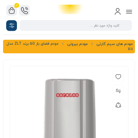
0
مودم فضای باز 5G برند ZLT مدل
مودم های سیم کارتی
مودم بیرونی
X11