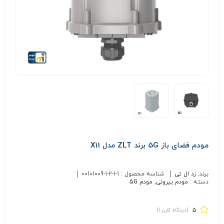
مودم فضای باز 5G برند ZLT مدل X11
برند:
زد ال تی
شناسه محصول :
00101009-1-2-1-1
دسته :
مودم بیرونی
,
مودم 5G
5
(دیدگاه کاربر
1
)