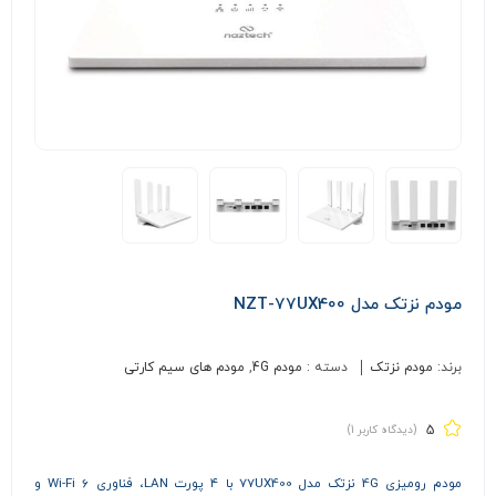
مودم نزتک مدل NZT-77UX400
برند:
مودم نزتک
دسته :
مودم 4G
,
مودم های سیم کارتی
5
(دیدگاه کاربر
1
)
مودم رومیزی 4G نزتک مدل 77UX400 با ۴ پورت LAN، فناوری Wi-Fi 6 و