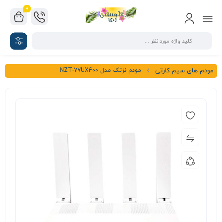
0
مودم نزتک مدل NZT-77UX400
مودم های سیم کارتی