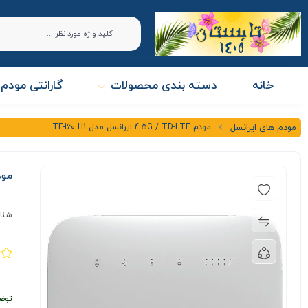
خانه
دسته بندی محصولات
گارانتی مودم 
مودم 4.5G / TD-LTE ایرانسل مدل TF-i60 H1
مودم های ایرانسل
مودم 4.5G / TD-LTE ا
شنا
توض