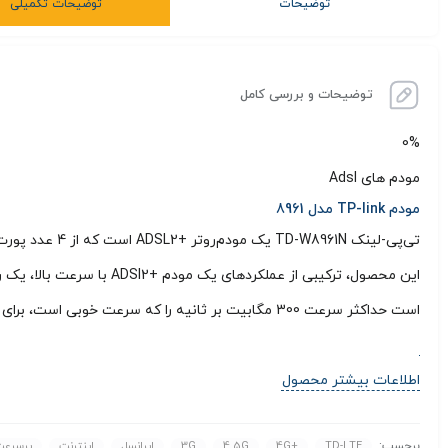
توضیحات
توضیحات تکمیلی
توضیحات و بررسی کامل
0%
مودم های Adsl
مودم TP-link مدل 8961
است حداکثر سرعت 300 مگابیت بر ثانیه را که سرعت خوبی است، برای برقراری ارتباط بی‌سیم به شما ارائه دهد؛
اطلاعات بیشتر محصول
برچسب:
TD-LTE
4G+
4.5G
3G
ایرانسل
اینترنت
پرسرعت