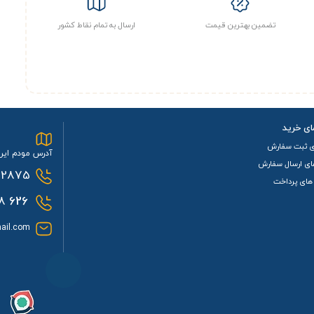
تضمین بهترین قیمت
ارسال به تمام نقاط کشور
ای خرید
ی ثبت سفارش
آدرس مودم ایرا
ای ارسال سفارش
2875
های پرداخت
0933
626
ail.com