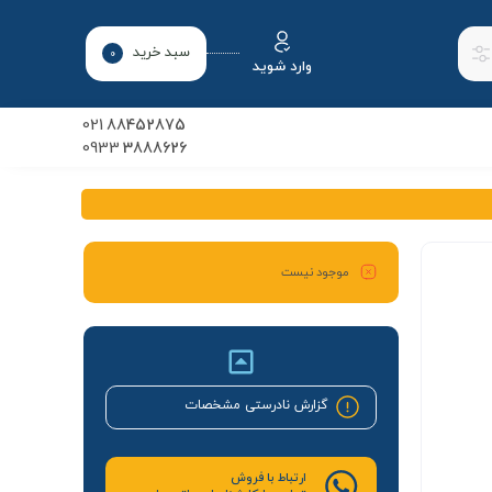
سبد خرید
0
وارد شوید
021
88452875
0933
3888626
موجود نیست
گزارش نادرستی مشخصات
ارتباط با فروش