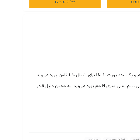
ربران
نقد و بررسی
تی‌پی-لینک TD-W8961N یک مودم‌روتر +ADSL2 است که از 4 عدد پورت شبکه (RJ-45) برای اتصال به‌صورت باسیم، دو عدد آنتن برای اتصال بی‌سیم و یک عدد پورت RJ-11 برای اتصال خط تلفن بهره می‌برد.
این محصول، ترکیبی از عملکردهای یک مودم +ADSl2 با سرعت بالا، یک روتر بی‌سیم و یک اکسس پوینت بی‌سیم است و از نسل سوم استانداردهای بی‌سیم یعنی سری N هم بهره می‌برد. به همین دلیل قادر
قوی
نهایت سرعت
هوآوی