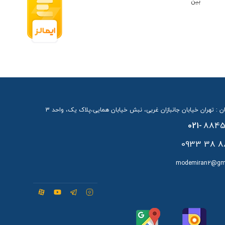
ن : تهران خیابان جانبازان غربی، نبش خیابان همایی،پلاک یک، واحد 3
021-
8845
88 38 
modemiran2@gm