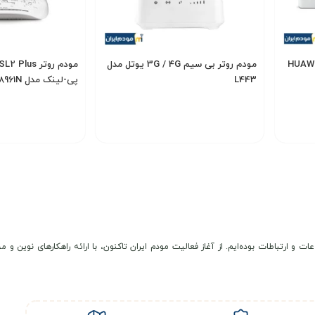
میزی 4G هواوی مدل HUAWEI
مودم روتر بی سیم 3G / 4G یوتل مدل
L443
پی-لینک مدل TD-W8961N
900,000
6,400,000
تومان
انتخاب گزینه
انتخاب گزینه
عات و ارتباطات بوده‌ایم. از آغاز فعالیت مودم ایران تاکنون، با ارائه راهکارهای نوی