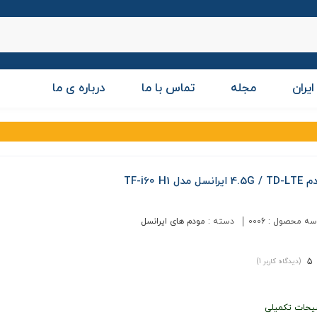
ایران
مجله
تماس با ما
درباره ی ما
یرانسل مدل TF-i60 H1
سه محصول :
0006
دسته :
مودم های ایرانسل
5
(دیدگاه کاربر
1
)
یحات تکمیلی