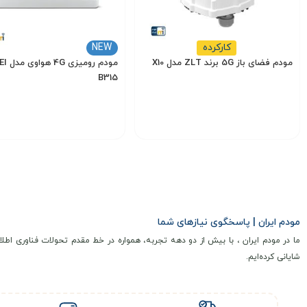
کارکرده
NEW
مودم فضای باز 5G برند ZLT مدل X10
مودم رو
B315
7,500,000
14,000,000
تومان
تومان
انتخاب گزینه
انتخاب گزینه
مودم ایران | پاسخگوی نیازهای شما
ما در مودم ایران ، با بیش از دو دهه تجربه، همواره در خط مقدم تحولات فناوری اطلا
شایانی کرده‌ایم.