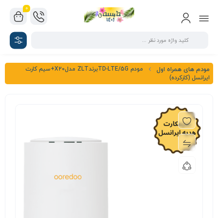
0
مودم TD-LTE/5GبرندZLT مدلX20+سیم کارت
مودم های همراه اول
ایرانسل (کارکرده)