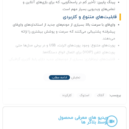
پینگ پایین:
تأخیر کم در پاسخگویی، که برای بازی‌های آنلاین و
تماس‌های ویدیویی بسیار مهم است.
قابلیت‌های متنوع و کاربردی
وای‌فای با سرعت بالا:
بسیاری از مودم‌های جدید از استانداردهای وای‌فای
پیشرفته پشتیبانی می‌کنند که سرعت و پوشش بیشتری را ارائه
می‌دهند.
پورت‌های متنوع:
وجود پورت‌های اترنت، USB و در برخی مدل‌ها حتی
پورت‌های تلفن (VOIP) برای اتصال انواع دستگاه‌ها.
قابلیت‌های نرم‌افزاری:
بسیاری از مودم‌های جدید دارای رابط کاربری گرافیکی
ساده و امکانات مدیریت پیشرفته‌ای هستند.
پشتیبانی از VPN:
امکان ایجاد شبکه خصوصی مجازی برای افزایش
نمایش
ادامه مطلب
امنیت ارتباطات.
QoS:
قابلیت تنظیم اولویت ترافیک برای برنامه‌های مختلف.
طراحی جمع و جور و مصرف انرژی پایین
برچسب:
آنلاک
استوک
کارکرده
ابعاد کوچک:
به راحتی قابل حمل و نصب در فضاهای کوچک.
مصرف انرژی کم:
باعث کاهش هزینه‌های برق می‌شود.
سایر ویژگی‌ها
ویدیو های معرفی محصول
توسط بلاگر ها
پشتیبانی از سیم‌کارت‌های مختلف:
قابلیت استفاده با سیم‌کارت‌های