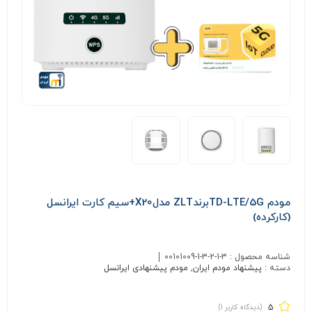
مودم TD-LTE/5GبرندZLT مدلX20+سیم کارت ایرانسل
(کارکرده)
شناسه محصول :
00101009-1-3-2-1-3
دسته :
پیشنهاد مودم ایران
,
مودم پیشنهادی ایرانسل
5
(دیدگاه کاربر
1
)