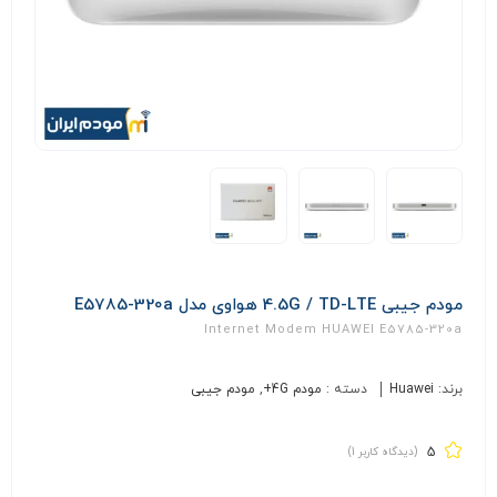
مودم جیبی 4.5G / TD-LTE هواوی مدل E5785-320a
Internet Modem HUAWEI E5785-320a
برند:
Huawei
دسته :
مودم 4G+
,
مودم جیبی
5
(دیدگاه کاربر
1
)