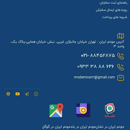
راهنمای ثبت سفارش
رویه های ارسال سفارش
شیوه های پرداخت
آدرس مودم ایران : تهران خیابان جانبازان غربی، نبش خیابان همایی،پلاک یک،
واحد 3
باتری قدرتمند و باکیفیت
021-
88452875
مودم همراه هواوی E5785-320a
از یک
باتری 3000 میلی‌آمپر
88 38 0933
626
ساعتی
با کیفیت عالی بهره می‌برد که قادر است درصورت استفاده
modemiran2@gmail.com
به‌صورت مداوم، تا 12 ساعت شارژدهی کند. بدین ترتیب اگر شارژ
مودم شما کامل باشد در تمامی ساعتی که بیرون از منزل هستید
نیازی به شارژ دوباره آن نخواهید داشت. البته باید درنظر داشته
باشید که در شرایط مختلف این میزان شارژدهی، اندکی کم و زیاد
خواهد شد.
مودم ایران در نشان
مودم ایران در بلد
مودم ایران در گوگل