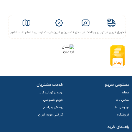
نمایش اطلاعات ضروری مانند سیگنال، مصرف داده و وضعیت
باتری،
دکمه ON/OFF
برای کنترل سریع و
دکمه Menu
جهت
تنظیمات آسان اشاره کرد. با طراحی جمع‌وجور و
آنتن داخلی
، این
تحویل فوری در تهران
پرداخت در محل
تضمین بهترین قیمت
ارسال به تمام نقاط کشور
مودم گزینه‌ای مناسب برای استفاده در سفر، محیط‌های کاری و
حتی مصارف شخصی است.
دسترسی سریع
خدمات مشتریان
مجله
رویه بازگردانی کالا
تماس باما
حریم خصوصی
درباره ی ما
پرسش و پاسخ
فروشگاه
گارانتی مودم ایران
راهـنمای خرید