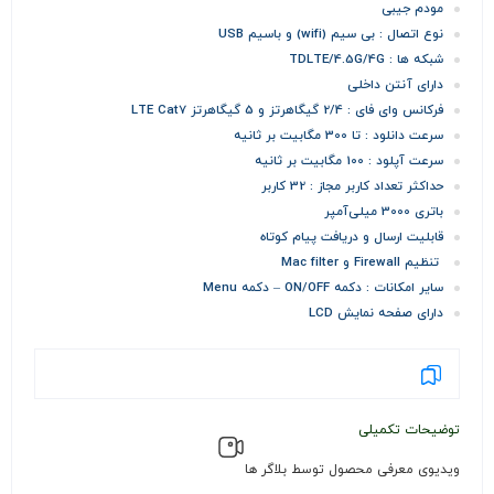
مودم جیبی
نوع اتصال : بی سیم (wifi) و باسیم USB
شبکه ها : TDLTE/4.5G/4G
دارای آنتن داخلی
فرکانس وای فای : 2/4 گیگاهرتز و 5 گیگاهرتز LTE Cat7
سرعت دانلود : تا 300 مگابیت بر ثانیه
سرعت آپلود : 100 مگابیت بر ثانیه
حداکثر تعداد کاربر مجاز : 32 کاربر
باتری 3000 میلی‌آمپر
قابلیت ارسال و دریافت پیام کوتاه
تنظیم Firewall و Mac filter
سایر امکانات : دکمه ON/OFF – دکمه Menu
دارای صفحه نمایش LCD
توضیحات تکمیلی
ویدیوی معرفی محصول توسط بلاگر ها