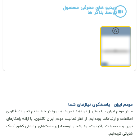
ارائه
سرعت دانلود تا 300 مگابیت بر ثانیه
و
سرعت آپلود تا 100
ویدیو های معرفی محصول
توسط بلاگر ها
مگابیت بر ثانیه
است که آن را به گزینه‌ای ایده‌آل برای کاربردهای
مختلف تبدیل می‌کند. یکی از ویژگی‌های برجسته این
مدل،
پشتیبانی از حداکثر 32 کاربر به صورت همزمان
است که
امکان اشتراک‌گذاری اینترنت را در محیط‌های کاری و گروهی
به‌راحتی ممکن می‌سازد.
این مودم مجهز به
باتری قدرتمند 3000 میلی‌آمپری
است که عمر
کاری طولانی‌تری را در مقایسه با مدل‌های مشابه ارائه می‌دهد.
همچنین،
قابلیت ارسال و دریافت پیامک (SMS)
، آن را به ابزاری
چندمنظوره تبدیل کرده است. از لحاظ امنیتی،
تنظیمات Firewall و
مودم ایران | پاسخگوی نیازهای شما
ما در مودم ایران ، با بیش از دو دهه تجربه، همواره در خط مقدم تحولات فناوری
فیلتر MAC
این امکان را فراهم می‌آورد تا دسترسی دستگاه‌های
اطلاعات و ارتباطات بوده‌ایم. از آغاز فعالیت مودم ایران تاکنون، با ارائه راهکارهای
متصل به شبکه مدیریت شود.
نوین و محصولات باکیفیت، به رشد و توسعه زیرساخت‌های ارتباطی کشور کمک
شایانی کرده‌ایم.
از دیگر امکانات این مودم می‌توان به
صفحه نمایش LCD
برای