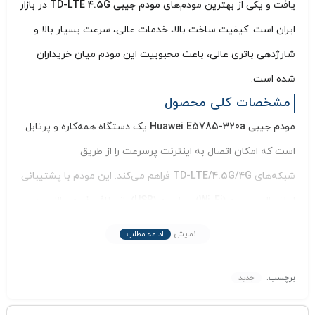
یافت و یکی از بهترین مودم‌های
مودم جیبی TD-LTE 4.5G
در بازار
ایران است. کیفیت ساخت بالا، خدمات عالی، سرعت بسیار بالا و
شارژدهی باتری عالی، باعث محبوبیت این مودم میان خریداران
شده است.
مشخصات کلی محصول
مودم جیبی Huawei E5785-320a
یک دستگاه همه‌کاره و پرتابل
است که امکان اتصال به اینترنت پرسرعت را از طریق
شبکه‌های
TD-LTE/4.5G/4G
فراهم می‌کند. این مودم با پشتیبانی
از
اتصال بی‌سیم (Wi-Fi) و باسیم (USB)
، انعطاف‌پذیری بالایی در
استفاده برای کاربران ایجاد می‌کند. همچنین با
دو باند فرکانسی
نمایش
ادامه مطلب
وای‌فای 2.4 و 5 گیگاهرتز
، امکان اتصال پایدار و سریع را حتی در
محیط‌های شلوغ فراهم می‌سازد.
برچسب:
جدید
از نظر سرعت، این مودم با
پشتیبانی از LTE Cat7
، قادر به