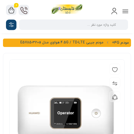
0
مودم جیبی 4.5G / TD-LTE هواوی مدل E5785-320a
مودم 4G+