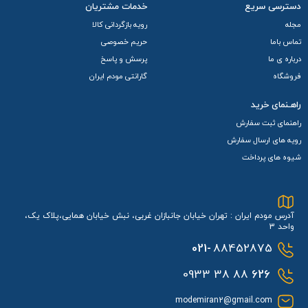
دسترسی سریع
خدمات مشتریان
این مودم قابلیت
اتصال همزمان تا 16 دستگاه
مختلف را دارا
مجله
رویه بازگردانی کالا
می‌باشد و امکان اشتراک‌گذاری اینترنت پرسرعت را برای کاربران
تماس باما
حریم خصوصی
درباره ی ما
پرسش و پاسخ
فراهم می‌سازد.
فروشگاه
گارانتی مودم ایران
باطری
راهـنمای خرید
مودم TD LTE جیبی هواوی مدل HUAWEI W06 از یک صفحه
راهنمای ثبت سفارش
نمایش لمسی TFT حدود 2.4 اینچی برای نمایش اطلاعات و کنترل
رویه های ارسال سفارش
دستگاه بهره می‌برد.
شیوه های پرداخت
باتری 3000 میلی‌ آمپر ساعتی است و شارژ دستگاه از طریق پورت
USB Type-C انجام می‌شود و از فناوری شارژ سریع نیز پشتیبانی
آدرس مودم ایران : تهران خیابان جانبازان غربی، نبش خیابان همایی،پلاک یک،
واحد 3
می‌کند، که زمان شارژ را به حداقل می‌رساند و بهره‌وری را افزایش
021-
88452875
می‌ دهد.
88 38 0933
626
modemiran2@gmail.com
توصیه مهم:
برای تکمیل فرایند فعال‌سازی سیم‌کارت، ضروری است