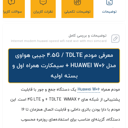
توضیحات
توضیحات تکمیلی
نظرات کاربران
سوالات کاربران
توضیحات و بررسی کامل
Internet modem huawei speed wifi next w06 with mci simcard
معرفی مودم 4.5G / TDLTE جیبی هواوی
مدل HUAWEI W06 + سیمکارت همراه اول و
بسته اولیه
مودم همراه
Huawei W06
یک دستگاه جمع‌ و جور با قابلیت
پشتیبانی از شبکه‌ های TDLTE WiMAX 2 + و 4G LTE است. این
مودم با دارا بودن باتری داخلی و قابلیت اتصال همزمان تا 16
دستگاه، گزینه‌ای مناسب برای استفاده‌های روزمره محسوب