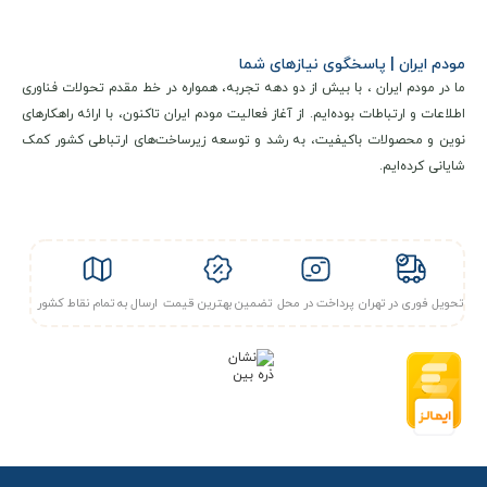
مودم ایران | پاسخگوی نیازهای شما
ما در مودم ایران ، با بیش از دو دهه تجربه، همواره در خط مقدم تحولات فناوری
اطلاعات و ارتباطات بوده‌ایم. از آغاز فعالیت مودم ایران تاکنون، با ارائه راهکارهای
نوین و محصولات باکیفیت، به رشد و توسعه زیرساخت‌های ارتباطی کشور کمک
شایانی کرده‌ایم.
مشخصات فنی و کلیدی
مودم 4.5G / TDLTE جیبی هواوی مدل HUAWEI W06 + سیمکارت
همراه اول و بسته اولیه از شبکه‌های WiMAX 2+ و 4G LTE
پشتیبانی می‌کند و به لطف فناوری‌های پیشرفته، به حداکثر
تحویل فوری در تهران
پرداخت در محل
تضمین بهترین قیمت
ارسال به تمام نقاط کشور
سرعت دانلود 1.23 گیگابیت بر ثانیه
و
سرعت آپلود 75 مگابیت بر
ثانیه
دست می‌یابد.
وای فای
این دستگاه از هر
دو باند فرکانسی 2.4 و 5 گیگاهرتز
پشتیبانی
کرده و مطابق با
استاندارد وای‌فای 802.11a/b/g/n/ac
عمل می‌کند.