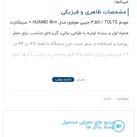
می‌شود.
مشخصات ظاهری و فیزیکی
مودم 4.5G / TDLTE جیبی هواوی مدل HUAWEI W06 + سیمکارت
همراه اول و بسته اولیه با طراحی عالی، گزینه‌ای مناسب برای حمل
روزمره و استفاده در سفر است. این دستگاه با ابعاد ۱۲۸ در ۶۴ در
۱۱.۹ میلی‌متر و وزن حدود ۱۲۵ گرم، به‌راحتی در جیب یا کیف جای
می‌گیرد.
بدنه آن از پلاستیک با پرداخت مات ساخته شده که علاوه بر
نمایش
ادامه مطلب
زیبایی، مقاومت مناسبی در برابر خط و خش‌های جزئی دارد. رنگ
رایج این مودم مشکی است، هرچند در برخی نسخه‌ها ممکن است
برچسب:
جدید
رنگ‌های دیگری نیز عرضه شود.
در بخش نمایشگر، یک صفحه‌نمایش رنگی TFT به اندازه ۲.۴ اینچ
ویدیو های معرفی محصول
توسط بلاگر ها
تعبیه شده که اطلاعات مهمی مانند سطح سیگنال، وضعیت باتری،