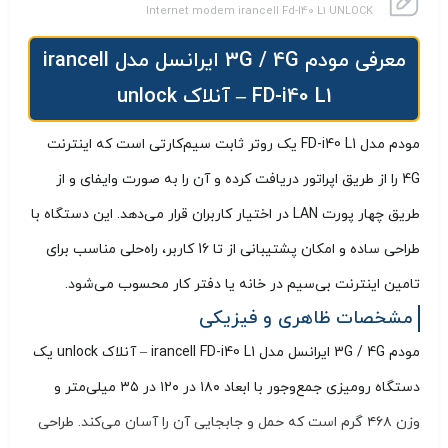
Internet modem irancell Fd-I40 L1 UNLOCK
معرفی مودم 3G / 4G ایرانسل مدل irancell
FD-i40 L1 – آنلاک unlock
مودم مدل FD-i40 L1 یک روتر ثابت سیم‌کارتی است که اینترنت
4G را از طریق اپراتور دریافت کرده و آن را به صورت وای‍فای و از
طریق چهار پورت LAN در اختیار کاربران قرار می‌دهد. این دستگاه با
طراحی ساده و امکان پشتیبانی از تا 16 کاربر، راه‌حلی مناسب برای
تامین اینترنت بی‌سیم در خانه یا دفتر کار محسوب می‌شود.
مشخصات ظاهری و فیزیکی
مودم 3G / 4G ایرانسل مدل irancell FD-i40 L1 – آنلاک unlock یک
دستگاه رومیزی جمع‌وجور با ابعاد ۱۸۰ در ۱۲۰ در ۳۵ میلی‌متر و
وزن ۴۶۸ گرم است که حمل و جابجایی آن را آسان می‌کند. طراحی