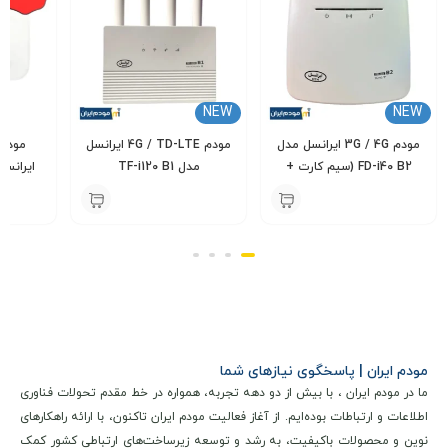
کنترلی دستگاه شامل یک کلید روشن/خاموش، یک کلید
WPS
برای
اتصال آسان و ایمن دستگاه‌های جدید به وای‌فای و یک کلید
ریست (بازنشانی) برای بازگرداندن تنظیمات کارخانه هستند . جعبه
NEW
NEW
این محصول شامل خود مودم، یک آداپتور برق ۱۲ ولت و ۱ آمپر، یک
مودم 3G / 4G ایرانسل مدل
مودم 4G / TD-LTE ایرانسل
کابل شبکه و دفترچه راهنما است
FD-i40 B2 (سیم کارت +
مدل TF-i120 B1
بسته آغازین)
E1
000
11,000,000
5,400,000
تومان
تومان
مودم ایران | پاسخگوی نیازهای شما
ما در مودم ایران ، با بیش از دو دهه تجربه، همواره در خط مقدم تحولات فناوری
اطلاعات و ارتباطات بوده‌ایم. از آغاز فعالیت مودم ایران تاکنون، با ارائه راهکارهای
نوین و محصولات باکیفیت، به رشد و توسعه زیرساخت‌های ارتباطی کشور کمک