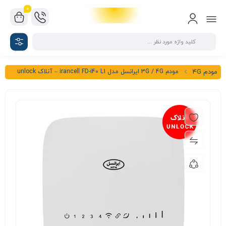
0
مودم 3G / 4G ایرانسل مدل irancell FD-i40 L1 – آنلاک unlock
مودم 4G