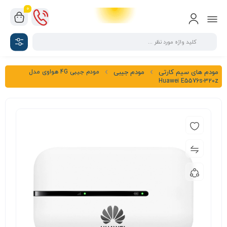
0
مودم جیبی 4G هواوی مدل
مودم های سیم کارتی
مودم جیبی
Huawei E5576s-320z