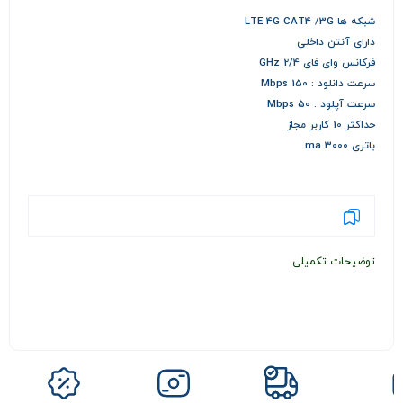
شبکه ها LTE 4G CAT4 /3G
دارای آنتن داخلی
فرکانس وای فای 2/4 GHz
سرعت دانلود : 150 Mbps
سرعت آپلود : 50 Mbps
حداکثر 10 کاربر مجاز
باتری 3000 ma
توضیحات تکمیلی