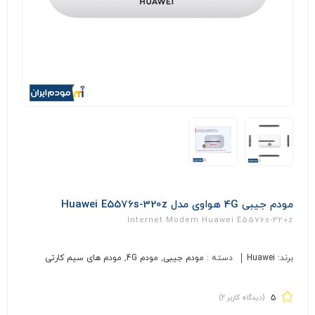
مودم جیبی 4G هواوی مدل Huawei E5576s-320z
Internet Modem Huawei E5576s-320z
برند:
Huawei
دسته :
مودم جیبی
,
مودم 4G
,
مودم های سیم کارتی
5
(دیدگاه کاربر
2
)