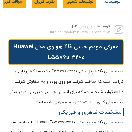
توضیحات
توضیحات تکمیلی
نظرات کاربران
سوالات کاربران
توضیحات و بررسی کامل
Internet modem huawei E5576s-320z
معرفی مودم جیبی 4G هواوی مدل Huawei
E5576s-320z
مودم جیبی
4G ایرتل مدل
E5576s-320z
یک دستگاه پرتابل و
کارآمد است که ساخت شرکت هواووی بوده و به سفارش شرکت
airtel تولبد شده است، که برای اتصال به اینترنت پرسرعت در سفر،
محیط‌های کاری یا استفاده روزمره طراحی شده است.
مشخصات ظاهری و فیزیکی
مودم جیبی 4G هواوی مدل Huawei E5576s-320z با ابعاد مناسب