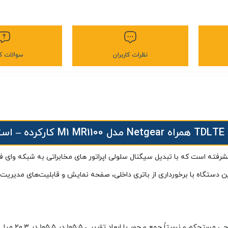
نظرات کاربران
سوالات کا
توک
 Netgear M1 (MR1100) یک مودم همراه 4.5G (LTE-A) / TDLTE پیشرفته است که با تبدیل سیگنال سلولی اپراتور های 
هم می‌کند. این دستگاه با برخورداری از باتری داخلی، صفحه‌ نمایش و قابلیت‌های مد
مودم TDLTE همرا