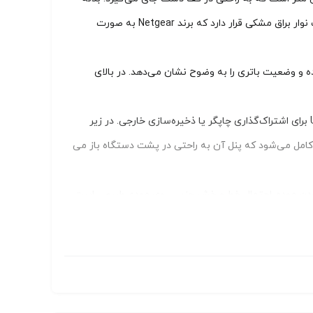
اصلی آن از پلاستیک با کیفیت با Finish یا روکش مات مشکی ساخته شده که اثر انگشت را به خوبی پنهان می‌کند و در بخش مرکزی پنل جلویی، یک نوار براق مشکی قرار دارد که برند Netgear به صورت
ای متصل، مصرف داده و وضعیت باتری را به وضوح نشان می‌دهد. در بالای
درگاه‌ های اتصال در پایین دستگاه پراکنده شده‌اند که شامل یک پورت LAN Gigabit Ethernet، درگاه USB-C برای شارژ و اتصال دیتا، یک درگاه USB-A برای اشتراک‌گذاری چاپگر یا ذخیره‌سازی خارجی. در زیر
ونی قابل تعویض کامل می‌شود که پنل آن به راحتی در پشت دستگاه باز می‌
بودن مودم احتمال خط و خش جزیی روی مودم طبیعی است.