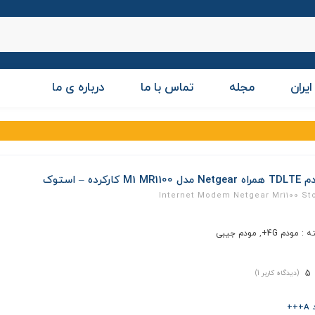
ایران
مجله
تماس با ما
درباره ی ما
دل M1 MR1100 کارکرده – استوک
Internet Modem Netgear Mr1100 St
ه :
مودم 4G+
,
مودم جیبی
5
(دیدگاه کاربر
1
)
++