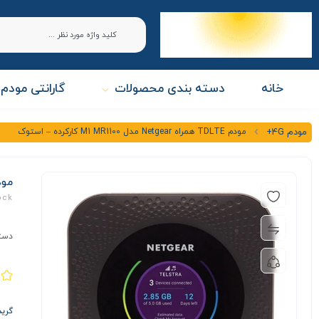
خانه
دسته بندی محصولات
گارانتی مودم 
مودم TDLTE همراه Netgear مدل M1 MR1100 کارکرده – استوک
مودم 4G+
مودم TDLTE همراه Netgear م
ock
دست
گرید A+