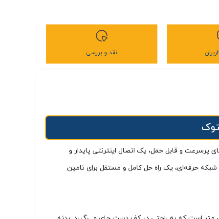
ربران
نقد و بررسی
مخابراتی به شبکه وای‌ فای پرسرعت و قابل حمل، یک اتصال اینترنتی پایدار و
یریت شبکه حرفه‌ای، یک راه‌ حل کامل و مستقل برای تامین
ه Netgear مدل M1 MR1100 کارکرده – استوک دارای طراحی مستحکم و نسبتاً جمع و جور با ابعاد تقریبی ۱۰۵.۵ در ۱۰۵.۵ در ۲۰.۳ میلی‌ متر است که به راحتی در کف دست جای می‌گیرد. بدنه