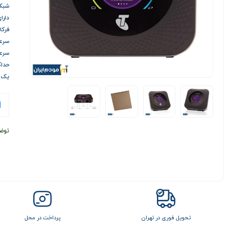
شبکه ها TE
دارا
فرکانس
سرعت 
سرعت آ
حداکثر 20 
یک پو
توض
تحویل فوری در تهران
پرداخت در محل