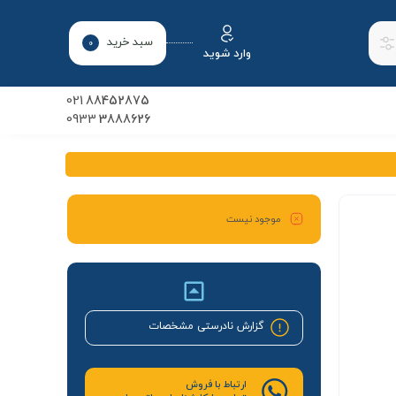
سبد خرید
0
وارد شوید
021
88452875
0933
3888626
موجود نیست
گزارش نادرستی مشخصات
ارتباط با فروش