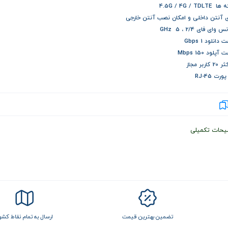
4.5G / 4G / TDL
ی آنتن داخلی و امکان نصب آنتن خارجی
 وای فای 2/4 ، 5 GHz
دانلود 1 Gbps
پلود 150 Mbps
کاربر مجاز
رت RJ-45
یحات تکمیلی
تضمین بهترین قیمت
ارسال به تمام نقاط کشو