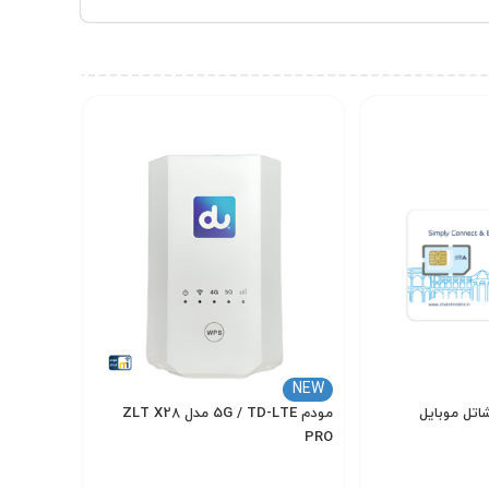
می دهد که گزینه ای مناسب برای کاربرانی است که به
NEW
تل موبایل
مودم 5G / TD-LTE مدل ZLT X28
PRO
22,000,000
4
تومان
تومان