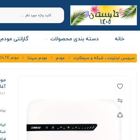
خانه
دسته بندی محصولات
گارانتی مودم 
مودم 4.5G / TD-LTE سپنتا Sepanta مدل TF-i120-E1 + سیمکارت و بسته آغازین
سرویس اینترنت ، شبکه و سیمکارت
مودم
مودم سپنتا
آغا
Net
برند
اپرا
شبکه ها LTE
فرکانس