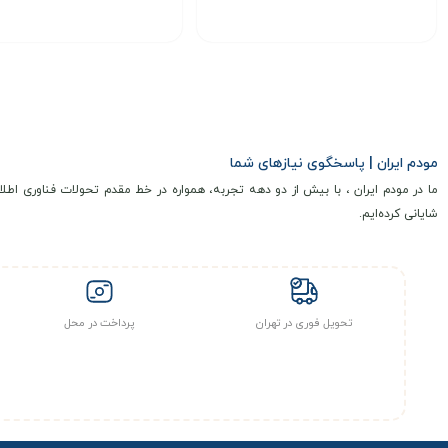
وای فای WiFi
این مودم با وای فای دو بانده (Dual-Band) در فرکانس‌های
۲.۴ گیگاهرتز
انتخاب گزینه
انتخاب گزینه
سرعت آپلود
100Mbps
را در بستر شبکه دارد و برای کاربری هایی مانند
با قابلیت پشتیبانی از حدود
۵۰ کاربر
به صورت همزمان گزینه ای بسیار من
لپ تاپ ، تبلت و سایر دستگاه های هوشمند را فراهم می کند و بدون افت
مودم ایران | پاسخگوی نیازهای شما
آموزشی به دنبال مودمی قدرتمند و قابل اعتماد هستید،
مودم TF-i20 E1 ایرانسل همراه با بسته اینترنت و سیمکارت هدیه
ما در مودم ایران ، با بیش از دو دهه تجربه، همواره در خط مقدم تحولات فناوری اطلا
شایانی کرده‌ایم.
شود.
باندهای تحت پوشش
تحویل فوری در تهران
پرداخت در محل
محتویات جعبه:
محتویات
جعبه مودم 4.5G / TD-LTE سپنتا Sepanta مدل TF-i120-E1 + سیمکارت و بسته آغازین ،
معرفی اپراتور سپنتا