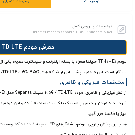
توضیحات
توضیحات تکمیلی
توضیحات و بررسی کامل
Internet modem sepanta TFi120 E1 simcard & net
معرفی مودم 4.5G / TD-LTE سپنتا Sepanta مدل TF-i120-E1 + سیمکارت و بسته آغازین
مودم TF-i20 E1 سپنتا همراه با بسته اینترنت و سیمکارت هدیه
، یکی از
سازگار است. این مودم با پشتیبانی از شبکه‌ های
4G، 4.5G و TD-LTE
، 
مشخصات فیزیکی و ظاهری
شود. بدنه مودم از جنس پلاستیک با کیفیت ساخته شده و این مودم دار
میز یا قفسه قرار گیرد.
همچنین بخش جلویی مودم،
نشانگرهای LED
تعبیه شده اند که وضعیت ر
نرم افزاری، از وضعیت مودم مطلع شود