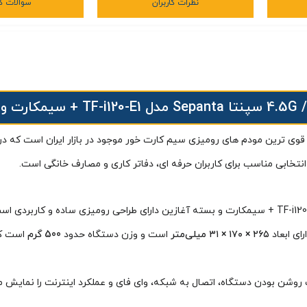
نظرات کاربران
سوالات کا
 قوی‌ ترین مودم‌ های رومیزی سیم‌ کارت‌ خور موجود در بازار ایران است که در
انتخابی مناسب برای کاربران حرفه‌ ای، دفاتر کاری و مصارف خانگی است.
از نظر فیزیکی و ظاهری، مودم 4.5G / TD-LTE سپنتا Sepanta مدل TF-i120-E1 + سیمکارت و بسته آغازین دارا
ای ابعاد
۲۶۵ × ۱۷۰ × ۳۱ میلی‌متر
است و وزن دستگاه حدود
500 گرم
است که
وشن بودن دستگاه، اتصال به شبکه، وای فای و عملکرد اینترنت را نمایش م