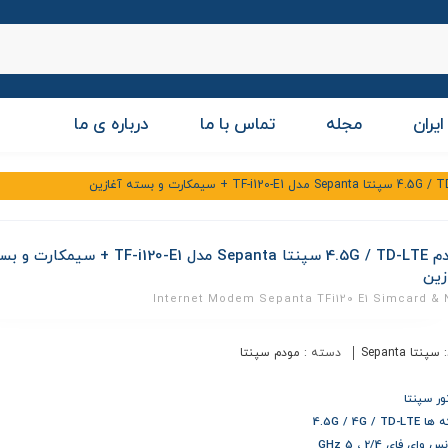
ایران
مجله
تماس با ما
درباره ی ما
مودم 4.5G / TD-LTE سپنتا Sepanta مدل TF-i120-E1 + سیمکار
زین
Internet Modem Sepanta TFi120 E1 Simcard & 
:
سپنتا Sepanta
دسته :
مودم سپنتا
تور سپنتا
4.5G / 4G / TD-
 وای فای 2/4 ، 5 GHz