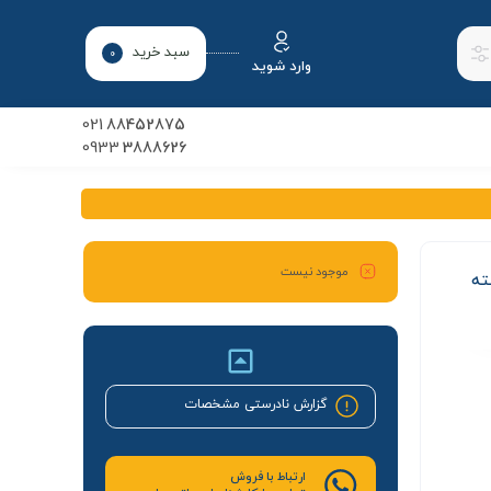
سبد خرید
0
وارد شوید
021
88452875
0933
3888626
موجود نیست
ت و بسته
گزارش نادرستی مشخصات
ارتباط با فروش