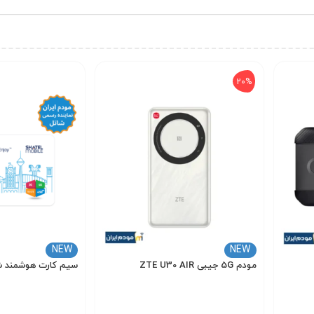
20%
CAT12
شبکه های
4.5G / 4G / TD-LTE
را پوشش 
NEW
NEW
مودم 5G جیبی ZTE U30 AIR
سیم کارت هوشمند شا
00,000
19,200,000
24,000,000
تومان
تومان