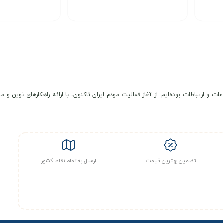
و
۵ گیگاهرتز
و پشتیبانی از استانداردهای
IEEE 802.11a/b/g/n/ac (یا همان Wi-Fi 5) امکان دستیابی به
انتخاب گزینه
انتخاب گزینه
 وب گردی، تماشای ویدیو آنلاین، آموزش مجازی و استفاده همزمان چند دستگاه
اسب برای افرادی است که به یک اینترنت پایدار و اشتراکی نیاز دارند. این
 محسوس سرعت ، پاسخگوی نیاز کاربران خانگی و اداری خواهد بود. اگر برای
با پشتیبانی از تعداد بال
عات و ارتباطات بوده‌ایم. از آغاز فعالیت مودم ایران تاکنون، با ارائه راهکارهای نوی
 B8 (900 MHz)
تضمین بهترین قیمت
ارسال به تمام نقاط کشور
شامل مودم رومیزی TF-i20 E1، آداپتور برق، کابل شبکه LAN و دفترچه راهنما می باشد.