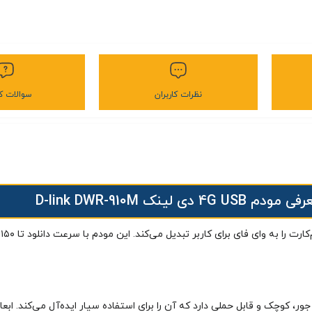
نظرات کاربران
سوالات کا
 مودم 4G USB دی لینک D-link DWR-910M
م