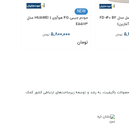
NEW
مودم 3G / 4G ایرانسل مدل FD-i40 B2
مودم جیبی 4G هوآوی | HUAWEI مدل
غازین)
E5573
5,800,000
5,
تومان
تومان
تومان
انتخاب گزینه
ن و محصولات باکیفیت، به رشد و توسعه زیرساخت‌های ارتباطی کشور کمک