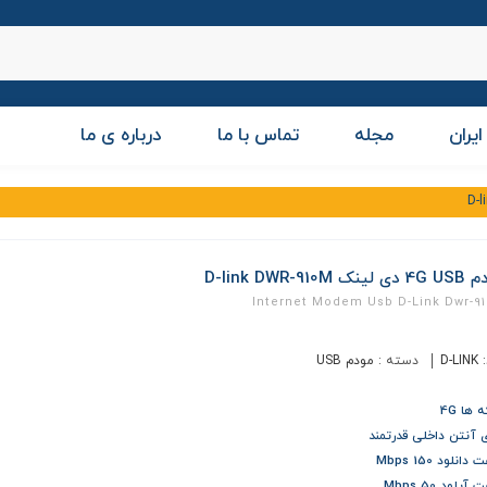
ایران
مجله
تماس با ما
درباره ی ما
نک D-link DWR-910M
Internet Modem Usb D-Link Dwr-9
:
D-LINK
دسته :
مودم USB
 ها 4G
ی آنتن داخلی قدرتمند
انلود 150 Mbps
پلود 50 Mbps