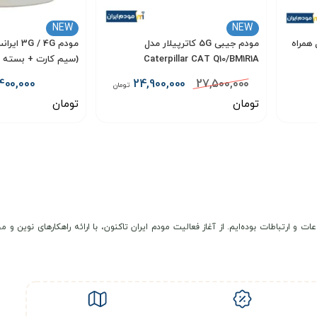
NEW
NEW
همراه
مودم جیبی 5G کاترپیلار مدل
Caterpillar CAT Q10/BM1R1A
(سیم کارت + بسته آ
400,000
24,900,000
27,500,000
تومان
تومان
تومان
انتخاب گزینه
انتخاب گزینه
عات و ارتباطات بوده‌ایم. از آغاز فعالیت مودم ایران تاکنون، با ارائه راهکارهای نوی