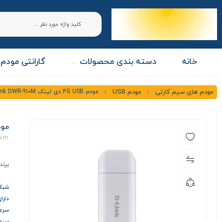
خانه
دسته بندی محصولات
گارانتی مودم 
مودم 4G USB دی لینک D-link DWR-910M
مودم های سیم کارتی
مودم USB
مودم 4G USB دی لی
10m
برند
شبکه
دارا
سرعت د
سرعت آ