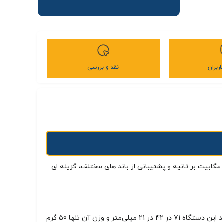
ربران
نقد و بررسی
ودم USB D-Link یک دستگاه کوچک با نمایشگر LED اینترنت 4G سیم‌کارت را به وای‌ فای برای کاربر تبدیل می‌کند. این مودم با سرعت دانلود تا ۱۵۰ مگابیت‌ بر ثانیه و پشتیبانی از باند های مختلف، گزینه‌ ای
مودم 4G USB دی لینک D-link DWR-910M از نظر فیزیکی، طراحی جمع‌ و جور، کوچک و قابل حملی دارد که آن را برای استفاده‌ سیار ایده‌آل می‌کند. ابعاد این دستگاه 71 در 42 در 21 میلی‌متر و وزن آن تنها 50 گرم