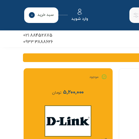
سبد خرید
0
وارد شوید
021
88452875
0933
3888626
موجود
5,200,000
تومان