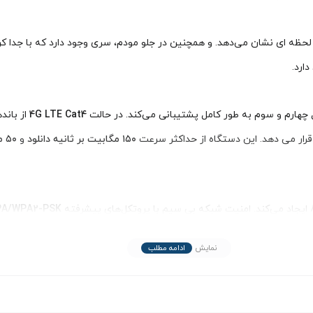
چهارم و سوم به طور کامل پشتیبانی می‌کند. در حالت
4G LTE Cat4
۱۵۰ مگابیت بر ثانیه دانلود
و
۵۰ مگابیت بر ثانیه آپلود
ایجاد می‌کند. امنیت شبکه بی‌ سیم با پروتکل‌های پیشرفته
A/WPA2-PSK
نمایش
ادامه مطلب
TS / HSDPA / HSUPA / HSPA+ B1 / B8 GSM B3/B8