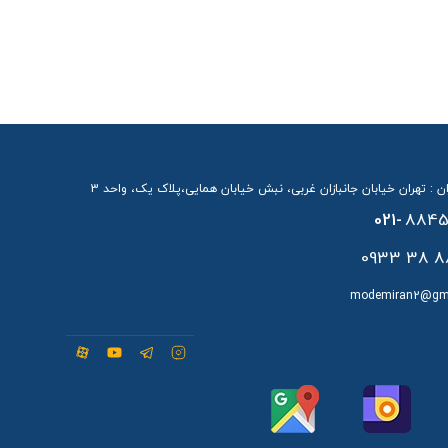
ن : تهران خیابان جانبازان غربی، نبش خیابان همایی،پلاک یک، واحد 3
021-
8845
88 38 
modemiran2@gm