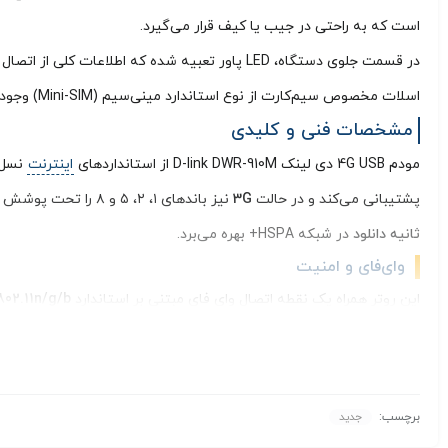
است که به راحتی در جیب یا کیف قرار می‌گیرد.
اسلات مخصوص سیم‌کارت از نوع استاندارد مینی‌سیم (Mini-SIM) وجود دارد.
مشخصات فنی و کلیدی
مودم 4G USB دی لینک D-link DWR-910M از استانداردهای
اینترنت
نسل 
پشتیبانی می‌کند و در حالت
3G
نیز باندهای ۱، ۲، ۵ و ۸ را تحت پوشش قرار می‌ دهد. این دستگاه از حداکثر سرعت
ثانیه دانلود
در شبکه HSPA+ بهره می‌برد.
وای‌فای و امنیت
این روتر همراه یک نقطه اتصال وای‌ فای مبتنی بر استاندارد
802.11n/g/b
باند فرکانسی
برچسب:
جدید