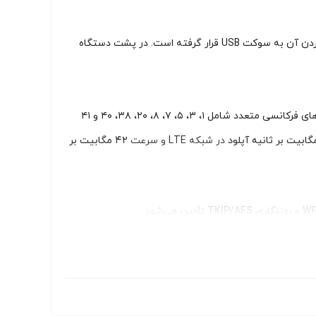
در قسمت جلوی دستگاه، LED پاور تعبیه شده که اطلاعات کلی از اتصال لحظه‌ ای نشان می‌دهد. و همچنین در جلو مودم، سری وجود دارد که با جدا کردن آن به سوکت USB قرار گرفته است. در پشت دستگاه
از باندهای فرکانسی متعدد شامل ۱، ۳، ۵، ۷، ۸، ۲۰، ۳۸، ۴۰ و ۴۱
در شبکه LTE و سرعت
۴۲ مگابیت بر
WP
و رمزنگاری
TKIP/AES
تأمین می‌شود.
LTE-FDD B1/B3/B7/B8/B20 LTE-TDD B38/B40/B41 UM