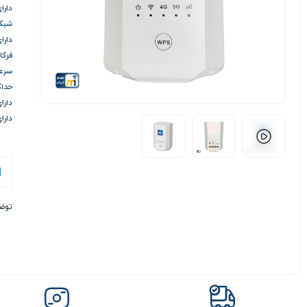
دارای 
شبکه ها :
دارای 12 آنتن
فرکانس و
سرعت
حداکث
دارای
دارا
توض