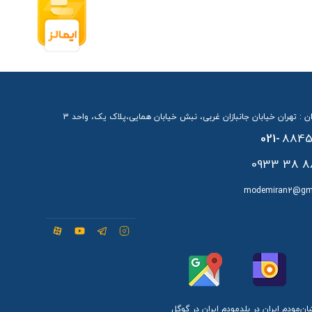
ن : تهران خیابان جانبازان غربی، نبش خیابان همایی،پلاک یک، واحد 3
021-
8845
88 38 
modemiran2@gm
شان
مودم ایران در بلد
مودم ایران در گوگل