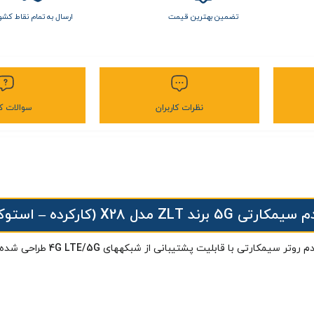
تضمین بهترین قیمت
ارسال به تمام نقاط کشو
نظرات کاربران
سوالات کا
رند ZLT مدل X28 (کارکرده – استوک)
 روتر سیمکارتی با قابلیت پشتیبانی از شبکههای
4G LTE/5G
طراحی شده ا