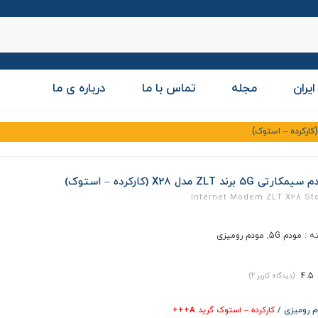
ایران
مجله
تماس با ما
درباره ی ما
ارتی 5G برند ZLT مدل X28 (کارکرده – استوک)
Internet Modem ZLT X28 St
ه :
مودم 5G
,
مودم رومیزی
4.5
(دیدگاه کاربر
2
)
 رومیزی /
کارکرده – استوک گرید A+++