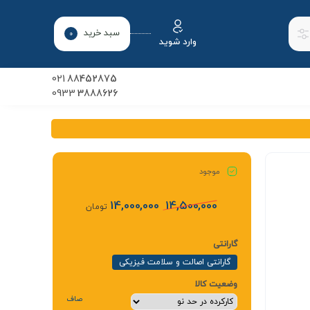
سبد خرید
0
وارد شوید
021
88452875
0933
3888626
موجود
14,000,000
14,500,000
تومان
گارانتی
گارانتی اصالت و سلامت فیزیکی
وضعیت کالا
صاف