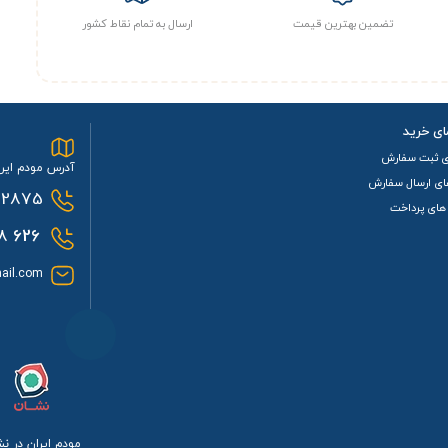
تضمین بهترین قیمت
ارسال به تمام نقاط کشور
ای خرید
ی ثبت سفارش
آدرس مودم ایرا
ای ارسال سفارش
2875
های پرداخت
0933
626
ail.com
مودم ایران در ن