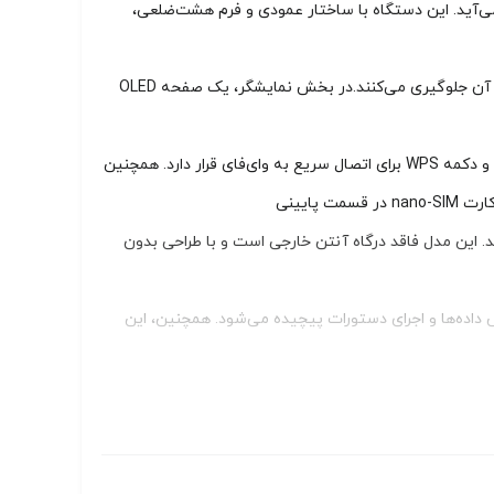
اری به شمار می‌آید. این دستگاه با ساختار عمودی و فرم هشت‌ضلعی،
بدنه سفید مات آن از پلاستیک مقاوم ساخته شده و در برابر اثر انگشت مقاوم است، ضمن اینکه منافذ تهویه در اطراف و پایین دستگاه از داغ شدن آن جلوگیری می‌کنند.در بخش نمایشگر، یک صفحه OLED
چراغ‌های LED نیز وضعیت پاور، شبکه، وای‌فای و پورت LAN را نشان می‌دهند. در قسمت پشتی دستگاه، دکمه ریست برای بازنشانی تنظیمات کارخانه و دکمه WPS برای اتصال سریع به وای‌فای قرار دارد. همچنین
صال را به‌طور چشمگیری افزایش می‌دهد. این مدل فاقد درگاه آنتن خارجی است و با طراحی بدون
ا در پردازش داده‌ها و اجرای دستورات پیچیده می‌شود. همچنین، این