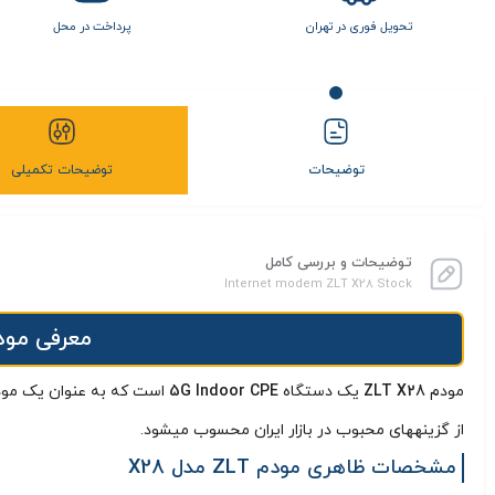
تحویل فوری در تهران
پرداخت در محل
توضیحات
توضیحات تکمیلی
توضیحات و بررسی کامل
Internet modem ZLT X28 Stock
معرفی مودم سیمکارتی 5G ب
مودم
ZLT X28
یک دستگاه
5G Indoor CPE
است که به عنوان یک مودم
از گزینههای محبوب در بازار ایران محسوب میشود.
مشخصات ظاهری مودم ZLT مدل X28