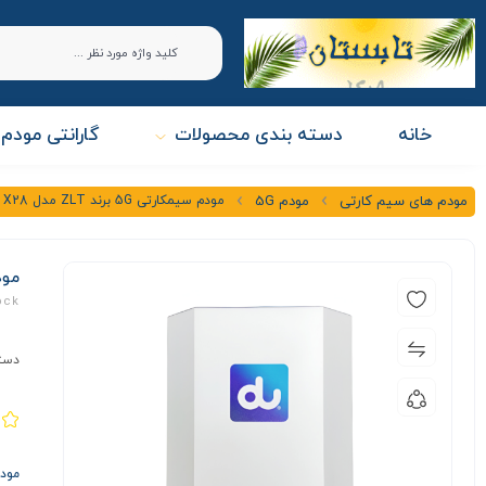
خانه
دسته بندی محصولات
گارانتی مودم 
مودم سیمکارتی 5G برند ZLT مدل X28 (کارکرده – استوک)
مودم های سیم کارتی
مودم 5G
مودم سیمک
ock
دست
مودم