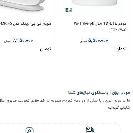
مودم TD-LTE مدل Wi-tribe-pk
مودم تی پی لینک مدل TL-MR105
EG2030C
6,350,000
5,500,000
تومان
تومان
تومان
تومان
انتخاب گزینه
انتخاب گزینه
مودم ایران | پاسخگوی نیازهای شما
ما در مودم ایران ، با بیش از دو دهه تجربه، همواره در خط مقدم تحولات فناوری اطلا
شایانی کرده‌ایم.