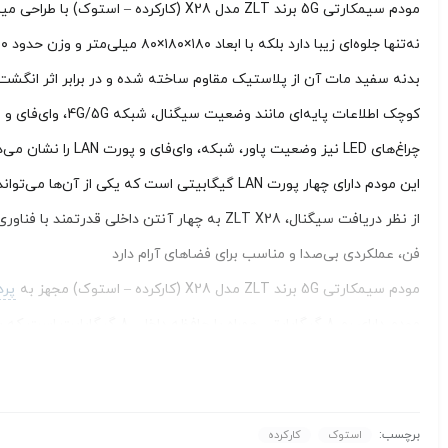
مودم سیمکارتی 5G برند ZLT مدل X28 (ک
نه‌تنها جلوه‌ای زیبا دارد بلکه با ابعاد ۱۸۰×۱۸۰×۸۰ میلی‌متر و وزن حدود ۵۰۰ گرم، سبک و قابل حمل است.
کوچک اطلاعات پایه‌ای مانند وضعیت سیگنال، شبکه 4G/5G، وای‌فای و اتصالات را نمایش می‌دهد.
این مودم دارای چهار پورت LAN گیگابیتی است که یکی از آن‌ها می‌تواند به عنوان WAN استفاده شود، به‌علاوه یک پورت USB Type-C و درگاه سیم‌کارت nano-SIM در قسمت پایینی
فن، عملکردی بی‌صدا و مناسب برای فضاهای آرام دارد
مودم سیمکارتی 5G برند ZLT مدل X28 (کارکرده – استوک) مجهز به
پرد
مودم دارای رم 8 گیگابایتی همراه با حافظه داخلی 8 گیگابایت است که به ذخیره‌سازی نرم‌افزارها و مدیریت بهینه اطلاعات کمک می‌کند.
این ترکیب از پردازنده و حافظه می‌تواند تجربه کاربری سراسری و بی‌وقفه‌ا
مدل دقیق مودم ارایه شده
جهت مشخصات دقیق
مودم سیمکارتی 5G برند ZLT مدل X28
کلیک کنی
برچسب:
استوک
کارکرده