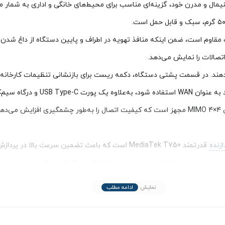
ارکرده – استوک) با طراحی مینیمال و مدرن خود، گزینه‌ای مناسب برای محیط‌های خانگی و اد
از نظر دریافت سیگنال، ZLT X28 به چهار آنتن داخلی قدرتمند با فناوری MIMO 4×4 مجهز است که کیفیت ات
ازنده
قدرتمند MediaTek T750 است که باعث تضمین سرعت بال
ی را به ارمغان آورد.
نمایش
ادامه مطلب
د.