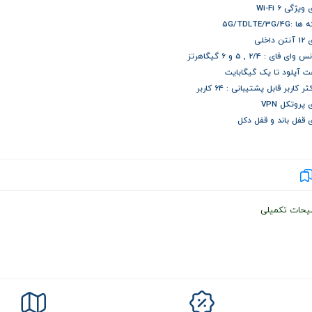
ویژگی Wi-Fi 6
5G/TDLTE/3G/4G
 داخلی
ای فای : 2/4 , 5 و 6 گیگاهرتز
 آپلود تا یک گیگابایت
ر کاربر قابل پشتیبانی : 64 کاربر
 پروتکل VPN
ی قفل باند و قفل دکل
یحات تکمیلی