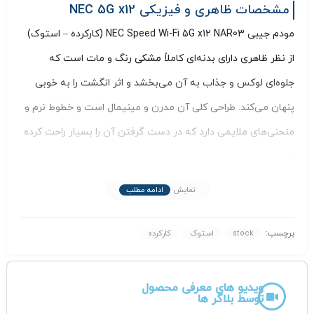
مشخصات ظاهری و فیزیکی NEC 5G x12
مودم جیبی NEC Speed Wi-Fi 5G x12 NAR03 (کارکرده – استوک)
از نظر ظاهری دارای بدنه‌ای کاملاً
مشکی
رنگ و مات است که
جلوه‌ای لوکس و جذاب به آن می‌بخشد و اثر انگشت را به خوبی
پنهان می‌کند. طراحی کلی آن مدرن و مینیمال است و خطوط نرم و
منحنی‌های ملایمی دارد که در دست گرفتن آن را بسیار راحت کرده
است.
در جلوی دستگاه، یک
صفحه‌نمایش لمسی
مستطیلی و کوچک قرار
نمایش
ادامه مطلب
گرفته که اطلاعات ضروری را به وضوح نشان می‌دهد و تنها المان
برجسته روی پنل جلویی محسوب می‌شود. در کنارههای دستگاه،
برچسب:
stock
استوک
کارکرده
کلیدهای فیزیکی شامل دکمه پاور و دکمههای کنترل حجم برای
تنظیم روشنایی صفحه و مدیریت اعلان ها تعبیه شده‌اند.
ویدیو های معرفی محصول
توسط بلاگر ها
پورت های اتصال