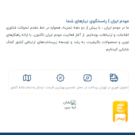
مودم ایران | پاسخگوی نیازهای شما
ما در مودم ایران ، با بیش از دو دهه تجربه، همواره در خط مقدم تحولات فناوری
اطلاعات و ارتباطات بوده‌ایم. از آغاز فعالیت مودم ایران تاکنون، با ارائه راهکارهای
نوین و محصولات باکیفیت، به رشد و توسعه زیرساخت‌های ارتباطی کشور کمک
شایانی کرده‌ایم.
مشخصات فنی NEC 5G x12
مودم جیبی NEC Speed Wi-Fi 5G x12 NAR03 (کارکرده – استوک)
از نظر فنی یک دستگاه پیشرفته و پرتوان محسوب می‌شود که از
فناوری 5G در باندهای Sub-6 پشتیبانی می‌کند و بر اساس
تحویل فوری در تهران
پرداخت در محل
تضمین بهترین قیمت
ارسال به تمام نقاط کشور
استانداردهای سازنده توانایی دستیابی به
سرعت‌های دانلود تا ۲.۴
گیگابیت
بر ثانیه و
آپلود تا ۱۸۳ مگابیت بر ثانیه
را در شرایط
ایده‌آل دارا می‌باشد و به صورت backward compatibility با
شبکه‌های نسل چهارم LTE نیز به طور کامل سازگار است.
این دستگاه مجهز به یک مودم داخلی قدرتمند و یک
چیپست