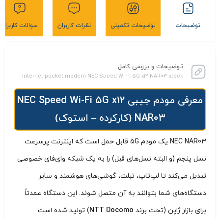
توضیحات
توضیحات تکمیلی
نظرات کاربران
سوالات کاربران
توضیحات و بررسی کامل
Internet pocket modem NEC Speed Wi-Fi 5G x12 NAR03 stock
معرفی مودم جیبی NEC Speed Wi-Fi 5G x12
NAR03 (کارکرده – استوک)
NEC NAR03 یک مودم 5G قابل حمل است که اینترنت پرسرعت
نسل پنجم (و البته نسل‌های قبل) را به یک شبکه وای‌فای خصوصی
تبدیل می‌کند تا لپ‌تاپ، تبلت، گوشی‌های هوشمند و سایر
دستگاه‌های شما بتوانند به آن متصل شوند. این دستگاه عمدتاً
برای بازار ژاپن (تحت برند
NTT Docomo
) تولید شده است.