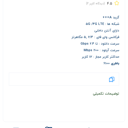
4.5
(دیدگاه کاربر
2
)
گرید A+++
شبکه ها : 5G /4G LTE
دارای آنتن داخلی
فرکانس وای فای : 2/4 ,5 مگاهرتز
سرعت دانلود : تا 2.4 Gbps
سرعت آپلود : 200 Mbps
حداکثر کاربر مجاز : 12 کاربر
باطری
6100
توضیحات تکمیلی