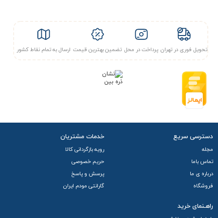
مشخصات فنی و کلیدی
تحویل فوری در تهران
پرداخت در محل
تضمین بهترین قیمت
ارسال به تمام نقاط کشور
روتر بیسیم تی پی لینک مدل TP-LINK Archer C6 یک دستگاه دو
بانده با استاندارد IEEE 802.11ac (معروف به Wi-Fi 5) است که
سرعت کلی (مجموع) 1200 مگابیت بر ثانیه را ارائه می‌دهد. این
سرعت از ترکیب دو باند فرکانسی مختلف تامین می‌شود: یک باند
2.4 گیگاهرتز با حداکثر سرعت 300 مگابیت بر ثانیه برای اتصال
دسترسی سریع
خدمات مشتریان
دستگاه‌های قدیمی‌تر و عبور بهتر از موانع، و یک باند 5 گیگاهرتز
مجله
رویه بازگردانی کالا
تماس باما
حریم خصوصی
با حداکثر سرعت 867 مگابیت بر ثانیه برای فعالیت‌های حساس به
درباره ی ما
پرسش و پاسخ
تاخیر مانند گیمینگ و استریم ویدیوهای با کیفیت بالا.
فروشگاه
گارانتی مودم ایران
آنتن ها
راهـنمای خرید
روتر بیسیم تی پی لینک مدل TP-LINK Archer C6 مجهز به چهار