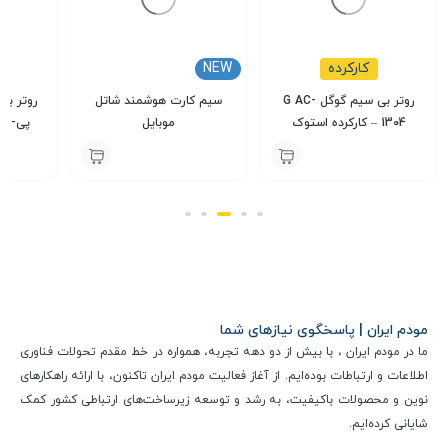
وای‌ فای نیز در پشت دستگاه با دسترسی آسان قرار دارند. طراحی
کلی دستگاه با تأکید بر عملکرد و سادگی، فاقد المان‌های تزئینی
کارکرده
NEW
اضافی است و برای قرارگیری در محیط‌های اداری و خانگی مناسب
روتر بی‌ سیم گوگل G AC-
سیم کارت هوشمند شاتل
روتر بی
به نظر می‌رسد.
1304 – کارکرده استوک
موبایل
پی-لینک 
000
400,000
6,750,000
تومان
تومان
مودم ایران | پاسخگوی نیازهای شما
ما در مودم ایران ، با بیش از دو دهه تجربه، همواره در خط مقدم تحولات فناوری
اطلاعات و ارتباطات بوده‌ایم. از آغاز فعالیت مودم ایران تاکنون، با ارائه راهکارهای
نوین و محصولات باکیفیت، به رشد و توسعه زیرساخت‌های ارتباطی کشور کمک
شایانی کرده‌ایم.