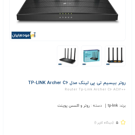
روتر بیسیم تی پی لینک مدل TP-LINK Archer C6
Router Tp-Link Archer C6 AC1200
برند:
tp-link
دسته :
روتر و اکسس پوینت
5
(دیدگاه کاربر
1
)