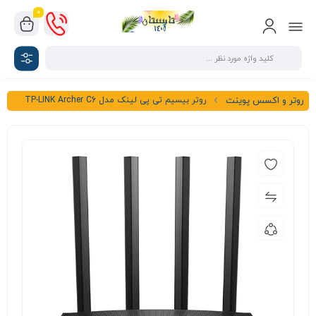
0
روتر بیسیم تی پی لینک مدل TP-LINK Archer C6
روتر و اکسس پوینت