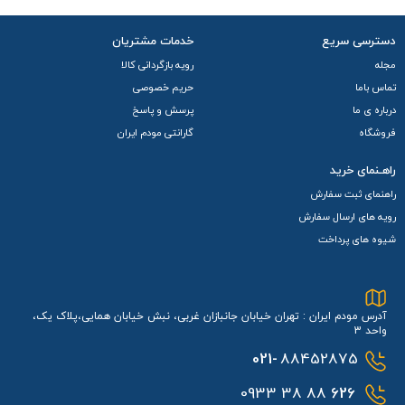
دسترسی سریع
خدمات مشتریان
مجله
رویه بازگردانی کالا
تماس باما
حریم خصوصی
درباره ی ما
پرسش و پاسخ
فروشگاه
گارانتی مودم ایران
راهـنمای خرید
راهنمای ثبت سفارش
رویه های ارسال سفارش
شیوه های پرداخت
آدرس مودم ایران : تهران خیابان جانبازان غربی، نبش خیابان همایی،پلاک یک،
واحد 3
021-
88452875
88 38 0933
626