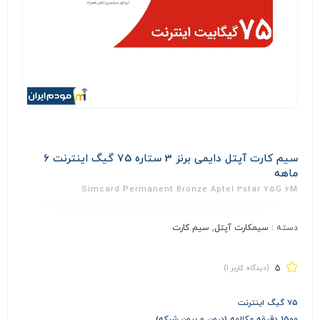
سیم کارت آپتل دایمی برنز 3 ستاره 75 گیگ اینترنت 6
ماهه
Simcard Permanent Bronze Aptel 3star 75G 6M
دسته :
سیمکارت آپتل
,
سیم کارت
5
(دیدگاه کاربر
1
)
75 گیگ اینترنت
1500 دقیقه مکالمه (درون و برون شبکه)