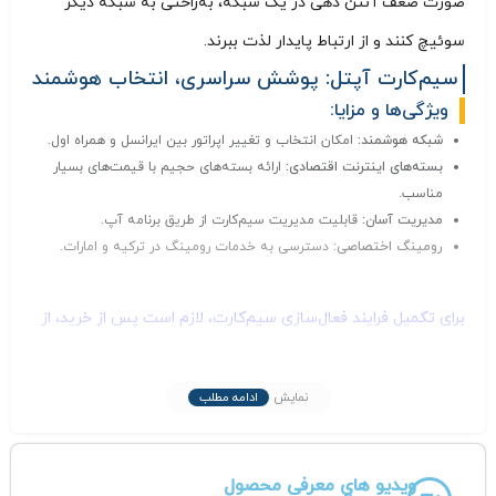
صورت ضعف آنتن‌ دهی در یک شبکه، به‌راحتی به شبکه دیگر
سوئیچ کنند و از ارتباط پایدار لذت ببرند.
سیم‌کارت آپتل: پوشش سراسری، انتخاب هوشمند
ویژگی‌ها و مزایا:
شبکه هوشمند:
امکان انتخاب و تغییر اپراتور بین ایرانسل و همراه اول.
بسته‌های اینترنت اقتصادی:
ارائه بسته‌های حجیم با قیمت‌های بسیار
مناسب.
مدیریت آسان:
قابلیت مدیریت سیم‌کارت از طریق برنامه آپ.
رومینگ اختصاصی:
دسترسی به خدمات رومینگ در ترکیه و امارات.
برای تکمیل فرایند فعال‌سازی سیم‌کارت، لازم است پس از خرید، از
طریق پیام رسان های داخلی با ما در ارتباط باشید.
توصیه مهم:
برای تکمیل فرایند فعال‌سازی سیم‌کارت، ضروری است
نمایش
ادامه مطلب
پس از خرید، از طریق پیامرسان های داخلی مدارک مورد نیاز را
ارسال نمایید.
ویدیو های معرفی محصول