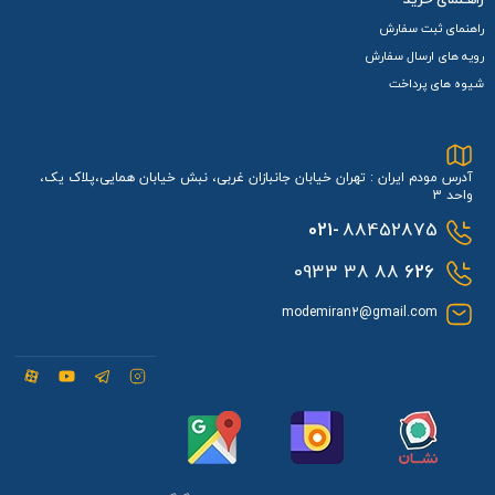
راهنمای ثبت سفارش
رویه های ارسال سفارش
شیوه های پرداخت
آدرس مودم ایران : تهران خیابان جانبازان غربی، نبش خیابان همایی،پلاک یک،
واحد 3
021-
88452875
88 38 0933
626
modemiran2@gmail.com