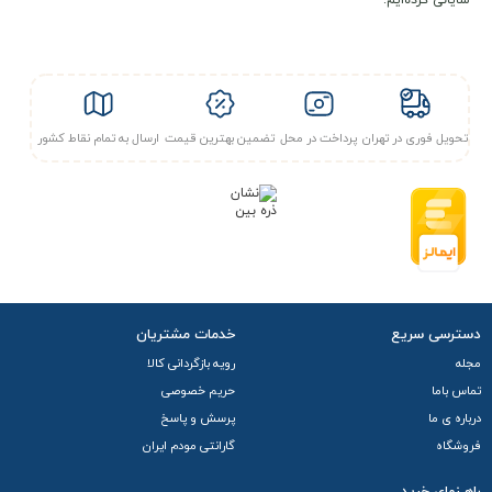
شایانی کرده‌ایم.
مشتریان عزیز این محصول نیازمند ثبت نام در سامانه ی
سپنتا می باشد، به همین جهت بعد از خرید و پرداخت کامل و
ارسال مدارک ، فعال می شود. با توجه به موارد ذکر شده این
محصول امکان پرداخت درب محل یا ارسال فوری را ندارد.
تحویل فوری در تهران
پرداخت در محل
تضمین بهترین قیمت
ارسال به تمام نقاط کشور
دسترسی سریع
خدمات مشتریان
مجله
رویه بازگردانی کالا
تماس باما
حریم خصوصی
درباره ی ما
پرسش و پاسخ
فروشگاه
گارانتی مودم ایران
راهـنمای خرید