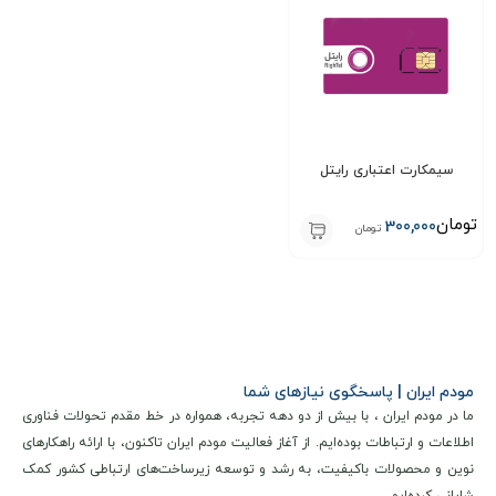
میکند.
همین حالا به خانواده بزرگ سپنتا بپیوندید و از تجربه بی‌نظیر
ارتباطات پرسرعت لذت ببرید!
نکات مهم بعد از خرید
سیمکارت اعتباری رایتل
برای تکمیل فرایند فعال‌سازی سیم‌کارت، لازم است پس از خرید، از
طریق پیام رسان های داخلی با ما در ارتباط باشید.
تومان
300,000
تومان
توصیه مهم:
برای تکمیل فرایند فعال‌سازی سیم‌کارت، ضروری است
پس از خرید، از طریق پیامرسان های داخلی مدارک مورد نیاز را
ارسال نمایید.
شماره پیامرسان ها:
09333888626
مودم ایران | پاسخگوی نیازهای شما
تیم پشتیبانی ما در سریع‌ ترین زمان ممکن راهنمایی‌ های لازم را
ما در مودم ایران ، با بیش از دو دهه تجربه، همواره در خط مقدم تحولات فناوری
اطلاعات و ارتباطات بوده‌ایم. از آغاز فعالیت مودم ایران تاکنون، با ارائه راهکارهای
در اختیارتان قرار می‌دهد.
نوین و محصولات باکیفیت، به رشد و توسعه زیرساخت‌های ارتباطی کشور کمک