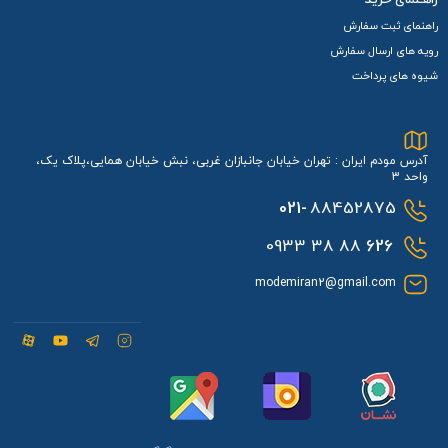
راهنمای ثبت سفارش
رویه های ارسال سفارش
شیوه های پرداخت
آدرس مودم ایران : تهران خیابان جانبازان غربی، نبش خیابان همایی،پلاک یک،
واحد 3
021-
88452875
88 38 0933
626
modemiran2@gmail.com