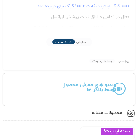
1000 گیگ اینترنت ثابت + 100 گیگ برای دوازده ماه
فعال در تمامی مناطق تحت پوشش ایرانسل
امکان دریافت IP Static برای انتقال تصویر و کنترل از راه دور
قابلیت کارکرد روی تمامی مودم های TD-LTE
نمایش
ادامه مطلب
قابلیت شارژ مجدد بعد از اتمام طرح
سپنتا با افتخار به عنوان میزبان وفادارتان با بیشترین رضایت
برچسب:
بسته اینترنت
مشتریان در حوزه اینترنت، با پشتیبانی ۲۴ ساعته در هفته در
دسترس مشتریان هستیم. در سپنتا ما با شعار دسترسی آسان
ویدیو های معرفی محصول
توسط بلاگر ها
اینترنت برای همه با ارائه طرح های تشویقی متناسب با هر بودجه
ای در چهارفصل سال خرید آسان را برای شما مهیا کرده ایم.
محصولات مشابه
لازم بذکر است دامنه ی گستره ی تحت پوشش این اپراتور مانند
ایرانسل است و از دکل های ایرانسل جهت آنتن دهی استتفاده
بسته اینترنت!
میکند.