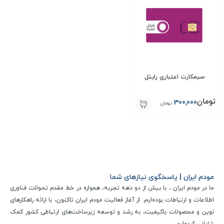
همین حالا به خانواده بزرگ سپنتا بپیوندید و از تجربه بی‌نظیر
ارتباطات پرسرعت لذت ببرید!
نکات مهم بعد از خرید
برای تکمیل فرایند فعال‌سازی سیم‌کارت، لازم است پس از خرید، از
سیمکارت اعتباری رایتل
طریق پیام رسان های داخلی با ما در ارتباط باشید.
توصیه مهم:
برای تکمیل فرایند فعال‌سازی سیم‌کارت، ضروری است
تومان
300,000
تومان
پس از خرید، از طریق پیامرسان های داخلی مدارک مورد نیاز را
ارسال نمایید.
شماره پیامرسان ها:
09333888626
تیم پشتیبانی ما در سریع‌ ترین زمان ممکن راهنمایی‌ های لازم را
مودم ایران | پاسخگوی نیازهای شما
در اختیارتان قرار می‌دهد.
ما در مودم ایران ، با بیش از دو دهه تجربه، همواره در خط مقدم تحولات فناوری
اطلاعات و ارتباطات بوده‌ایم. از آغاز فعالیت مودم ایران تاکنون، با ارائه راهکارهای
مشتریان عزیز این محصول نیازمند ثبت نام در سامانه ی
نوین و محصولات باکیفیت، به رشد و توسعه زیرساخت‌های ارتباطی کشور کمک