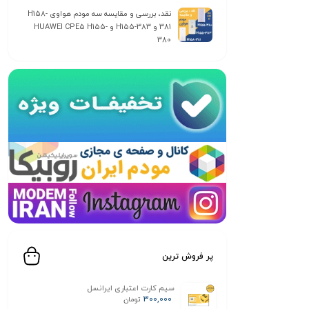
نقد، بررسی و مقایسه سه مودم هواوی H158-
381 و H155-383 و HUAWEI CPE5 H155-
380
پر فروش ترین
سیم کارت اعتباری ایرانسل
300,000
تومان