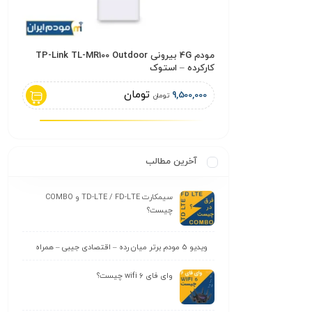
مودم TD-LTE / 5G مدل ZLT X28 V PRO
مودم 4G بیرونی TP-Link TL-MR100 Outdoor
کارکرده – استوک
ZLT W51 کارکرد
تومان
تومان
,000
9,500,000
ومان
تومان
آخرین مطالب
سیمکارت TD-LTE / FD-LTE و COMBO
چیست؟
ویدیو 5 مودم برتر میان رده – اقتصادی جیبی – همراه
وای‌ فای wifi 6 چیست؟