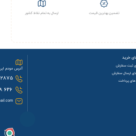
تضمین بهترین قیمت
ارسال به تمام نقاط کشور
ای خرید
ی ثبت سفارش
آدرس مودم ایرا
ای ارسال سفارش
2875
های پرداخت
0933
626
ail.com