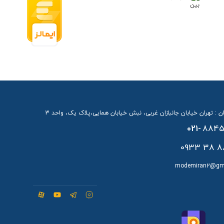
ن : تهران خیابان جانبازان غربی، نبش خیابان همایی،پلاک یک، واحد 3
021-
8845
88 38 
modemiran2@gm