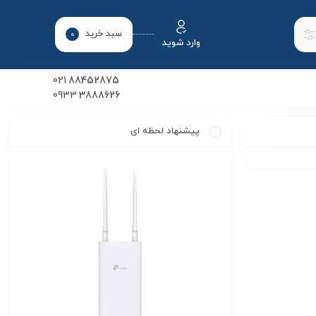
سبد خرید
0
وارد شوید
021
88452875
0933
3888626
پیشنهاد لحظه ای