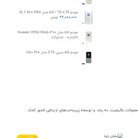
مودم 5G / TD-LTE مدل ZLT X28 PRO
22,000,000
تومان
مودم 5G مدل Huawei CPE5 H155-380
(کارکرده - استوک)
مودم 5G جیبی ZTE مدل U50 Pro
ن و محصولات باکیفیت، به رشد و توسعه زیرساخت‌های ارتباطی کشور کمک