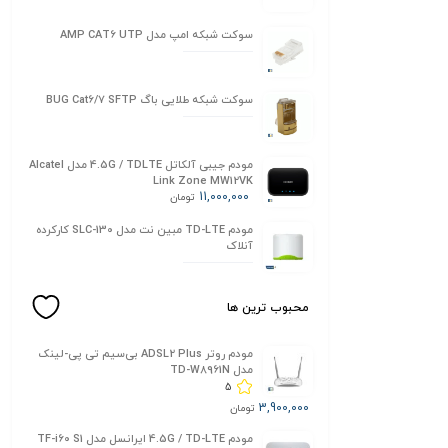
سوکت شبکه امپ مدل AMP CAT6 UTP
سوکت شبکه طلایی باگ BUG Cat6/7 SFTP
مودم جیبی آلکاتل 4.5G / TDLTE مدل Alcatel
Link Zone MW12VK
11,000,000
تومان
مودم TD-LTE مبین نت مدل SLC-130 کارکرده
آنلاک
محبوب ترین ها
مودم روتر ADSL2 Plus بی‌سیم تی پی-لینک
مدل TD-W8961N
5
3,900,000
تومان
مودم 4.5G / TD-LTE ایرانسل مدل TF-i60 S1