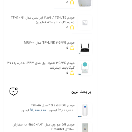
5
مودم 4.5G / TD-LTE ایرانسل مدل TF-i60 G1
(سیم کارت + بسته آغازین)
5
مودم TP-LINK 3G/4G مدل MR400
5
مودم 3G/4G همراه اول مدل L443 همراه با 300
گیگابایت اینترنت
5
پر بحث ترین
مودم 4G / 5G DU مدل 21H01A
15,000,000
16,000,000
تومان
تومان
مودم 5G هواوی مدل H155-383 به سفارش
عمانتل Omantel