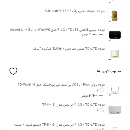
سوکت شبکه طلایی باگ BUG Cat6/7 SFTP
مودم جیبی آلکاتل 4.5G / TDLTE مدل Alcatel Link Zone MW12VK
11,000,000
تومان
مودم TD-LTE مبین نت مدل SLC-130 کارکرده آنلاک
محبوب ترین ها
مودم روتر ADSL2 Plus بی‌سیم تی پی-لینک مدل TD-W8961N
5
3,900,000
تومان
مودم 4.5G / TD-LTE ایرانسل مدل TF-i60 S1
5
مودم 4.5G / TD-LTE ایرانسل مدل TF-i60 G1 (سیم کارت + بسته
آغازین)