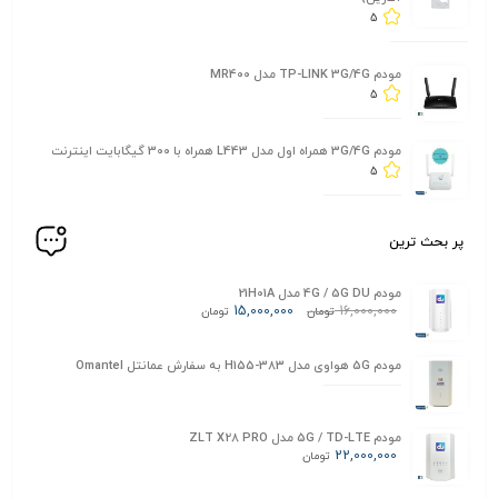
5
مودم TP-LINK 3G/4G مدل MR400
5
مودم 3G/4G همراه اول مدل L443 همراه با 300 گیگابایت اینترنت
5
پر بحث ترین
مودم 4G / 5G DU مدل 21H01A
15,000,000
16,000,000
تومان
تومان
مودم 5G هواوی مدل H155-383 به سفارش عمانتل Omantel
مودم 5G / TD-LTE مدل ZLT X28 PRO
22,000,000
تومان