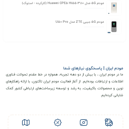
مودم 5G مدل Huawei CPE5 H155-380 (کارکرده - استوک)
مودم 5G جیبی ZTE مدل U50 Pro
مودم ایران | پاسخگوی نیازهای شما
ما در مودم ایران ، با بیش از دو دهه تجربه، همواره در خط مقدم تحولات فناوری
اطلاعات و ارتباطات بوده‌ایم. از آغاز فعالیت مودم ایران تاکنون، با ارائه راهکارهای
نوین و محصولات باکیفیت، به رشد و توسعه زیرساخت‌های ارتباطی کشور کمک
شایانی کرده‌ایم.