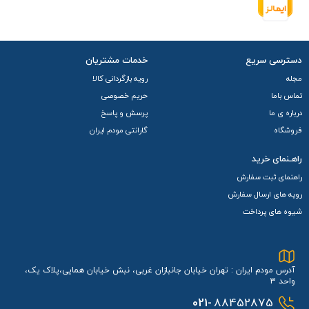
دسترسی سریع
خدمات مشتریان
مجله
رویه بازگردانی کالا
تماس باما
حریم خصوصی
درباره ی ما
پرسش و پاسخ
فروشگاه
گارانتی مودم ایران
راهـنمای خرید
راهنمای ثبت سفارش
رویه های ارسال سفارش
شیوه های پرداخت
آدرس مودم ایران : تهران خیابان جانبازان غربی، نبش خیابان همایی،پلاک یک،
واحد 3
021-
88452875