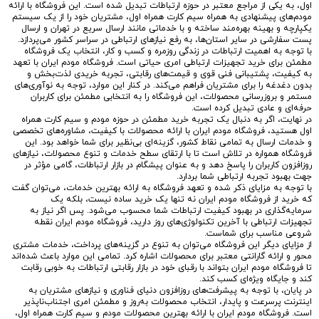
اول، به یکی از مراجع معتبر در حوزه ارتباطات تبدیل شده است. این فروشگاه با ارائه
مودم‌های پیشنهادی به همراه سیم کارت همراه اول، مشتریان خود را از یک سیستم
یکپارچه و بهینه بهره‌مند ساخته و با خدماتی مانند ارسال سریع در تهران و ارسال
پست سفارشی در سایر استان‌ها، به رفع نیازهای ارتباطی در سراسر کشور می‌پردازد.
با توجه به اهمیت ارتباطات در زندگی روزمره و کسب و کار، انتخاب یک فروشگاه
مطمئن برای خرید تجهیزات ارتباطی امری حیاتی است. فروشگاه مودم ایران با تعهد
به کیفیت، پشتیبانی فنی قوی و قیمت‌های رقابتی، تجربه خریدی لذت‌بخش و
بدون دغدغه را برای مشتریان فراهم می‌کند. در کنار این موارد، توجه به نوآوری‌های
مستمر و بروزرسانی محصولات، این فروشگاه را به انتخابی مطمئن برای کاربران
حرفه‌ای و عادی تبدیل کرده است.
در نهایت، اگر به دنبال یک تجربه خرید مطمئن در حوزه مودم و سیم کارت همراه
اول هستید، فروشگاه مودم ایران با ارائه محصولات با کیفیت، مشاوره‌های تخصصی
و خدمات ارسال به تمامی نقاط کشور، گزینه‌ای بی‌نظیر برای شما خواهد بود. این
فروشگاه همواره در تلاش است تا با ارتقای سطح خدمات و تنوع محصولات، نیازهای
روزافزون کاربران را پاسخ دهد و به عنوان پیشگام در بازار ارتباطات، گامی مؤثر در
جهت بهبود تجربه ارتباطی شما بردارد.
با توجه به مزایای ذکر شده و تعهد فروشگاه به ارائه بهترین خدمات، می‌توان گفت
که خرید از فروشگاه مودم ایران نه تنها یک خرید ساده نیست، بلکه یک
سرمایه‌گذاری در بهبود کیفیت ارتباطات شما محسوب می‌شود. پس اگر نیاز به
تجهیزات ارتباطی با آخرین تکنولوژی‌های روز دارید، فروشگاه مودم ایران نقطه
شروعی مناسب برای شماست.
از مزایای دیگر این فروشگاه می‌توان به تنوع در گزینه‌های پرداخت، خدمات مشتری
محور و ارائه گارانتی معتبر برای محصولات اشاره کرد. تمامی این موارد باعث شده‌اند
تا فروشگاه مودم ایران بتواند با رقبای خود در بازار رقابتی ارتباطات به خوبی رقابت
کند و جایگاه ویژه‌ای کسب کند.
در پایان، با توجه به پیشرفت‌های روزافزون دنیای فناوری و نیازهای مشتریان به
اینترنت پرسرعت و پایدار، انتخاب محصولات به‌روز و مطمئن امری اجتناب‌ناپذیر
است. فروشگاه مودم ایران با ارائه بهترین محصولات مودم و سیم کارت همراه اول،