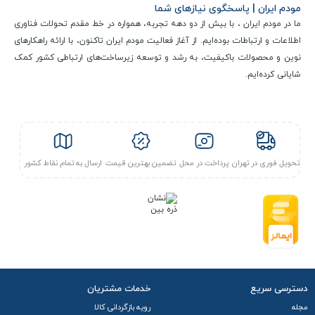
مودم ایران | پاسخگوی نیازهای شما
ما در مودم ایران ، با بیش از دو دهه تجربه، همواره در خط مقدم تحولات فناوری
اطلاعات و ارتباطات بوده‌ایم. از آغاز فعالیت مودم ایران تاکنون، با ارائه راهکارهای
مشخصات فنی و کلیدی
نوین و محصولات باکیفیت، به رشد و توسعه زیرساخت‌های ارتباطی کشور کمک
شایانی کرده‌ایم.
مودم 4G HA4100-R همراه اول آنلاک بهمراه 300 گیگابای
ت اینترنت
یکی از مودم‌ های رومیزی سیم‌کارت‌ خور با طراحی صنعتی، اندازه‌ی
کوچک و عملکرد بالا است که در این نسخه به‌صورت کامل
آنلاک
شده و قابلیت استفاده با تمام اپراتورها از جمله همراه اول، ایرانسل،
تحویل فوری در تهران
پرداخت در محل
تضمین بهترین قیمت
ارسال به تمام نقاط کشور
رایتل و شاتل موبایل را دارد. با پشتیبانی از نسل‌های
TDD-LTE،
FDD-LTE و 3G
، این مودم انتخابی به‌ صرفه و پایدار برای اتصال
اینترنت
در خانه، دفتر یا فروشگاه شماست.
مودم از نظر فنی از استاندارد های مخابراتی پیشرفته پشتیبانی
می‌ کند که با قابلیت اتصال به شبکه‌های نسل چهارم
LTE Cat4
دسترسی سریع
خدمات مشتریان
می‌ تواند به
سرعت دانلود تا 150 مگابیت بر ثانیه
و
سرعت آپلود تا
مجله
رویه بازگردانی کالا