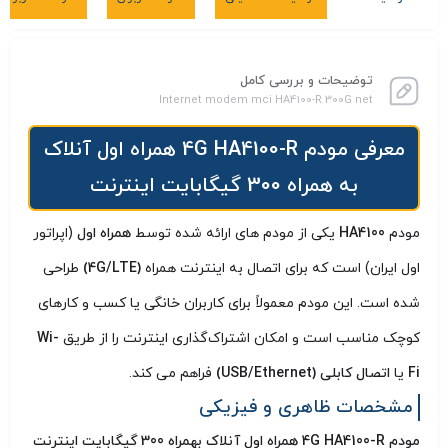
توضیحات و بررسی کامل
Internet modem mci HA4100-R 300G net
معرفی مودم 4G HA4100-R همراه اول آنلاک
به همراه 300 گیگابایت اینترنت
مودم
HA4100
یکی از مودم‌ های ارائه‌ شده توسط
همراه اول
(اپراتور
اول ایران) است که برای اتصال به اینترنت همراه
(4G/LTE)
طراحی
شده است. این مودم معمولاً برای کاربران خانگی یا کسب‌ و کارهای
کوچک مناسب است و امکان اشتراک‌گذاری اینترنت را از طریق
Wi-
Fi
یا
اتصال کابلی (USB/Ethernet)
فراهم می‌ کند.
مشخصات ظاهری و فیزیکی
مودم 4G HA4100-R همراه اول آنلاک بهمراه 300 گیگابایت اینترنت