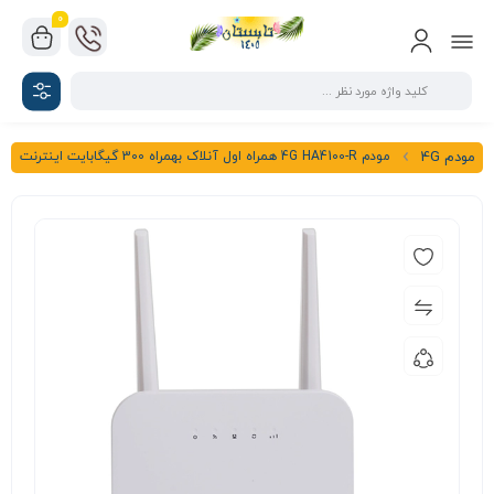
0
مودم 4G HA4100-R همراه اول آنلاک بهمراه 300 گیگابایت اینترنت
مودم 4G