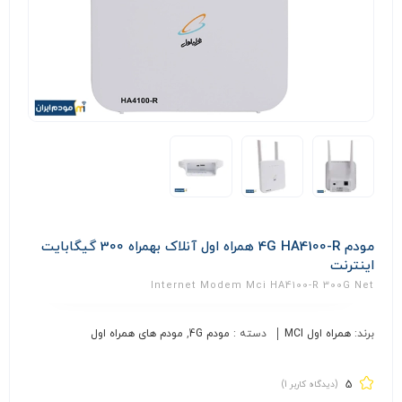
مودم 4G HA4100-R همراه اول آنلاک بهمراه 300 گیگابایت
اینترنت
Internet Modem Mci HA4100-R 300G Net
برند:
همراه اول MCI
دسته :
مودم 4G
,
مودم های همراه اول
5
(دیدگاه کاربر
1
)