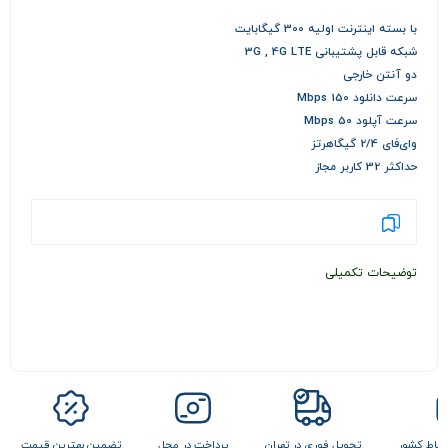
با بسته اینترنت اولیه 300 گیگابایت
شبکه قابل پشتیبانی 3G , 4G LTE
دو آنتن خارجی
سرعت دانلود 150 Mbps
سرعت آپلود 5۰ Mbps
وای‌فای 2/4 گیگاهرتز
حداکثر 32 کاربر مجاز
توضیحات تکمیلی
 نقاط کشور
تحویل فوری در تهران
پرداخت در محل
تضمین بهترین قیمت