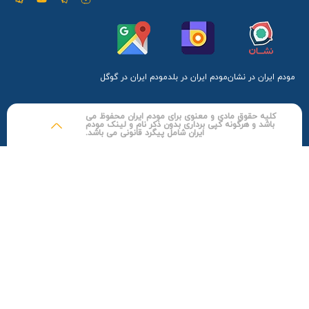
از سیم‌کارت نانو-SIM پشتیبانی می‌ کند و با وجود ابعاد کوچک و
وزن سبک، فاقد قابلیت‌ های باتری داخلی و اتصال Wi-Fi است و به
عنوان یک دستگاه متمرکز بر اتصال سیمی مستقیم طراحی شده
مودم ایران در نشان
مودم ایران در بلد
مودم ایران در گوگل
است.
باندهای فرکانسی
کلیه حقوق مادی و معنوی برای مودم ایران محفوظ می
باشد و هرگونه کپی برداری بدون ذکر نام و لینک مودم
باند های رادیویی محدود
۱ و ۳ و ۷ و ۸ و ۲
۰ روی
FDD
و باندهای
ایران شامل پیگرد قانونی می باشد.
۳۸ و ۴۰ و ۴۱
روی
TDD
را دارد و روی شبکه
3G
باند های رادیویی
۱
و ۳
را دارد.
محتویات جعبه:
مودم HA4100-R / آداپتور برق / کابل شبکه (LAN) / دو عدد آنتن
خارجی / دفترچه راهنما
مدل دقیق ارایه شده
این مودم در اصل ”
مودم HA4100-R همراه اول آنلاک
” است که به