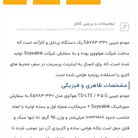
توضیحات و بررسی کامل
Internet modem Huawei E5783-330 soyealink simcard mci
مودم جیبی E5783-330 یک دستگاه پرتابل و کارآمد است که
ساخت شرکت هواووی بوده و به سفارش شرکت Soyealink تولبد
شده است، که برای اتصال به اینترنت پرسرعت در سفر، محیط‌ های
کاری یا استفاده روزمره طراحی شده است.
مشخصات ظاهری و فیزیکی
مودم جیبی TD-LTE / 4.5 G هوآوی مدل E5783-330 به سفارش
سویالینک Soyealink + سیمکارت همراه اول و بسته اولیه با ابعاد
مناسب حدود 108×62×10 میلی‌متر و وزن 95 گرم، نه‌ تنها سبک و
قابل حمل است بلکه طراحی ساده و کاربردی آن نیز موجب شده تا