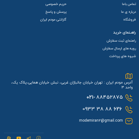
تماس باما
حریم خصوصی
مداوم ساعت ها دوام می‌آورد.
درباره ی ما
پرسش و پاسخ
پوشش Wifi
فروشگاه
گارانتی مودم ایران
مودم جیبی TD-LTE / 4.5 G هوآوی مدل E5783-330 به سفارش
راهـنمای خرید
سویالینک Soyealink + سیمکارت همراه اول و بسته اولیه با
راهنمای ثبت سفارش
رویه های ارسال سفارش
استانداردهای وایرلس 802.11a, 802.11ac, 802.11b, 802.11g, 802.11n از
شیوه های پرداخت
باندهای بی‌ سیم
2.4
و
5 GHz
برای ارائه پوشش Wi-Fi بهتر و
بهینه‌ تر استفاده می‌ کند این باندها ویژگی‌ ها و مزایای خاص خود را
آدرس مودم ایران : تهران خیابان جانبازان غربی، نبش خیابان همایی،پلاک یک،
دارد که باعث می‌ شود تجربه اتصال بی‌ سیم شما با این مودم
واحد 3
بسیار کارآمد و راحت باشد
021-
88452875
توصیه مهم:
برای تکمیل فرایند فعال‌سازی سیم‌کارت، ضروری است
88 38 0933
626
پس از خرید، از طریق پیامرسان های داخلی مدارک مورد نیاز را
modemiran2@gmail.com
ارسال نمایید.
شماره پیامرسان ها:
09333888626