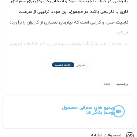
به‌ راحتی در کیف یا جیب جا شود و انتخابی کاربردی برای سفرهای
کاری یا تفریحی باشد. در مجموع، این مودم ترکیبی از سرعت،
قابلیت حمل، و کارایی است که نیازهای بسیاری از کاربران را برآورده
می‌کند.
این مودم از چند
چراغ LED وضعیت
بهره می‌برد که اطلاعات ضروری
را به‌صورت واضح نشان می‌دهند:
چراغ پاور با رنگ سفید یا آبی
/
چراغ فعالیت وای‌فای
نمایش
ادامه مطلب
جنس بدنه از پلاستیک مرغوب
و ساختار یکپارچه دستگاه،
برچسب:
جدید
مقاومت خوبی در برابر ضربات جزئی ایجاد کرده و حس استحکام در
کنار سبکی را ارائه می‌دهد. در این طراحی، جز درپوش سیم‌کارت،
ویدیو های معرفی محصول
هیچ قطعه متحرکی وجود ندارد که باعث افزایش دوام و سادگی
توسط بلاگر ها
استفاده می‌شود. همچنین دارای پورت Micro usb جهت شارژ
باطری و اتصال کابلی به سیستم می باشد
محصولات مشابه