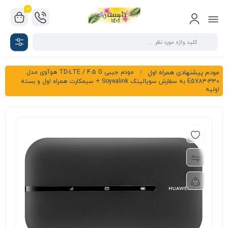
0
مودم جیبی TD-LTE / 4.5 G هوآوی مدل
مودم پیشنهادی همراه اول
E5783-330 به سفارش سویالینک Soyealink + سیمکارت همراه اول و بسته
اولیه