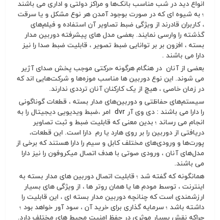
انواع دید در شب مناسب بانک‌ها و مراکز دولتی و اداری می باشند
؛ به شیوه ای که در صورت بوجود آمدن هر نوع مشکل و یا سرقت
، کاربران قادرند از ویژگی ضبط تصاویر آن استفاده و فیلم‌های
گذشته را وارسی نمایند. بعضی مدل های پیشرفته‌ دوربین مدار
بسته ، افزون بر بر توانایی ضبط تصویر ، قابلیت ضبط صدا را نیز
دارا می باشند .
بعضی از آنان در هنگام هرگونه حرکتی موجب پخش صدای آژیر
می شوند. این نوع دوربین ها مناسب موزه‌ها و شرکت‌هایی اند که
در زمان خاصی ، هیچ از یک کارکنان آنان ترددی ندارند.
سیستم‌های حفاظتی و دوربین‌های مدار بسته ، قطعات گوناگونی
را دارا می باشند : دی وی آر dvr امر ،ضبط ویدیویی دیجیتال را به
انجام می رساند ؛ بدین معنی که قابلیت ضبط و ثبت تصاویر
دریافتی از دوربین را بر روی هارد یا رم دارا است. این قطعات،
پورت‌ها و ورودی‌های مختلف کابل و سیم را دارا هستند که برخی از
مدل‌های آنان ، ورودی صوتی با هدف اتصال میکروفون را نیز دارا
می باشند.
همانگونه که گفته شد ؛ قابلیت اتصال دوربین های مدار بسته به
اینترنت ، توسط مودم ها یا همان روتر ها ، از ویژگی های بسیار
ارزشمندی است که چنانچه دوربین مدار بسته ای ، این قابلیت را
داشته باشد ؛ سرمایه گذاری برای خرید آن ، سود آور خواهد بود ؛
چراکه نقش بسیار موثری در حفظ امنیت محیط های مختلف دارد.