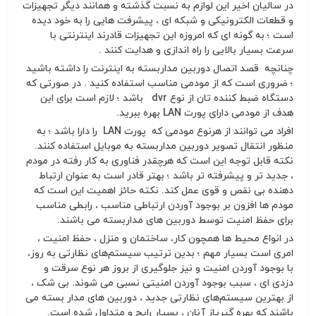
در سالیان اخیر این لوازم به نسبت گذشته و همانند دیگر تجهیزات
و قطعات الکترونیکی و شبکه ای ، پیشرفت هایی را به خود دیده
است ؛ به گونه ای که امروزه این تجهیزات قادرند اینترنتی با
سرعت بسیار بالایی را راه اندازی و هدایت کنند .
چنانچه قصد اتصال دوربین مداربسته به اینترنت را داشته باشید
؛ ضروری است که از مودمی مناسب استفاده کنید . در صورتی که
دستگاه ضبط کننده تان از نوع dvr باشد ؛ لازم است برای این
هدف از مودمی دارای پورت LAN بهره ببرید.
افراد می توانند از هرنوع مودمی که پورت LAN را دارا باشد ؛ به
منظور انتقال تصویر دوربین مداربسته به موبایل استفاده کنند.
نکته قابل توجه این است که هرچقدر فناوری به کار رفته در مودم
، جدید تر و پیشرفته تر باشد ؛ بهتر قادر است به عنوان ارتباط
دهنده بی نقص و قوی عمل کند. نکته حائز اهمیت این است که
مودم ها افزون بر بوجود آوردن ارتباطی مناسب ، رابطی مناسب
برای حفظ امنیت توسط دوربین های مداربسته می باشند.
در انواع محیط ها همچون کار، ساختمان و منزل ، حفظ امنیت ،
امری است بسیار مهم ؛ بدین ترتیب سیستم‌های نظارتی به روز،
با بوجود آوردن امنیت و نیز جلوگیری از بروز هر نوع سرقت و
دزدی ای ، سبب بوجود آوردن امنیتی نسبی می‌ شوند. بی شک ،
از بهترین سیستم‌های نظارتی جدید ، دوربین های مدار بسته می
باشند که بهره گیریاز آنان ، بسیار رایج و متداول شده است.