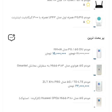
مودم TP-LINK 3G/4G مدل MR400
5
مودم 3G/4G همراه اول مدل L443 همراه با 300 گیگابایت اینترنت
5
پر بحث ترین
مودم 4G / 5G DU مدل 21H01A
15,000,000
16,000,000
تومان
تومان
مودم 5G هواوی مدل H155-383 به سفارش عمانتل Omantel
مودم 5G / TD-LTE مدل ZLT X28 PRO
22,000,000
تومان
مودم 5G مدل Huawei CPE5 H155-380 (کارکرده - استوک)