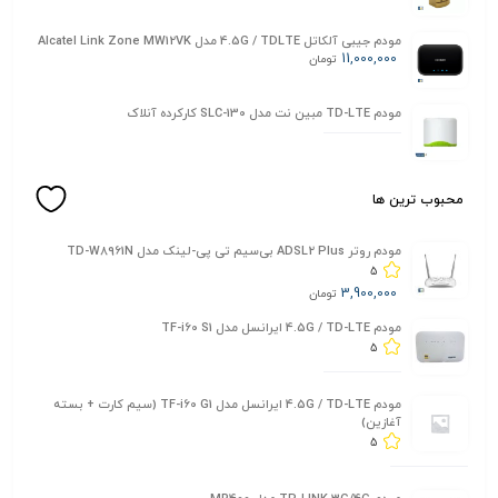
مودم جیبی آلکاتل 4.5G / TDLTE مدل Alcatel Link Zone MW12VK
11,000,000
تومان
مودم TD-LTE مبین نت مدل SLC-130 کارکرده آنلاک
محبوب ترین ها
مودم روتر ADSL2 Plus بی‌سیم تی پی-لینک مدل TD-W8961N
5
3,900,000
تومان
مودم 4.5G / TD-LTE ایرانسل مدل TF-i60 S1
5
مودم 4.5G / TD-LTE ایرانسل مدل TF-i60 G1 (سیم کارت + بسته
آغازین)
5