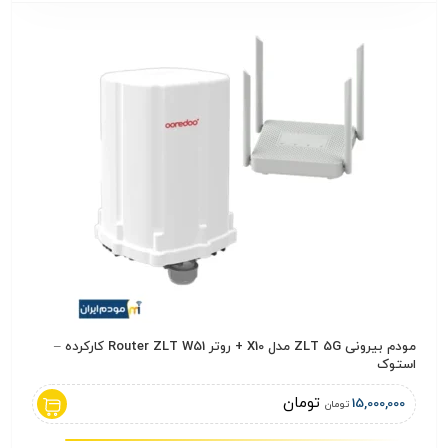
مودم بیرونی ZLT 5G مدل X10 + روتر Router ZLT W51 کارکرده –
کابل شبکه CAT6 پچ کورد
استوک
,000
تومان
15,000,000
تومان