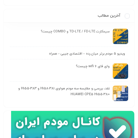
آخرین مطالب
سیمکارت TD-LTE / FD-LTE و COMBO چیست؟
ویدیو 5 مودم برتر میان رده – اقتصادی جیبی – همراه
وای‌ فای wifi 6 چیست؟
نقد، بررسی و مقایسه سه مودم هواوی H158-381 و H155-383 و
HUAWEI CPE5 H155-380