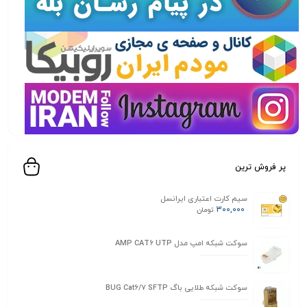
پر فروش ترین
سیم کارت اعتباری ایرانسل
300,000
تومان
سوکت شبکه امپ مدل AMP CAT6 UTP
سوکت شبکه طلایی باگ BUG Cat6/7 SFTP