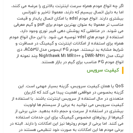
اگر چه انواع مودم همراه سرعت اینترنت بالاتری را عرضه می کنند،
اما به دلیل اتصال بیسیم که دارند، معمولا تاخیر و تلورانس
بیشتری دارند. انواع مودم adsl با امکان اتصال پایدار و قیمت
مناسب تر معمولا به عنوان بهترین مودم برای ps4 و گیم معرفی
می شوند. در مناطقی که پوشش دهی فیبر نوری وجود دارد،
استفاده از مودم های vdsl توصیه می شود. با این حال انواع مودم
همراه برای استفاده از امکانات اینترنت و گیمینگ در مسافرت و
شرایط مشابه بد نیستند. مودم ۴G ایسوس مدل AC53U، دی
لینک مدل DWR-M961 و Nighthawk M1 MR1100 چند نمونه از
انواع مودم ۴G مناسب برای گیم در بازار هستند.
کیفیت سرویس
QoS یا همان کیفیت سرویس، گزینه بسیار مهمی است. این
گزینه بخصوص در مواقعی اهمیت پیدا می کند که کاربران
متعددی در حال استفاده از سرویس اینترنت باشند. با استفاده از
کیفیت سرویس می توانید به برخی از سیستم ها اولویت
بیشتری در استفاده از سرعت و حجم داده بدهید. حتی برخی از
گیمرها از روترهای مخصوص گیمینگ برای این خدمات استفاده
می کنند. اما برخی از مودم روترها نیز این امکانات را دارند. البته در
برخی مودم ها این امکانات به صورت خود تنظیمی هستند در