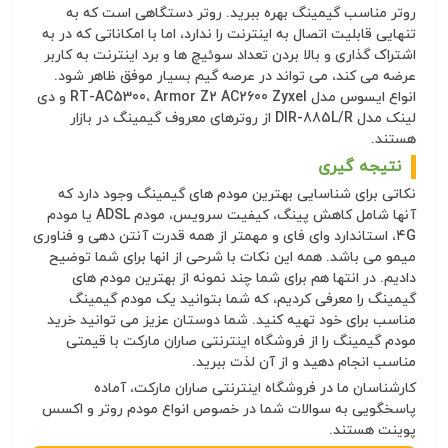
روتر مناسب گیمینگ بهره ببرید. روتر دستگاهی است که به
تنهایی قابلیت اتصال به اینترنت را ندارد، اما با امکاناتی که در به
اشتراک گذاری و بالا بردن تعداد سوئیچ ها و برد اینترنت به کاربر
عرضه می کند، می تواند در عرصه گیم بسیار موفق ظاهر شود.
انواع ایسوس مدل RT-AC5300، Armor Z2 AC2600 Zyxel و دی
لینک مدل DIR-885L/R از روترهای معروف گیمینگ در بازار
هستند.
نتیجه گیری
نکاتی برای شناسایی بهترین مودم های گیمینگ وجود دارد که
آنها شامل کاهش پینگ، کیفیت سرویس، مودم ADSL یا مودم
۴G، استاندارد وای فای و مهمتر از همه قدرت آنتن دهی و فناوری
میمو می باشد. همه این نکات با شرحی از انها برای شما توضیح
دادیم. در انتها هم برای شما چند نمونه از بهترین مودم های
گیمینگ را معرفی کردیم، که شما بتوانید یک مودم گیمینگ
مناسب برای خود تهیه کنید. شما دوستان عزیز می توانید خرید
مودم گیمینگ را از فروشگاه اینترنتی صاران مارکت با قیمتی
مناسب انجام دهید و از آن لذت ببرید.
کارشناسان ما در فروشگاه اینترنتی صاران مارکت، آماده
پاسخگویی به سوالات شما در خصوص انواع مودم روتر و اکسس
پوینت هستند.