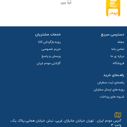
دسترسی سریع
خدمات مشتریان
مجله
رویه بازگردانی کالا
تماس باما
حریم خصوصی
درباره ی ما
پرسش و پاسخ
فروشگاه
گارانتی مودم ایران
راهـنمای خرید
راهنمای ثبت سفارش
رویه های ارسال سفارش
شیوه های پرداخت
آدرس مودم ایران : تهران خیابان جانبازان غربی، نبش خیابان همایی،پلاک یک،
واحد 3