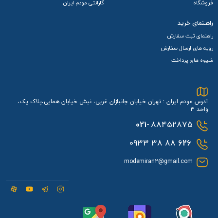
فروشگاه
گارانتی مودم ایران
راهـنمای خرید
راهنمای ثبت سفارش
رویه های ارسال سفارش
شیوه های پرداخت
آدرس مودم ایران : تهران خیابان جانبازان غربی، نبش خیابان همایی،پلاک یک،
واحد 3
021-
88452875
88 38 0933
626
modemiran2@gmail.com