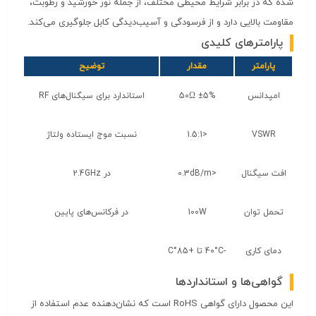
شده که در برابر شرایط محیطی مختلف، از جمله نور خورشید و رطوبت،
مقاومت بالایی دارد و از فرسودگی و آسیب‌دیدگی کابل جلوگیری می‌کند.
پارامترهای کلیدی
پارامتر
مقدار
توضیح
امپدانس
50Ω ±5%
استاندارد برای سیگنال‌های RF
VSWR
<1.5:1
نسبت موج ایستاده ولتاژ
افت سیگنال
<0.3dB/m
در 2.4GHz
تحمل توان
100W
در فرکانس‌های پایین
دمای کاری
-40°C تا +85°C
گواهی‌ها و استانداردها
این محصول دارای گواهی RoHS است که نشان‌دهنده عدم استفاده از