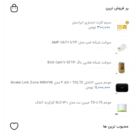
پر فروش ترین
سیم کارت اعتباری ایرانسل
300,000
تومان
سوکت شبکه امپ مدل AMP CAT6 UTP
سوکت شبکه طلایی باگ BUG Cat6/7 SFTP
مودم جیبی آلکاتل 4.5G / TDLTE مدل Alcatel Link Zone MW12VK
11,000,000
تومان
مودم TD-LTE مبین نت مدل SLC-130 کارکرده آنلاک
محبوب ترین ها