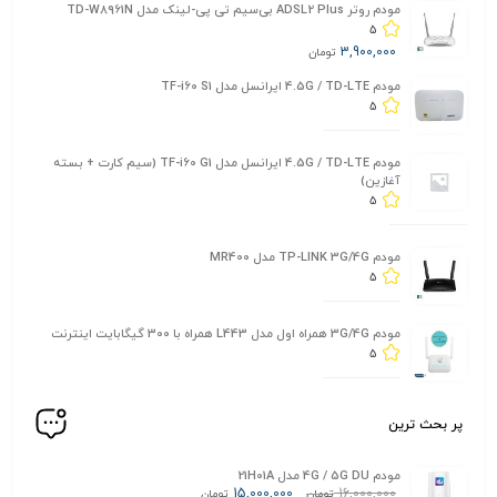
مودم روتر ADSL2 Plus بی‌سیم تی پی-لینک مدل TD-W8961N
5
3,900,000
تومان
مودم 4.5G / TD-LTE ایرانسل مدل TF-i60 S1
5
مودم 4.5G / TD-LTE ایرانسل مدل TF-i60 G1 (سیم کارت + بسته
آغازین)
5
مودم TP-LINK 3G/4G مدل MR400
5
مودم 3G/4G همراه اول مدل L443 همراه با 300 گیگابایت اینترنت
5
پر بحث ترین
مودم 4G / 5G DU مدل 21H01A
15,000,000
16,000,000
تومان
تومان