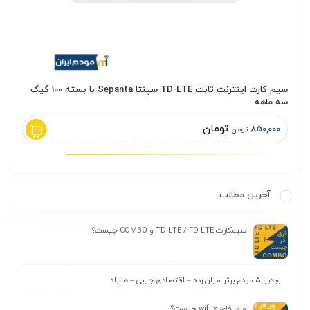
سیم کارت اینترنت ثابت TD-LTE سپنتا Sepanta با بسته 100 گیگ
سیم کارت 
سه ماهه
,000
تومان
850,000
تومان
آخرین مطالب
سیمکارت TD-LTE / FD-LTE و COMBO چیست؟
ویدیو 5 مودم برتر میان رده – اقتصادی جیبی – همراه
وای‌ فای wifi 6 چیست؟