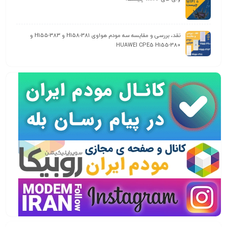
نقد، بررسی و مقایسه سه مودم هواوی H158-381 و H155-383 و
HUAWEI CPE5 H155-380