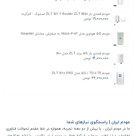
مودم فضای باز ZLT X16 + Router ZLT W51 استوک - کارکرده
19,000,000
تومان
مودم 5G هواوی مدل H155-383 به سفارش عمانتل Omantel
مودم فضای باز 5G برند ZLT مدل X10
14,000,000
تومان
مودم 5G / TD-LTE مدل ZLT X28 PRO
22,000,000
تومان
مودم ایران | پاسخگوی نیازهای شما
ما در مودم ایران ، با بیش از دو دهه تجربه، همواره در خط مقدم تحولات فناوری