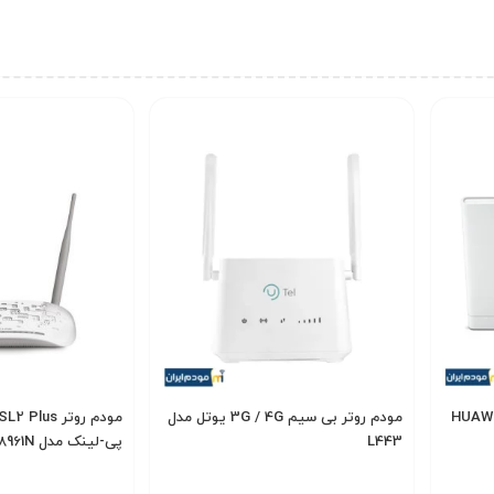
میزی 4G هواوی مدل HUAWEI
مودم روتر بی سیم 3G / 4G یوتل مدل
L443
پی-لینک مدل TD-W8961N
900,000
6,400,000
تومان