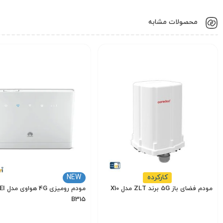
محصولات مشابه
کارکرده
NEW
مودم فضای باز 5G برند ZLT مدل X10
مودم رو
B315
7,500,000
14,000,000
تومان
تومان