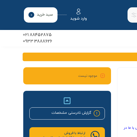
سبد خرید
0
وارد شوید
021
88452875
0933
3888626
موجود نیست
گزارش نادرستی مشخصات
با ما در
ارتباط با فروش