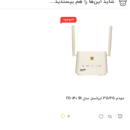
شاید این‌ها را هم بپسندید…
مناطق تحت پوشش TD-LTE
ناموجود
2,400,000
تومان
مودم 3G/4G ایرانسل مدل FD-i40 B1
5