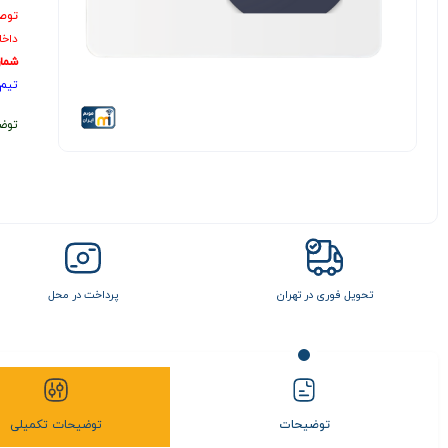
توص
داخل
شمار
تیم 
توض
تحویل فوری در تهران
پرداخت در محل
توضیحات
توضیحات تکمیلی