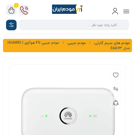
0
مودم جیبی 4G هوآوی | HUAWEI
مودم های سیم کارتی
مودم جیبی
مدل E5573