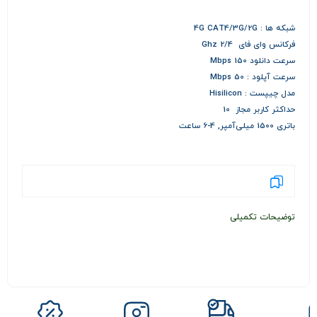
شبکه ها : 4G CAT4/3G/2G
فرکانس وای فای 2/4 Ghz
سرعت دانلود 150 Mbps
سرعت آپلود : 50 Mbps
مدل چیپست : Hisilicon
حداکثر کاربر مجاز 10
باتری 1500 میلی‌آمپر, 4-6 ساعت
توضیحات تکمیلی