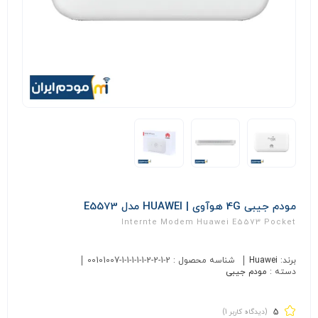
مودم جیبی 4G هوآوی | HUAWEI مدل E5573
Internte Modem Huawei E5573 Pocket
برند:
Huawei
شناسه محصول :
00101007-1-1-1-1-1-2-2-1-2
دسته :
مودم جیبی
5
(دیدگاه کاربر
1
)