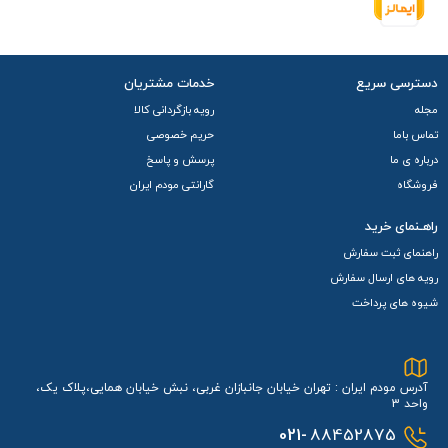
شارژ کافی و قرمز به معنای نیاز فوری به شارژ است.
طراحی این نشانگرها، کاربر را از وضعیت دستگاه در هر لحظه آگاه
می‌سازد، بدون اینکه نیازی به بررسی نرم‌افزاری یا اتصال به گوشی
دسترسی سریع
خدمات مشتریان
باشد. در مجموع، ساختار فیزیکی مودم E5573 ترکیبی از زیبایی،
مجله
رویه بازگردانی کالا
تماس باما
حریم خصوصی
سادگی و عملکرد هوشمندانه است که تجربه استفاده از اینترنت
درباره ی ما
پرسش و پاسخ
همراه را آسان‌تر و دلپذیرتر می‌کند.
فروشگاه
گارانتی مودم ایران
راهـنمای خرید
راهنمای ثبت سفارش
رویه های ارسال سفارش
شیوه های پرداخت
آدرس مودم ایران : تهران خیابان جانبازان غربی، نبش خیابان همایی،پلاک یک،
واحد 3
021-
88452875