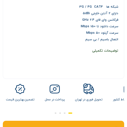
شبکه ها 3G / 4G CAT4
دارای 2 آنتن خارجی 5dBi
فرکانس وای فای 2.4 GHz
سرعت دانلود تا 150 Mbps
سرعت آپلود 50 Mbps
اتصال باسیم / بی سیم
توضیحات تکمیلی
 نقاط کشور
تحویل فوری در تهران
پرداخت در محل
تضمین بهترین قیمت