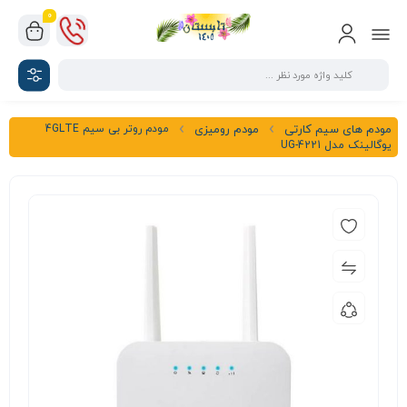
0
مودم روتر بی سیم 4GLTE
مودم های سیم کارتی
مودم رومیزی
یوگالینک مدل UG-4221