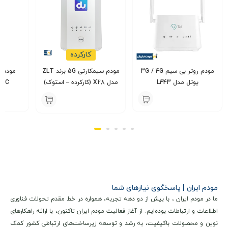
های این مودم شامل
۴ پورت اترنت گیگابیتی
برای اتصال به
دستگاه های مختلف ،
۲ پورت USB 3.0
برای اتصال دستگاه های
ذخیره سازی و چاپگر ،
پورت WAN
برای اتصال به اینترنت از طریق
کارکرده
کابل شبکه و همچنین این مودم دارای
دو آنتن خارجی
با توان 5dBi
مودم روتر بی سیم 3G / 4G
مودم سیمکارتی 5G برند ZLT
است که انتخاب خوبی برای مکانهایی که دریافت سیگنال ضعیفی
یوتل مدل L443
مدل X28 (کارکرده – استوک)
30C
دارند مناسب است.
14,500,000
000
6,400,000
تومان
14,000,000
تومان
مودم ایران | پاسخگوی نیازهای شما
ما در مودم ایران ، با بیش از دو دهه تجربه، همواره در خط مقدم تحولات فناوری
اطلاعات و ارتباطات بوده‌ایم. از آغاز فعالیت مودم ایران تاکنون، با ارائه راهکارهای
نوین و محصولات باکیفیت، به رشد و توسعه زیرساخت‌های ارتباطی کشور کمک