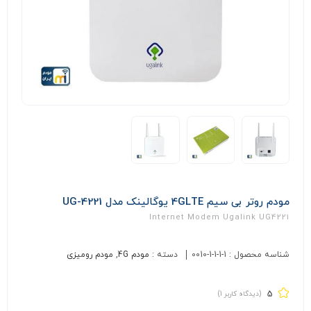
مودم روتر بی سیم 4GLTE یوگالینک مدل UG-4221
Internet Modem Ugalink UG4221
شناسه محصول :
0010-1-1-1-1
دسته :
مودم 4G
,
مودم رومیزی
5
(دیدگاه کاربر
1
)