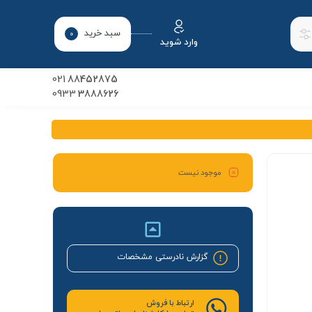
سبد خرید
0
وارد شوید
021
88452875
0933
3888626
موجود نیست
گزارش نادرستی مشخصات
ارتباط با فروش