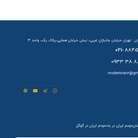
ن : تهران خیابان جانبازان غربی، نبش خیابان همایی،پلاک یک، واحد 3
021-
8845
88 38 
modemiran2@gm
شان
مودم ایران در بلد
مودم ایران در گوگل