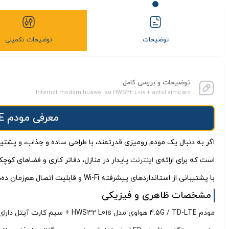
توضیحات
توضیحات تکمیلی
توضیحات و بررسی کامل
Internet modem huawei au HWS32 L01s + aptel simcard
معرفی مودم 4.5G / TD-LTE هواوی مدل HWS32 L01s + سیم کارت آپتل
اگر به دنبال یک مودم رومیزی قدرتمند، با طراحی ساده و جذاب، و پشتیبانی از 
است که برای ارائه‌ی
اینترنت
پایدار در منازل، دفاتر کاری و فضاهای کو
با پشتیبانی از استانداردهای پیشرفته Wi-Fi و قابلیت اتصال هم‌زمان ده‌ها دستگاه، L01s یک گزینه ایده‌آل برای کاربرانی است که به دنبال کیفیت، سرعت و پوشش مناسب هستند.
مشخصات ظاهری و فیزیکی