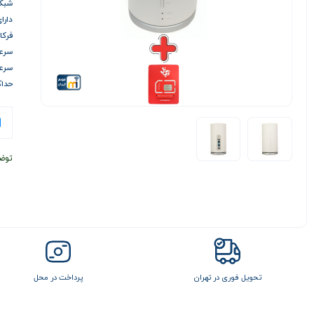
شبکه ها :G
دارا
فرکانس 
سرعت د
سرعت آ
حداکثر
توض
تحویل فوری در تهران
پرداخت در محل