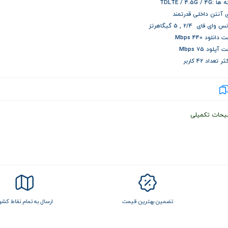
TDLTE / 4.5G / 4
ی آنتن داخلی قدرتمند
وای فای 2/4 , 5 گیگاهرتز
انلود 440 Mbps
پلود 75 Mbps
 تعداد 42 کاربر
یحات تکمیلی
تضمین بهترین قیمت
ارسال به تمام نقاط کشو