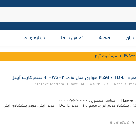
ایران
مجله
تماس با ما
درباره ی ما
ل HWS32 L01s + سیم کارت آپتل
Internet Modem Huawei Au HWS32 L01s + Aptel Simc
:
Huawei
شناسه محصول :
00101007-1-2-2-2-1-1
ه :
پیشنهاد مودم ایران
,
مودم 4G+
,
مودم TD-LTE
,
مودم آپتل
,
مودم پیشنهادی آپتل
5
(دیدگاه کاربر
1
)