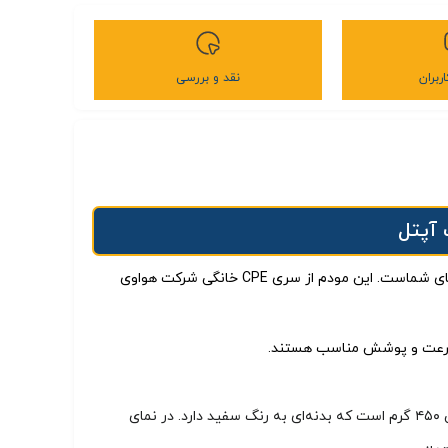
ربران
نقد و بررسی
یکی از بهترین انتخاب‌های شماست. این مودم از سری CPE خانگی شرکت هواوی
مودم 4.5G / TD-LTE هواوی مدل HWS32 L01s + سیم کارت آپتل دارای طراحی استوانه‌ای و کامپکت با ابعاد ۱۸۰ در ۹۳ در ۹۳ میلی‌متر و وزن تقریبی ۴۵۰ گرم است که بدنه‌ای به رنگ سفید دارد. در نمای