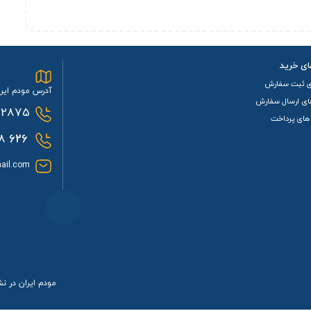
ای خرید
ی ثبت سفارش
آدرس مودم ایرا
ای ارسال سفارش
2875
های پرداخت
0933
626
ail.com
مودم ایران در ن