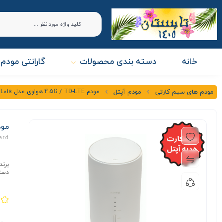
خانه
دسته بندی محصولات
گارانتی مودم 
مودم 4.5G / TD-LTE هواوی مدل HWS32 L01s + سیم کارت آپتل
مودم های سیم کارتی
مودم آپتل
مودم 4.5G / TD-LTE هواوی مد
ard
برند
دست