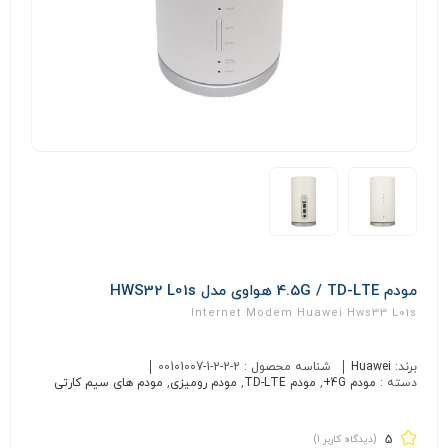
مودم 4.5G / TD-LTE هواوی مدل HWS32 L01s
Internet Modem Huawei Hws33 L01s
برند:
Huawei
شناسه محصول :
00101007-1-2-2-2
دسته :
مودم 4G+
,
مودم TD-LTE
,
مودم رومیزی
,
مودم های سیم کارتی
5
(دیدگاه کاربر
1
)