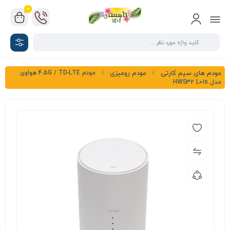
0
مودم 4.5G / TD-LTE هواوی
مودم های سیم کارتی
مودم رومیزی
مدل HWS32 L01s