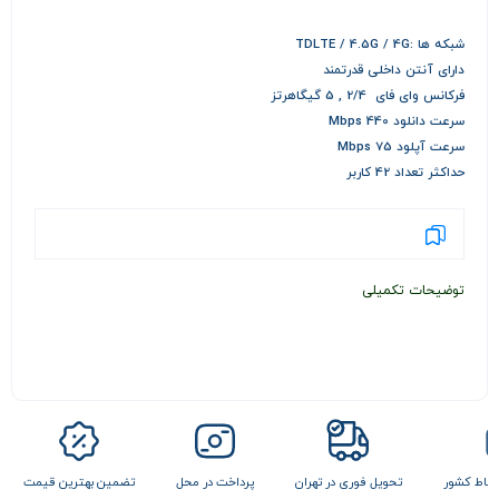
شبکه ها :TDLTE / 4.5G / 4G
دارای آنتن داخلی قدرتمند
فرکانس وای فای 2/4 , 5 گیگاهرتز
سرعت دانلود 440 Mbps
سرعت آپلود 75 Mbps
حداکثر تعداد 42 کاربر
توضیحات تکمیلی
 نقاط کشور
تحویل فوری در تهران
پرداخت در محل
تضمین بهترین قیمت