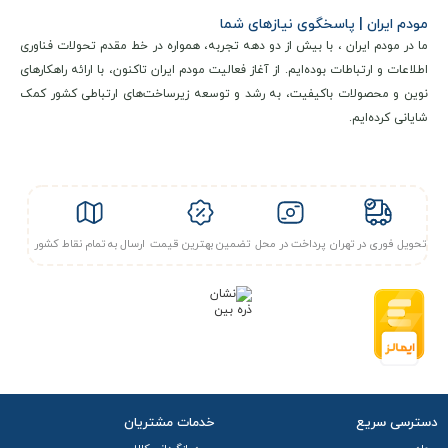
(LTE Category 6) است که از حداکثر سرعت دانلود ۴۴۰ مگابیت
مودم ایران | پاسخگوی نیازهای شما
بر ثانیه در شبکه نسل چهارم پشتیبانی می‌کند. این مودم با
ما در مودم ایران ، با بیش از دو دهه تجربه، همواره در خط مقدم تحولات فناوری
قابلیت پشتیبانی از سیم‌کارت نانو و ارتباط دو بانده وای‌فای در
اطلاعات و ارتباطات بوده‌ایم. از آغاز فعالیت مودم ایران تاکنون، با ارائه راهکارهای
نوین و محصولات باکیفیت، به رشد و توسعه زیرساخت‌های ارتباطی کشور کمک
فرکانس‌های 2.4 گیگاهرتز (با سرعت 300 مگابیت بر ثانیه) و 5
شایانی کرده‌ایم.
گیگاهرتز (با سرعت 867 مگابیت بر ثانیه) امکان اتصال همزمان تا
42 دستگاه را فراهم می‌سازد.
از ویژگی‌های فنی برجسته آن می‌توان به دو پورت LAN گیگابیت،
تحویل فوری در تهران
پرداخت در محل
تضمین بهترین قیمت
درگاه USB 2.0 برای اشتراک‌گذاری فایل، پشتیبانی از پروتکل‌های
ارسال به تمام نقاط کشور
امنیتی WPA/WPA2 و استاندارد 802.11a/b/g/n/ac اشاره کرد. این
دستگاه با ابعاد 180 × 93 × 93 میلی‌متر و وزن 450 گرم، فاقد
باتری داخلی بوده و از طریق آداپتور خارجی تغذیه می‌شود.
پشتیبانی از اینترنت نسل چهارم (4G LTE)
دسترسی سریع
خدمات مشتریان