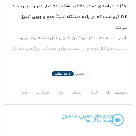
981) دارای ابعادی معادل ۲۴۰ در ۱۵۵ در ۷۰ میلی‌متر و وزنی حدود
۱۷۴ گرم است که آن را به دستگاه نسبتاً جمع و جوری تبدیل
می‌کند.
طراحی این مودم شامل دو آنتن خارجی قابل تنظیم برای بهبود
دریافت سیگنال بوده و در قسمت جلوی دستگاه، چراغ‌های نشانگر
وضعیت در ناحیه‌ای زیر لوگوی EE قرار گرفته‌اند که وضعیت اتصال
سیم‌کارت، وای‌فای باند ۵ گیگاهرتز و وضعیت اینترنت را نمایش
نمایش
ادامه مطلب
می‌دهند.
پشت دستگاه
برچسب:
آنلاک
اینترنت
روتر
سیمکارت
مودم
در پشت دستگاه، درگاه‌های مختلفی شامل چهار پورت LAN
گیگابیتی، یک پورت WAN، درگاه RJ11 برای اتصال تلفن ثابت، پورت
ویدیو های معرفی محصول
توسط بلاگر ها
USB 2.0 و دکمه ریست تعبیه شده است. محفظه سیم‌کارت در
کنار مودم قرار دارد و دستگاه فاقد پشتیبانی از باتری پشتیبان