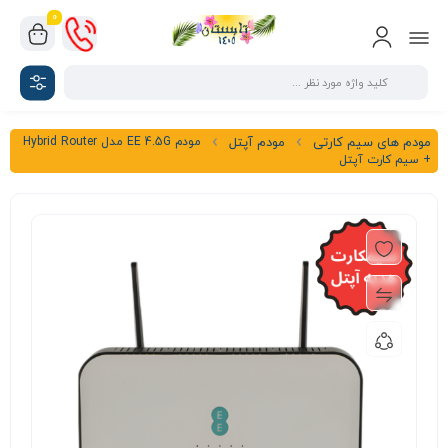
0
مودم EE 4.5G مدل Hybrid Router
مودم های سیم کارتی
مودم آپتل
+ سیم کارت آپتل