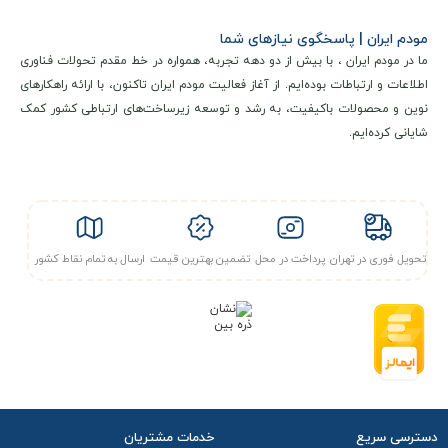
مودم ایران | پاسخگوی نیازهای شما
ما در مودم ایران ، با بیش از دو دهه تجربه، همواره در خط مقدم تحولات فناوری
اطلاعات و ارتباطات بوده‌ایم. از آغاز فعالیت مودم ایران تاکنون، با ارائه راهکارهای
نوین و محصولات باکیفیت، به رشد و توسعه زیرساخت‌های ارتباطی کشور کمک
شایانی کرده‌ایم.
تحویل فوری در تهران
پرداخت در محل
تضمین بهترین قیمت
ارسال به تمام نقاط کشور
مشخصات فنی و کلیدی
مودم EE 4.5G مدل Hybrid Router + سیم کارت آپتل (DWR-981)
یک دستگاه سیم‌کارت‌ خور پیشرفته است که از فناوری 4.5G با
دسترسی سریع
خدمات مشتریان