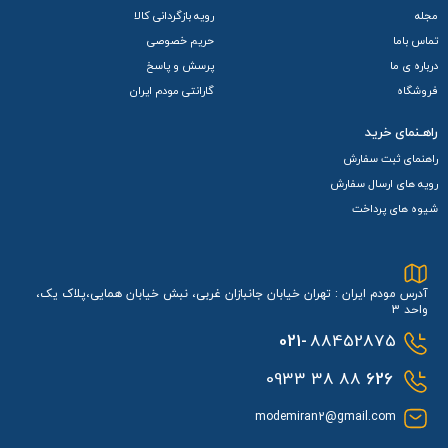
رده LTE Cat 6 پشتیبانی می‌کند و قادر به ارائه سرعت دانلود تا
مجله
رویه بازگردانی کالا
۳۰۰ مگابیت بر ثانیه و سرعت آپلود تا ۱۰۰ مگابیت بر ثانیه
تماس باما
حریم خصوصی
درباره ی ما
پرسش و پاسخ
می‌باشد.
فروشگاه
گارانتی مودم ایران
این مودم از باندهای فرکانسی متعددی شامل B1 (2100MHz)، B3
راهـنمای خرید
(1800MHz)، B7 (2600MHz) و B20 (800MHz) پشتیبانی کرده و با
راهنمای ثبت سفارش
قابلیت اتصال همزمان تا ۲۰ دستگاه، نیازهای شبکه‌های خانگی و
رویه های ارسال سفارش
شیوه های پرداخت
اداری کوچک را به خوبی برطرف می‌سازد.
سیستم وای‌فای دو بانده این دستگاه با پشتیبانی از استاندارد
802.11ac در باندهای 2.4 و 5 گیگاهرتز، امکان اتصال پایدار و
آدرس مودم ایران : تهران خیابان جانبازان غربی، نبش خیابان همایی،پلاک یک،
واحد 3
پرسرعت را برای دستگاه‌های مختلف فراهم می‌آورد.
021-
88452875
از لحاظ امکانات اتصالی، این مودم مجهز به چهار پورت LAN
88 38 0933
626
گیگابیتی، یک پورت WAN، یک پورت USB و یک درگاه RJ11 برای
modemiran2@gmail.com
اتصال تلفن ثابت می‌باشد. قابلیت‌های امنیتی پیشرفته شامل