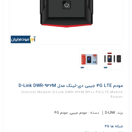
مودم 4G LTE جیبی دی-لینک مدل D-Link DWR-932M
Internet Modem D-Link DWR-932M N300 4G/LTE Mobile
Router
برند:
D-LINK
دسته :
مودم جیبی
,
مودم 4G
شبکه ها 4G