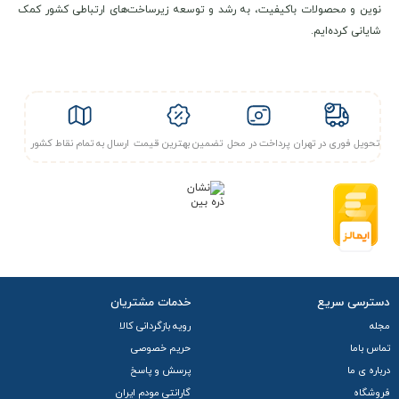
نوین و محصولات باکیفیت، به رشد و توسعه زیرساخت‌های ارتباطی کشور کمک
شایانی کرده‌ایم.
مشخصات فنی و کلیدی
مودم 4G LTE جیبی دی-لینک مدل D-Link DWR-932M
از
استانداردهای
اینترنت
نسل چهارم و سوم به طور کامل
تحویل فوری در تهران
پرداخت در محل
تضمین بهترین قیمت
ارسال به تمام نقاط کشور
پشتیبانی می‌کند. در حالت
4G LTE Cat4
از باندهای
فرکانسی متعدد شامل ۱، ۳، ۵، ۷، ۸، ۲۰، ۳۸، ۴۰ و ۴۱
پشتیبانی می‌کند و در حالت
3G
نیز باندهای ۱، ۲، ۵ و ۸ را
تحت پوشش قرار می‌ دهد. این دستگاه از حداکثر سرعت
۱۵۰ مگابیت بر ثانیه دانلود
و
۵۰ مگابیت بر ثانیه آپلود
در
دسترسی سریع
خدمات مشتریان
شبکه LTE و سرعت
۴۲ مگابیت بر ثانیه دانلود
در شبکه
مجله
رویه بازگردانی کالا
تماس باما
حریم خصوصی
HSPA+ بهره می‌برد.
درباره ی ما
پرسش و پاسخ
وای‌فای و امنیت
فروشگاه
گارانتی مودم ایران