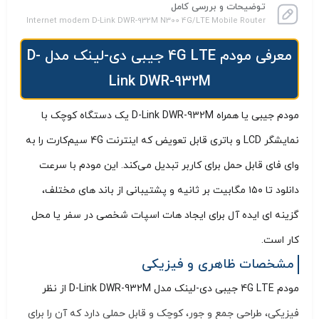
توضیحات و بررسی کامل
Internet modem D-Link DWR-932M N300 4G/LTE Mobile Router
معرفی مودم 4G LTE جیبی دی-لینک مدل D-
Link DWR-932M
مودم جیبی یا همراه D-Link DWR-932M یک دستگاه کوچک با
نمایشگر LCD و باتری قابل تعویض که اینترنت 4G سیم‌کارت را به
وای‌ فای قابل حمل برای کاربر تبدیل می‌کند. این مودم با سرعت
دانلود تا ۱۵۰ مگابیت‌ بر ثانیه و پشتیبانی از باند های مختلف،
گزینه‌ ای ایده‌ آل برای ایجاد هات‌ اسپات شخصی در سفر یا محل
کار است.
مشخصات ظاهری و فیزیکی
مودم 4G LTE جیبی دی-لینک مدل D-Link DWR-932M از نظر
فیزیکی، طراحی جمع‌ و جور، کوچک و قابل حملی دارد که آن را برای