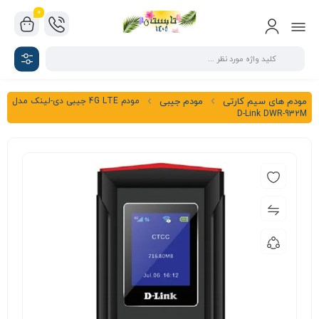
0
مودم 4G LTE جیبی دی-لینک مدل
مودم های سیم کارتی
مودم جیبی
D-Link DWR-932M