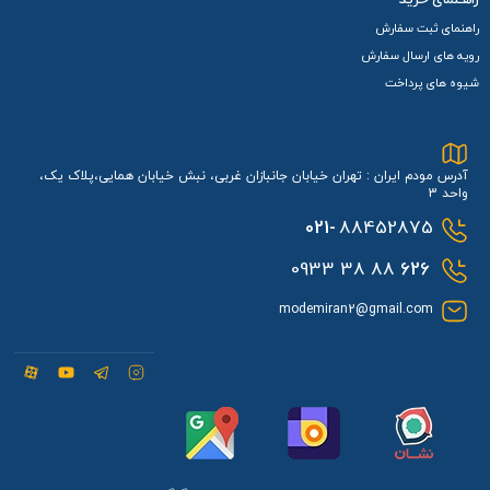
راهنمای ثبت سفارش
رویه های ارسال سفارش
شیوه های پرداخت
آدرس مودم ایران : تهران خیابان جانبازان غربی، نبش خیابان همایی،پلاک یک،
واحد 3
021-
88452875
88 38 0933
626
modemiran2@gmail.com