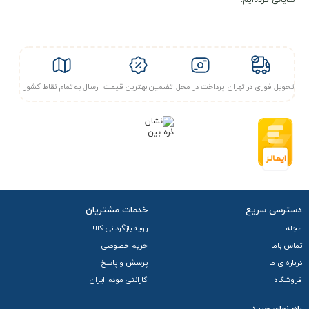
شایانی کرده‌ایم.
مشتریان عزیز این محصول نیازمند ثبت نام در سامانه ی
سپنتا می باشد، به همین جهت بعد از خرید و پرداخت کامل و
ارسال مدارک ، فعال می شود. با توجه به موارد ذکر شده این
محصول امکان پرداخت درب محل یا ارسال فوری را ندارد.
تحویل فوری در تهران
پرداخت در محل
تضمین بهترین قیمت
ارسال به تمام نقاط کشور
دسترسی سریع
خدمات مشتریان
مجله
رویه بازگردانی کالا
تماس باما
حریم خصوصی
درباره ی ما
پرسش و پاسخ
فروشگاه
گارانتی مودم ایران
راهـنمای خرید