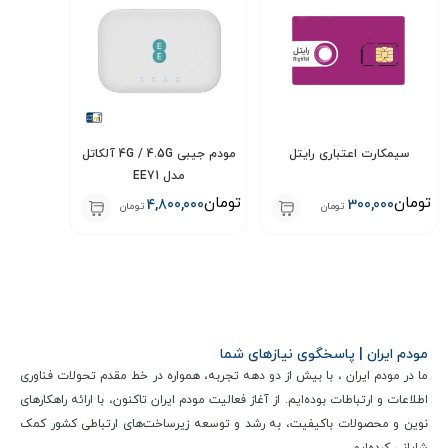
میکند.
همین حالا به خانواده بزرگ سپنتا بپیوندید و از تجربه بی‌نظیر
ارتباطات پرسرعت لذت ببرید!
نکات مهم بعد از خرید
سیمکارت اعتباری رایتل
مودم جیبی 4G / 4.5G آلکاتل
برای تکمیل فرایند فعال‌سازی سیم‌کارت، لازم است پس از خرید، از
مدل EE71
طریق پیام رسان های داخلی با ما در ارتباط باشید.
تومان
تومان
4,800,000
300,000
تومان
تومان
توصیه مهم:
برای تکمیل فرایند فعال‌سازی سیم‌کارت، ضروری است
پس از خرید، از طریق پیامرسان های داخلی مدارک مورد نیاز را
ارسال نمایید.
شماره پیامرسان ها:
09333888626
مودم ایران | پاسخگوی نیازهای شما
تیم پشتیبانی ما در سریع‌ ترین زمان ممکن راهنمایی‌ های لازم را
ما در مودم ایران ، با بیش از دو دهه تجربه، همواره در خط مقدم تحولات فناوری
اطلاعات و ارتباطات بوده‌ایم. از آغاز فعالیت مودم ایران تاکنون، با ارائه راهکارهای
در اختیارتان قرار می‌دهد.
نوین و محصولات باکیفیت، به رشد و توسعه زیرساخت‌های ارتباطی کشور کمک