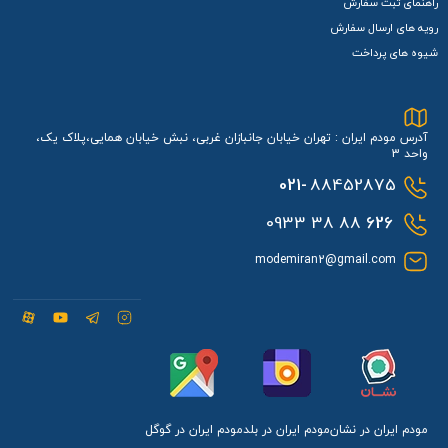
راهنمای ثبت سفارش
رویه های ارسال سفارش
شیوه های پرداخت
آدرس مودم ایران : تهران خیابان جانبازان غربی، نبش خیابان همایی،پلاک یک،
واحد 3
021-
88452875
88 38 0933
626
modemiran2@gmail.com
مودم ایران در نشان
مودم ایران در بلد
مودم ایران در گوگل