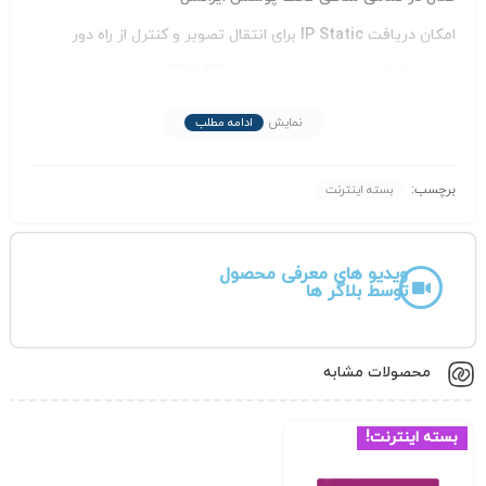
امکان دریافت IP Static برای انتقال تصویر و کنترل از راه دور
قابلیت کارکرد روی تمامی مودم های TD-LTE
قابلیت شارژ مجدد بعد از اتمام طرح
نمایش
ادامه مطلب
سپنتا با افتخار به عنوان میزبان وفادارتان با بیشترین رضایت
مشتریان در حوزه اینترنت، با پشتیبانی ۲۴ ساعته در هفته در
برچسب:
بسته اینترنت
دسترس مشتریان هستیم. در سپنتا ما با شعار دسترسی آسان
اینترنت برای همه با ارائه طرح های تشویقی متناسب با هر بودجه
ویدیو های معرفی محصول
توسط بلاگر ها
ای در چهارفصل سال خرید آسان را برای شما مهیا کرده ایم.
لازم بذکر است دامنه ی گستره ی تحت پوشش این اپراتور مانند
محصولات مشابه
ایرانسل است و از دکل های ایرانسل جهت آنتن دهی استتفاده
میکند.
بسته اینترنت!
همین حالا به خانواده بزرگ سپنتا بپیوندید و از تجربه بی‌نظیر