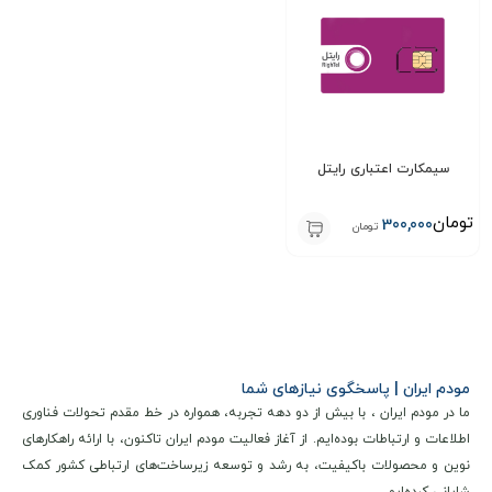
همین حالا به خانواده بزرگ سپنتا بپیوندید و از تجربه بی‌نظیر
ارتباطات پرسرعت لذت ببرید!
نکات مهم بعد از خرید
برای تکمیل فرایند فعال‌سازی سیم‌کارت، لازم است پس از خرید، از
سیمکارت اعتباری رایتل
طریق پیام رسان های داخلی با ما در ارتباط باشید.
توصیه مهم:
برای تکمیل فرایند فعال‌سازی سیم‌کارت، ضروری است
تومان
300,000
تومان
پس از خرید، از طریق پیامرسان های داخلی مدارک مورد نیاز را
ارسال نمایید.
شماره پیامرسان ها:
09333888626
تیم پشتیبانی ما در سریع‌ ترین زمان ممکن راهنمایی‌ های لازم را
مودم ایران | پاسخگوی نیازهای شما
در اختیارتان قرار می‌دهد.
ما در مودم ایران ، با بیش از دو دهه تجربه، همواره در خط مقدم تحولات فناوری
اطلاعات و ارتباطات بوده‌ایم. از آغاز فعالیت مودم ایران تاکنون، با ارائه راهکارهای
مشتریان عزیز این محصول نیازمند ثبت نام در سامانه ی
نوین و محصولات باکیفیت، به رشد و توسعه زیرساخت‌های ارتباطی کشور کمک