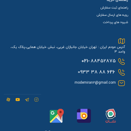
راهنمای ثبت سفارش
رویه های ارسال سفارش
شیوه های پرداخت
آدرس مودم ایران : تهران خیابان جانبازان غربی، نبش خیابان همایی،پلاک یک،
واحد 3
021-
88452875
88 38 0933
626
modemiran2@gmail.com