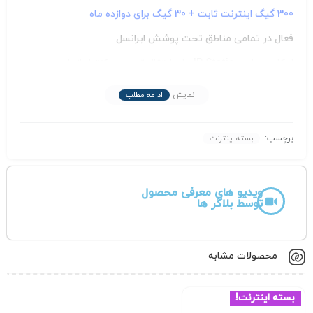
300 گیگ اینترنت ثابت + 30 گیگ برای دوازده ماه
فعال در تمامی مناطق تحت پوشش ایرانسل
امکان دریافت IP Static برای انتقال تصویر و کنترل از راه دور
قابلیت کارکرد روی تمامی مودم های TD-LTE
نمایش
ادامه مطلب
قابلیت شارژ مجدد بعد از اتمام طرح
سپنتا با افتخار به عنوان میزبان وفادارتان با بیشترین رضایت
برچسب:
بسته اینترنت
مشتریان در حوزه اینترنت، با پشتیبانی ۲۴ ساعته در هفته در
دسترس مشتریان هستیم. در سپنتا ما با شعار دسترسی آسان
ویدیو های معرفی محصول
توسط بلاگر ها
اینترنت برای همه با ارائه طرح های تشویقی متناسب با هر بودجه
ای در چهارفصل سال خرید آسان را برای شما مهیا کرده ایم.
محصولات مشابه
لازم بذکر است دامنه ی گستره ی تحت پوشش این اپراتور مانند
ایرانسل است و از دکل های ایرانسل جهت آنتن دهی استتفاده
بسته اینترنت!
میکند.