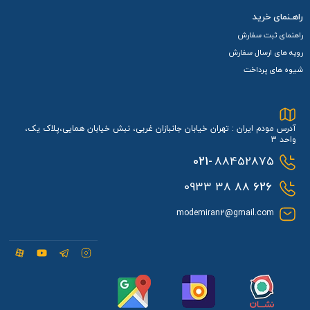
راهـنمای خرید
راهنمای ثبت سفارش
رویه های ارسال سفارش
شیوه های پرداخت
آدرس مودم ایران : تهران خیابان جانبازان غربی، نبش خیابان همایی،پلاک یک،
واحد 3
021-
88452875
88 38 0933
626
modemiran2@gmail.com