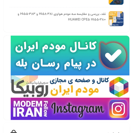
نقد، بررسی و مقایسه سه مودم هواوی H158-381 و H155-383 و
HUAWEI CPE5 H155-380