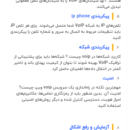
هستند. آنها
سیگنال
‌های VoIP را به
سیگنال
‌های تلفن معمولی
تبدیل می‌کنند.
پیکربندی
ip phone
تلفن‌های IP به شبکه VoIP شما متصل می‌شوند. برای هر تلفن IP،
باید تنظیمات مربوط به اتصال به سرور و شماره تلفن را پیکربندی
کنید.
پیکربندی شبکه
کاربرد شبکه‌ها در
voip
چیست
؟ شبکه‌ها باید برای پشتیبانی از
ترافیک VoIP بهینه شوند تا بتوان از کیفیت پهنای باند و تاخیر
کمتر در انتقال داده‌ها اطمینان حاصل کرد.
امنیت
مهم‌ترین نکته در راه‌اندازی یک
سرويس
voip
ويپ چيست
؟
امنیت آن. بدین منظور باید از رمزنگاری تماس‌ها، مکانیزم‌های
احراز هویت، دسترسی کنترل شده و دیگر روش‌های امنیتی
استفاده کنید.
آزمایش و رفع اشکال