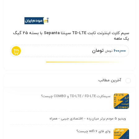
سیم کارت اینترنت ثابت TD-LTE سپنتا Sepanta با بسته 25 گیگ
سیمکارت FD اعتبا
یک ماهه
,000
تومان
600,000
تومان
آخرین مطالب
سیمکارت TD-LTE / FD-LTE و COMBO چیست؟
ویدیو 5 مودم برتر میان رده – اقتصادی جیبی – همراه
وای‌ فای wifi 6 چیست؟