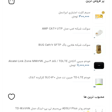
پر فروش ترین
سیم کارت اعتباری ایرانسل
300,000
تومان
سوکت شبکه امپ مدل AMP CAT6 UTP
سوکت شبکه طلایی باگ BUG Cat6/7 SFTP
مودم جیبی آلکاتل 4.5G / TDLTE مدل Alcatel Link Zone MW12VK
11,000,000
تومان
مودم TD-LTE مبین نت مدل SLC-130 کارکرده آنلاک
محبوب ترین ها
مودم روتر ADSL2 Plus بی‌سیم تی پی-لینک مدل TD-W8961N