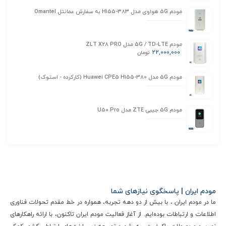
مودم 5G هواوی مدل H155-383 به سفارش عمانتل Omantel
مودم 5G / TD-LTE مدل ZLT X28 PRO
22,000,000
تومان
مودم 5G مدل Huawei CPE5 H155-380 (کارکرده - استوک)
مودم 5G جیبی ZTE مدل U50 Pro
مودم ایران | پاسخگوی نیازهای شما
ما در مودم ایران ، با بیش از دو دهه تجربه، همواره در خط مقدم تحولات فناوری
اطلاعات و ارتباطات بوده‌ایم. از آغاز فعالیت مودم ایران تاکنون، با ارائه راهکارهای