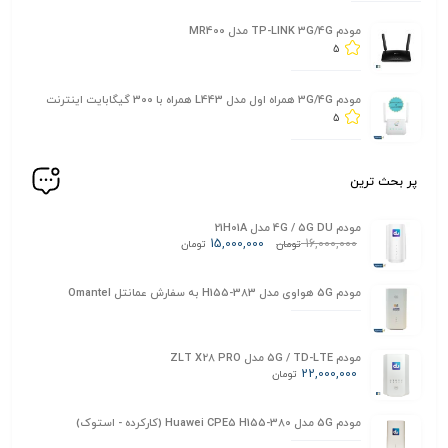
مودم TP-LINK 3G/4G مدل MR400
5
مودم 3G/4G همراه اول مدل L443 همراه با 300 گیگابایت اینترنت
5
پر بحث ترین
مودم 4G / 5G DU مدل 21H01A
15,000,000
16,000,000
تومان
تومان
مودم 5G هواوی مدل H155-383 به سفارش عمانتل Omantel
مودم 5G / TD-LTE مدل ZLT X28 PRO
22,000,000
تومان
مودم 5G مدل Huawei CPE5 H155-380 (کارکرده - استوک)