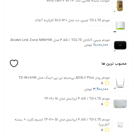
سوکت شبکه طلایی باگ BUG Cat6/7 SFTP
مودم TD-LTE مبین نت مدل SLC-130 کارکرده آنلاک
مودم جیبی آلکاتل 4.5G / TDLTE مدل Alcatel Link Zone MW12VK
11,000,000
تومان
محبوب ترین ها
مودم روتر ADSL2 Plus بی‌سیم تی پی-لینک مدل TD-W8961N
5
3,900,000
تومان
مودم 4.5G / TD-LTE ایرانسل مدل TF-i60 S1
5
مودم 4.5G / TD-LTE ایرانسل مدل TF-i60 G1 (سیم کارت + بسته
آغازین)
5