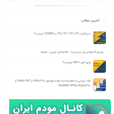
آخرین مطالب
سیمکارت TD-LTE / FD-LTE و COMBO چیست؟
ویدیو 5 مودم برتر میان رده – اقتصادی جیبی – همراه
وای‌ فای wifi 6 چیست؟
نقد، بررسی و مقایسه سه مودم هواوی H158-381 و H155-383 و
HUAWEI CPE5 H155-380