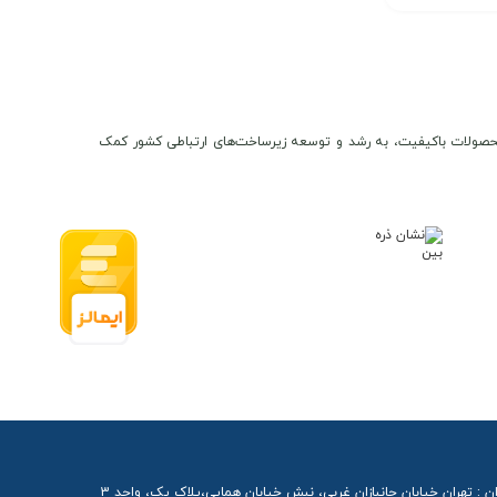
ن و محصولات باکیفیت، به رشد و توسعه زیرساخت‌های ارتباطی کشور کمک
ن : تهران خیابان جانبازان غربی، نبش خیابان همایی،پلاک یک، واحد 3