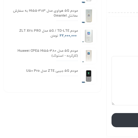
مودم 5G هواوی مدل H155-383 به سفارش
عمانتل Omantel
مودم 5G / TD-LTE مدل ZLT X28 PRO
22,000,000
تومان
مودم 5G مدل Huawei CPE5 H155-380
(کارکرده - استوک)
مودم 5G جیبی ZTE مدل U50 Pro