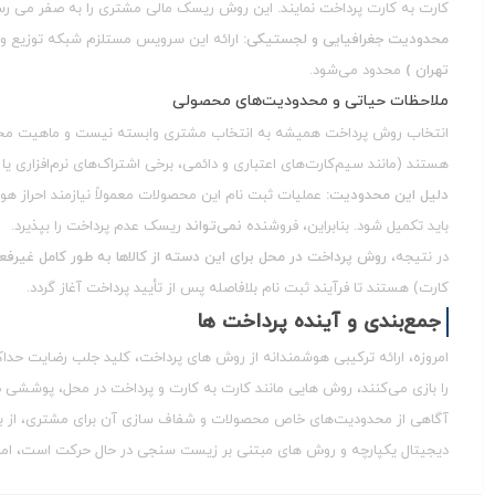
کارت‌ به کارت پرداخت نمایند. این روش ریسک مالی مشتری را به صفر می‌ رساند
محدودیت جغرافیایی و لجستیکی:
ارائه این سرویس مستلزم شبکه توزیع و ت
تهران )
محدود می‌شود.
ملاحظات حیاتی و محدودیت‌های محصولی
انتخاب روش پرداخت همیشه به انتخاب مشتری وابسته نیست و ماهیت محصو
هستند (مانند سیم‌کارت‌های اعتباری و دائمی، برخی اشتراک‌های نرم‌افزاری 
دلیل این محدودیت:
عملیات ثبت‌ نام این محصولات معمولاً نیازمند احراز هوی
باید تکمیل شود. بنابراین، فروشنده
نمی‌تواند
ریسک عدم پرداخت را بپذیرد.
در نتیجه،
روش پرداخت در محل برای این دسته از کالاها به طور کامل غیرفع
کارت) هستند تا فرآیند ثبت‌ نام بلافاصله پس از تأیید پرداخت آغاز گردد.
جمع‌بندی و آینده پرداخت‌ ها
امروزه، ارائه ترکیبی هوشمندانه از روش‌ های پرداخت، کلید جلب رضایت حدا
را بازی می‌کنند، روش‌ هایی مانند کارت به کارت و پرداخت در محل، پوششی ض
آگاهی از محدودیت‌های خاص محصولات و شفاف‌ سازی آن برای مشتری، از بروز
دیجیتال یکپارچه و روش‌ های مبتنی بر زیست‌ سنجی در حال حرکت است، ام