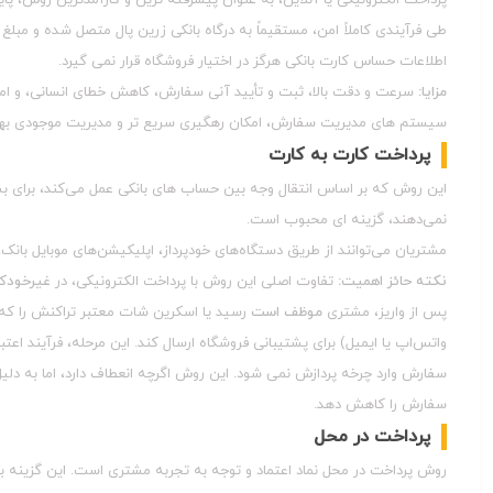
طی فرآیندی کاملاً امن، مستقیماً به درگاه بانکی زرین پال متصل شده و مبلغ 
اطلاعات حساس کارت بانکی هرگز در اختیار فروشگاه قرار نمی‌ گیرد.
مزایا:
سرعت و دقت بالا، ثبت و تأیید آنی سفارش، کاهش خطای انسانی، و ام
سیستم‌ های مدیریت سفارش، امکان رهگیری سریع‌ تر و مدیریت موجودی بهینه‌
پرداخت کارت به کارت
این روش که بر اساس انتقال وجه بین حساب‌ های بانکی عمل می‌کند، برای بسی
نمی‌دهند، گزینه‌ ای محبوب است.
مشتریان می‌توانند از طریق دستگاه‌های خودپرداز، اپلیکیشن‌های موبایل بانک،
نکته حائز اهمیت:
تفاوت اصلی این روش با پرداخت الکترونیکی، در
غیرخودکا
پس از واریز، مشتری
موظف است
رسید یا اسکرین‌ شات معتبر تراکنش را ک
واتس‌اپ یا ایمیل) برای پشتیبانی فروشگاه ارسال کند. این مرحله، فرآیند اع
سفارش وارد چرخه پردازش نمی‌ شود. این روش اگرچه انعطاف دارد، اما به د
سفارش را کاهش دهد.
پرداخت در محل
روش پرداخت در محل نماد اعتماد و توجه به تجربه مشتری است. این گزینه به خ