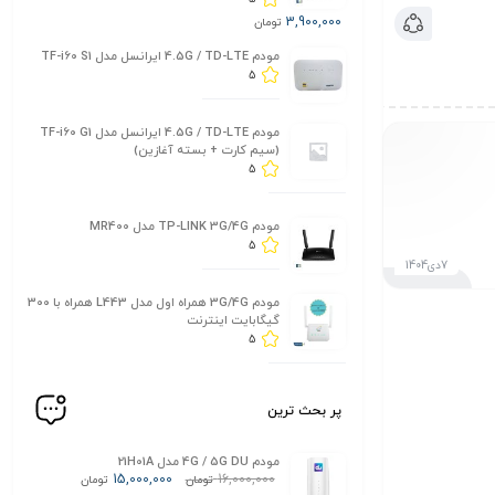
3,900,000
تومان
مودم 4.5G / TD-LTE ایرانسل مدل TF-i60 S1
5
مودم 4.5G / TD-LTE ایرانسل مدل TF-i60 G1
(سیم کارت + بسته آغازین)
5
مودم TP-LINK 3G/4G مدل MR400
5
7دی1404
مودم 3G/4G همراه اول مدل L443 همراه با 300
گیگابایت اینترنت
5
پر بحث ترین
مودم 4G / 5G DU مدل 21H01A
15,000,000
16,000,000
تومان
تومان