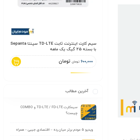
مودم روتر بی سیم ADSL/VDSL دی-لینک | D-
سیم کارت اینترنت ثابت TD-LTE سپنتا Sepanta
کابل شبکه
با بسته 25 گیگ یک ماهه
,000
تومان
600,000
تومان
آخرین مطالب
سیمکارت TD-LTE / FD-LTE و COMBO
چیست؟
ویدیو 5 مودم برتر میان رده – اقتصادی جیبی – همراه
ه نهایی و