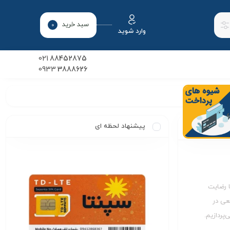
سبد خرید
0
وارد شوید
021
88452875
0933
3888626
پیشنهاد لحظه ای
ا رضایت
عی در
پردازیم.