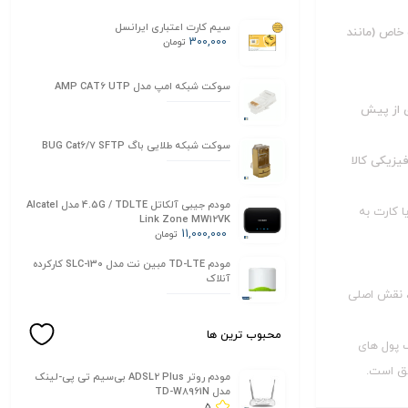
سیم کارت اعتباری ایرانسل
خاص (مانند
300,000
تومان
سوکت شبکه امپ مدل AMP CAT6 UTP
زی از پیش
سوکت شبکه طلایی باگ BUG Cat6/7 SFTP
فیزیکی کالا
مودم جیبی آلکاتل 4.5G / TDLTE مدل Alcatel
ا کارت به
Link Zone MW12VK
11,000,000
تومان
مودم TD-LTE مبین نت مدل SLC-130 کارکرده
آنلاک
ت، نقش اصلی
محبوب ترین ها
 پول‌ های
فق است.
مودم روتر ADSL2 Plus بی‌سیم تی پی-لینک
مدل TD-W8961N
5