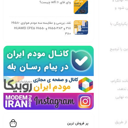
وای‌ فای wifi 6 چیست؟
ی‌ شود و
نقد، بررسی و مقایسه سه مودم هواوی H158-
کپارچگی با
381 و H155-383 و HUAWEI CPE5 H155-
380
ن را ترجیح
ند تلگرام،
 ندهد،
ت نهایی
 از طریق
پر فروش ترین