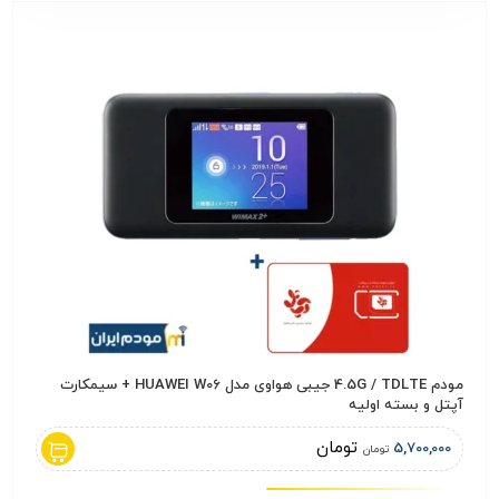
مودم 4.5G / TDLTE جیبی هواوی مدل HUAWEI W06 + سیمکارت
روتر ب
آپتل و بسته اولیه
,000
تومان
5,700,000
تومان