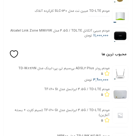
مودم TD-LTE مبین نت مدل SLC-130 کارکرده آنلاک
مودم جیبی آلکاتل 4.5G / TDLTE مدل Alcatel Link Zone MW12VK
11,000,000
تومان
محبوب ترین ها
مودم روتر ADSL2 Plus بی‌سیم تی پی-لینک مدل TD-W8961N
5
3,900,000
تومان
مودم 4.5G / TD-LTE ایرانسل مدل TF-i60 S1
5
مودم 4.5G / TD-LTE ایرانسل مدل TF-i60 G1 (سیم کارت + بسته
آغازین)
5