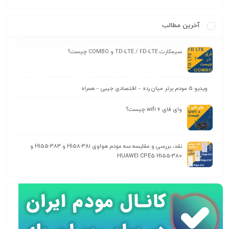
آخرین مطالب
سیمکارت TD-LTE / FD-LTE و COMBO چیست؟
ویدیو 5 مودم برتر میان رده – اقتصادی جیبی – همراه
وای‌ فای wifi 6 چیست؟
نقد، بررسی و مقایسه سه مودم هواوی H158-381 و H155-383 و
HUAWEI CPE5 H155-380