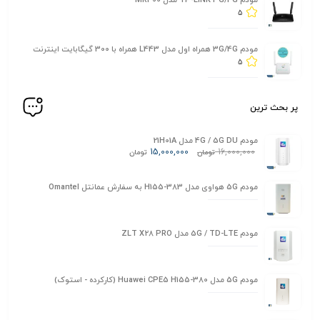
مودم TP-LINK 3G/4G مدل MR400
5
مودم 3G/4G همراه اول مدل L443 همراه با 300 گیگابایت اینترنت
5
پر بحث ترین
مودم 4G / 5G DU مدل 21H01A
15,000,000
16,000,000
تومان
تومان
مودم 5G هواوی مدل H155-383 به سفارش عمانتل Omantel
مودم 5G / TD-LTE مدل ZLT X28 PRO
مودم 5G مدل Huawei CPE5 H155-380 (کارکرده - استوک)