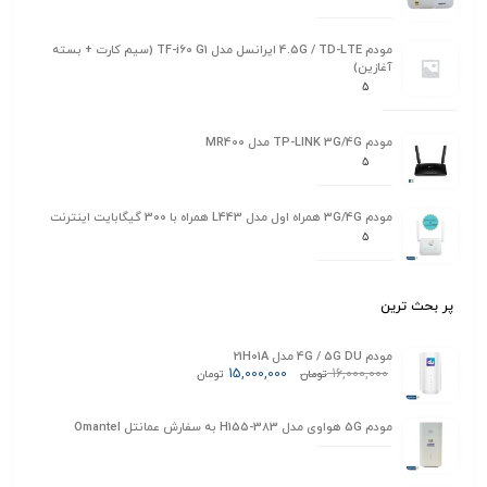
مودم 4.5G / TD-LTE ایرانسل مدل TF-i60 G1 (سیم کارت + بسته
آغازین)
5
مودم TP-LINK 3G/4G مدل MR400
5
مودم 3G/4G همراه اول مدل L443 همراه با 300 گیگابایت اینترنت
5
پر بحث ترین
مودم 4G / 5G DU مدل 21H01A
15,000,000
16,000,000
تومان
تومان
مودم 5G هواوی مدل H155-383 به سفارش عمانتل Omantel