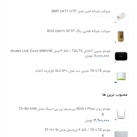
سوکت شبکه امپ مدل AMP CAT6 UTP
سوکت شبکه طلایی باگ BUG Cat6/7 SFTP
مودم جیبی آلکاتل 4.5G / TDLTE مدل Alcatel Link Zone MW12VK
11,000,000
تومان
مودم TD-LTE مبین نت مدل SLC-130 کارکرده آنلاک
محبوب ترین ها
مودم روتر ADSL2 Plus بی‌سیم تی پی-لینک مدل TD-W8961N
5
3,900,000
تومان
مودم 4.5G / TD-LTE ایرانسل مدل TF-i60 S1
5