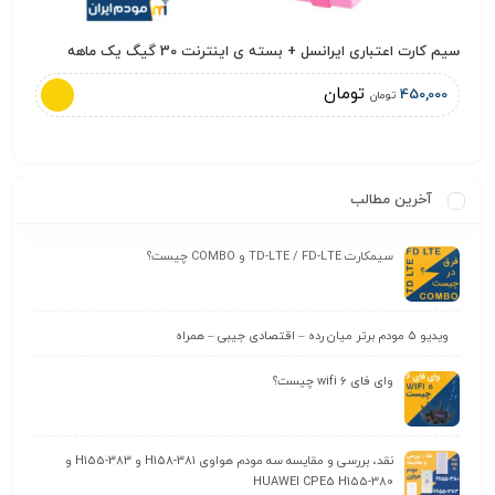
سیم کارت اعتباری ایرانسل + بسته ی اینترنت 30 گیگ یک ماهه
مودم 4G هواوی HUAWEI مدل B315 + سیمکارت شات
تومان
,000
450,000
تومان
آخرین مطالب
سیمکارت TD-LTE / FD-LTE و COMBO چیست؟
ویدیو 5 مودم برتر میان رده – اقتصادی جیبی – همراه
وای‌ فای wifi 6 چیست؟
نقد، بررسی و مقایسه سه مودم هواوی H158-381 و H155-383 و
HUAWEI CPE5 H155-380