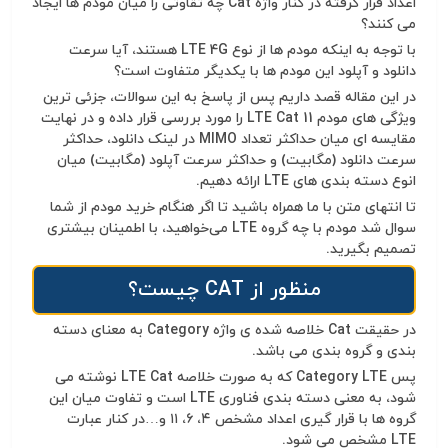
اعداد قرار گرفته در کنار واژه
Cat چه تقاوتی را میان مودم ها ایجاد
می کنند؟
با توجه به اینکه
مودم ها از نوع LTE 4G هستند، آیا سرعت
دانلود و آپلود این مودم ها با یکدیگر متفاوت است؟
در این مقاله قصد داریم پس از پاسخ به این سوالات، جزئی ترین
ویژگی های
مودم LTE Cat 11 را مورد بررسی قرار داده و در نهایت
مقایسه ای میان حداکثر تعداد MIMO در لینک دانلود، حداکثر
سرعت دانلود (مگابیت) و حداکثر سرعت آپلود (مگابیت) میان
انوع دسته بندی های LTE ارائه دهیم.
تا انتهای متن با ما همراه باشید تا اگر هنگام خرید
مودم از شما
سوال شد مودم با چه گروه LTE می‌خواهید، با اطمینان بیشتری
تصمیم بگیرید.
منظور از
CAT چیست؟
در حقیقت
Cat خلاصه شده ی واژه Category به معنای دسته
بندی و گروه بندی می باشد.
پس
Category LTE که به صورت خلاصه LTE Cat نوشته می
شود، به معنی دسته بندی فناوری LTE است و تفاوت میان این
گروه ها با قرار گیری اعداد مشخص
۴
،
۶
،
۱۱
و…در کنار عبارت
LTE مشخص می شود.