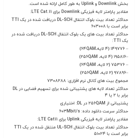
بخش Downlink و Uplink به طور کامل ارائه شده است.
مقادیر پارامتر لایه فیزیکی
Downlink برای LTE Cat.11:
حداکثر تعداد بیت بلوک انتقال
DL-SCH دریافت شده در یک TTI
برابر است با
۶۰۳۰۰۸
حداکثر تعداد بیت های یک بلوک انتقال
DL-SCH دریافت شده در
یک TTI:
–
۱۴۹۷۷۶
(
۴
لایه،
QAM)
۶۴
–
۱۹۵۸۱۶
(
۴
لایه،
QAM)
۲۵۶
–
۷۵۳۷۶
(
۲
لایه،
QAM)
۶۴
–
۹۷۸۹۶
(
۲
لایه،
QAM)
۲۵۶
مجموع بیت های کانال نرم افزاری:
۷۳۰۸۲۸۸
حداکثر تعداد لایه های پشتیبانی شده برای تسهیم فضایی در
DL
برابر با
۲
یا
۴
پشتیبانی از
QAM در DL: اختیاری
۲۵۶
حداکثر سرعت دانلود داده:
Mbit/s
۶۰۳
مقادیر پارامتر لایه فیزیکی
Uplink برای LTE Cat11:
حداکثر تعداد بیت بلوک انتقال
UL-SCH منتقل شده در یک TTI
برابر است با
۵۱۰۲۴