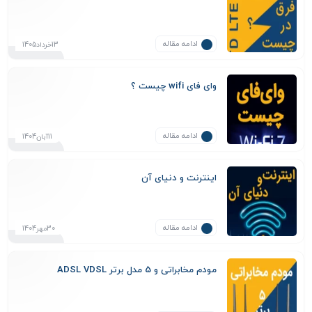
ادامه مقاله
13خرداد1405
وای فای wifi چیست ؟
ادامه مقاله
11آبان1404
اینترنت و دنیای آن
ادامه مقاله
30مهر1404
مودم مخابراتی و 5 مدل برتر ADSL VDSL