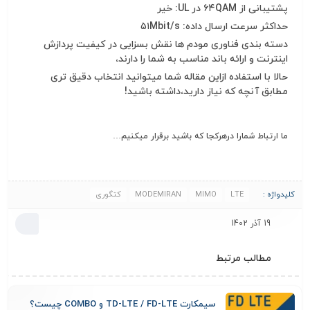
پشتیبانی از
QAM در UL: خیر
۶۴
حداکثر سرعت ارسال داده:
Mbit/s
۵۱
دسته بندی فناوری مودم ها نقش بسزایی در کیفیت پردازش
اینترنت و ارائه باند مناسب به شما را دارند،
حالا با استفاده ازاین مقاله شما میتوانید انتخاب دقیق تری
مطابق آنچه که نیاز دارید،داشته باشید
!
ما ارتباط شمارا درهرکجا که باشید برقرار میکنیم…
کلیدواژه :
LTE
MIMO
MODEMIRAN
کتگوری
19 آذر 1402
مطالب مرتبط
سیمکارت TD-LTE / FD-LTE و COMBO چیست؟