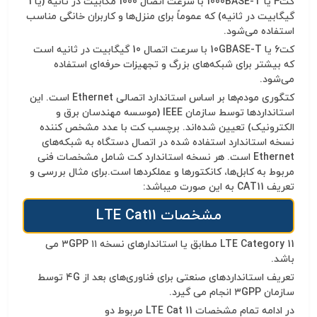
کت4 یا 1000
BASE-T با سرعت اتصال 1000 مگابیت در ثانیه (یا 1
گیگابیت در ثانیه) که عموماً برای منزل‌ها و کاربران خانگی مناسب
استفاده می‌شود.
کت6 یا 10
GBASE-T با سرعت اتصال 10 گیگابیت در ثانیه است
که بیشتر برای شبکه‌های بزرگ و تجهیزات حرفه‌ای استفاده
می‌شود.
کتگوری مودم‌ها بر اساس استاندارد اتصالی
Ethernet است. این
استانداردها توسط سازمان IEEE (موسسه مهندسان برق و
الکترونیک) تعیین شده‌اند. برچسب کت با عدد مشخص کننده
نسخه استاندارد استفاده شده در اتصال دستگاه به شبکه‌های
Ethernet است. هر نسخه استاندارد کت شامل مشخصات فنی
مربوط به کابل‌ها، کانکتورها و عملکردها است.برای مثال بررسی و
تعریف CAT11 به این صورت میباشد:
مشخصات
LTE Cat11
LTE Category 11 مطابق یا استاندارهای نسخه
۱۱
۳
GPP می
باشد.
تعریف استانداردهای صنعتی برای فناوری‌های بعد از
۴
G توسط
سازمان
GPP انجام می گیرد.
۳
در ادامه تمام مشخصات
LTE Cat 11 مربوط دو