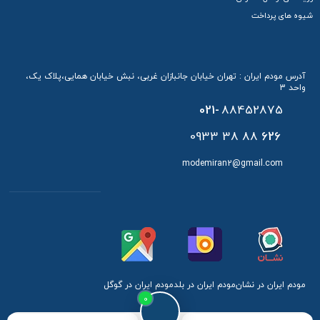
شیوه های پرداخت
آدرس مودم ایران : تهران خیابان جانبازان غربی، نبش خیابان همایی،پلاک یک،
واحد 3
021-
88452875
88 38 0933
626
modemiran2@gmail.com
مودم ایران در نشان
مودم ایران در بلد
مودم ایران در گوگل
0