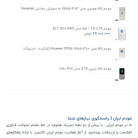
مودم 5G هواوی مدل H155-383 به سفارش عمانتل Omantel
مودم 5G / TD-LTE مدل ZLT X28 PRO
22,000,000
تومان
مودم 5G مدل Huawei CPE5 H155-380 (کارکرده - استوک)
مودم 5G جیبی ZTE مدل U50 Pro
مودم ایران | پاسخگوی نیازهای شما
ما در مودم ایران ، با بیش از دو دهه تجربه، همواره در خط مقدم تحولات فناوری
اطلاعات و ارتباطات بوده‌ایم. از آغاز فعالیت مودم ایران تاکنون، با ارائه راهکارهای