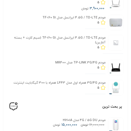
5
3,900,000
تومان
مودم 4.5G / TD-LTE ایرانسل مدل TF-i60 S1
5
مودم 4.5G / TD-LTE ایرانسل مدل TF-i60 G1 (سیم کارت + بسته
آغازین)
5
مودم TP-LINK 3G/4G مدل MR400
5
مودم 3G/4G همراه اول مدل L443 همراه با 300 گیگابایت اینترنت
5
پر بحث ترین
مودم 4G / 5G DU مدل 21H01A
15,000,000
16,000,000
تومان
تومان