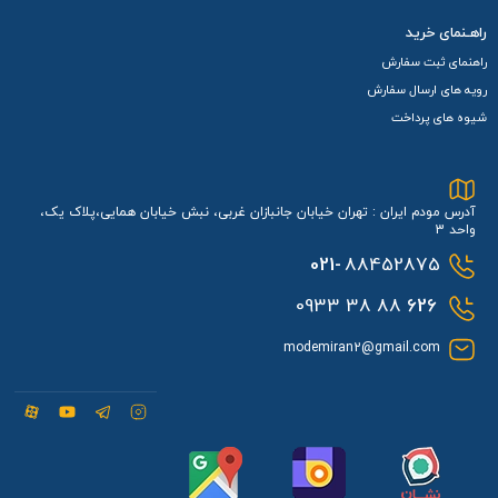
راهـنمای خرید
راهنمای ثبت سفارش
رویه های ارسال سفارش
شیوه های پرداخت
آدرس مودم ایران : تهران خیابان جانبازان غربی، نبش خیابان همایی،پلاک یک،
واحد 3
021-
88452875
88 38 0933
626
modemiran2@gmail.com