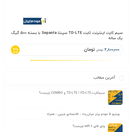
سیم کارت اینترنت ثابت TD-LTE سپنتا Sepanta با بسته 500 گیگ
مودم 5G مدل ZLT X28 PRO (کارکرده – استوک
یک ساله
,000
تومان
2,800,000
تومان
آخرین مطالب
سیمکارت TD-LTE / FD-LTE و COMBO چیست؟
ویدیو 5 مودم برتر میان رده – اقتصادی جیبی – همراه
وای‌ فای wifi 6 چیست؟