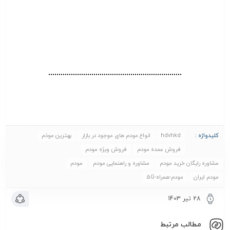
کلیدواژه :
hdvhkd
انواع مودم های موجود در بازار
بهترین موذم
فروش عمده مودم
فروش ویژه مودم
مشاوره رایگان خرید مودم
مشاوره و راهنمایی مودم
مودم
مودم ایران
مودم-همراه-5G
28 تیر 1403
مطالب مرتبط