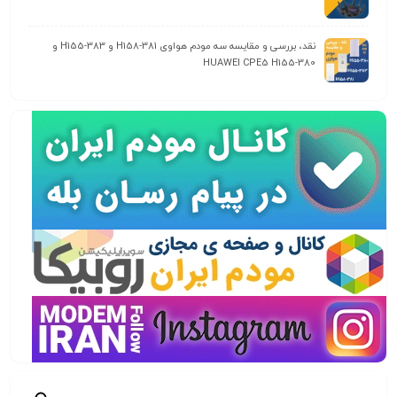
نقد، بررسی و مقایسه سه مودم هواوی H158-381 و H155-383 و
HUAWEI CPE5 H155-380