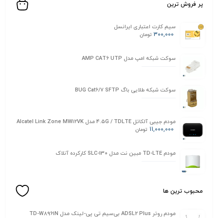
پر فروش ترین
سیم کارت اعتباری ایرانسل
300,000
تومان
سوکت شبکه امپ مدل AMP CAT6 UTP
سوکت شبکه طلایی باگ BUG Cat6/7 SFTP
مودم جیبی آلکاتل 4.5G / TDLTE مدل Alcatel Link Zone MW12VK
11,000,000
تومان
مودم TD-LTE مبین نت مدل SLC-130 کارکرده آنلاک
محبوب ترین ها
مودم روتر ADSL2 Plus بی‌سیم تی پی-لینک مدل TD-W8961N