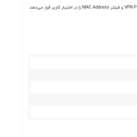
رابط کاربری مودم از طریق پنل وبی با آدرس 192.168.1.1 قابل دسترسی است و امکانات نرم‌افزاری متنوعی مانند VPN Pass-through، DMZ، Port Forwarding و فیلتر MAC Address را در اختیار کاربر قرار می‌دهد.