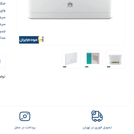
امکا
وای فای
سرعت د
سرعت آ
چیپست n
حداکثر32 کا
توض
تحویل فوری در تهران
پرداخت در محل