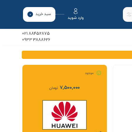
سبد خرید
0
وارد شوید
021
88452875
0933
3888626
موجود
7,500,000
تومان