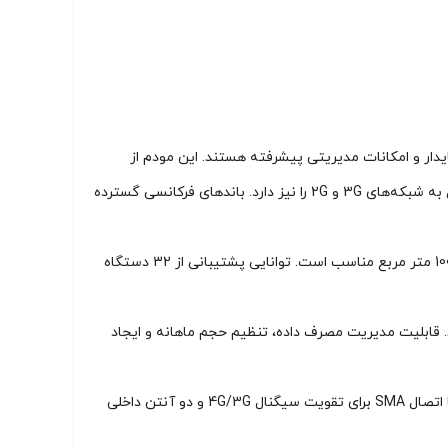
پایدار و امکانات مدیریتی پیشرفته هستند. این مودم از
فناوری‌های ارتباطی متنوعی پشتیبانی می‌کند، از جمله 4G LTE با سرعت دانلود تا 150 مگابیت بر ثانیه و آپلود تا 50 مگابیت، همچنین قابلیت اتصال به شبکه‌های 3G و 2G را نیز دارد. باندهای فرکانسی گسترده
از نظر وای‌فای، مودم از استاندارد 802.11b/g/n در فرکانس 2.4 گیگاهرتز پشتیبانی می‌کند و برای پوشش‌دهی در محیط‌های مسکونی کوچک تا حدود 100 متر مربع مناسب است. توانایی پشتیبانی از 32 دستگاه
 مانند WPA2-PSK، WPA-PSK و WEP مجهز است و با فایروال داخلی، از حملات DDoS جلوگیری می‌کند. قابلیت مدیریت مصرف داده، تنظیم حجم ماهانه و ایجاد
منبع تغذیه دستگاه از طریق آداپتور DC 12V/1A تأمین می‌شود و مصرف انرژی آن در حالت معمولی حدود 6 وات است. امکان نصب دو آنتن خارجی با اتصال SMA برای تقویت سیگنال 4G/3G و دو آنتن داخلی