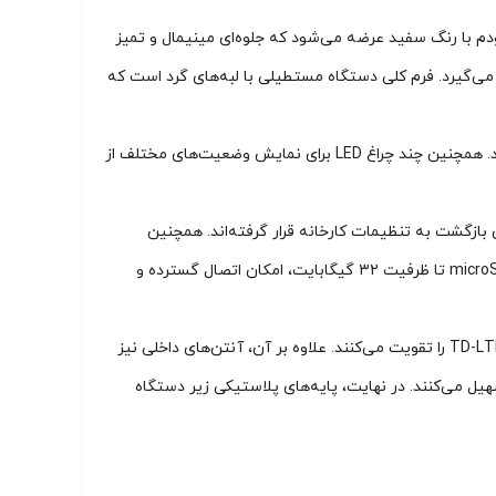
می‌شود. این مودم با رنگ سفید عرضه می‌شود که جلوه‌ای مینیمال و تمیز
مل بوده و به راحتی روی میز یا قفسه قرار می‌گیرد. فرم کلی دستگاه مستطیلی با لبه‌های گرد است که
در بخش جلویی مودم، نمایشگر تک‌رنگی قرار دارد که اطلاعات پایه‌ای مانند قدرت سیگنال، وضعیت اتصال اینترنت، وای‌فای و پیام‌ها را نمایش می‌دهد. همچنین چند چراغ LED برای نمایش وضعیت‌های مختلف از
ل سریع بدون نیاز به رمز عبور، و ریست برای بازگشت به تنظیمات کارخانه قرار گرفته‌اند. همچنین
پورت‌های ارتباطی شامل دو پورت LAN با سرعت 10/100 Mbps، یک پورت تلفن RJ11، ورودی منبع تغذیه DC، اسلات سیم‌کارت نانو و اسلات حافظه microSD تا ظرفیت ۳۲ گیگابایت، امکان اتصال گسترده و
برای بهبود عملکرد ارتباطی، مودم HUAWEI B315S-22 به امکان نصب دو آنتن خارجی قابل جدا شدن مجهز شده که دریافت سیگنال‌های TD-LTE / 4G / 3G را تقویت می‌کنند. علاوه بر آن، آنتن‌های داخلی نیز
هیل می‌کنند. در نهایت، پایه‌های پلاستیکی زیر دستگاه