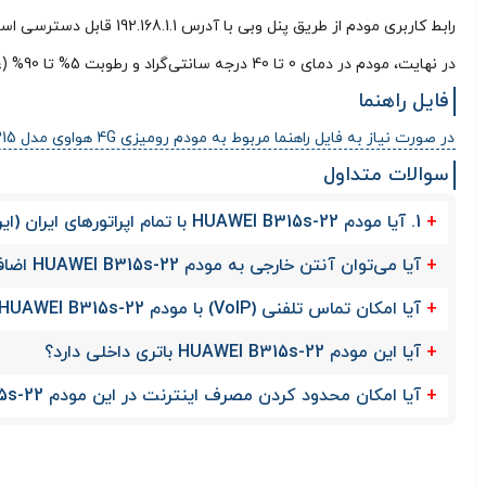
در نهایت، مودم در دمای 0 تا 40 درجه سانتی‌گراد و رطوبت 5% تا 90% (غیر متراکم) عملکرد پایداری دارد.
فایل راهنما
در صورت نیاز به فایل راهنما مربوط به مودم رومیزی 4G هواوی مدل HUAWEI B315 کلیک کنید
سوالات متداول
1. آیا مودم HUAWEI B315s-22 با تمام اپراتورهای ایران (ایرانسل، همراه اول، رایتل) سازگار است؟
آیا می‌توان آنتن خارجی به مودم HUAWEI B315s-22 اضافه کرد؟
آیا امکان تماس تلفنی (VoIP) با مودم HUAWEI B315s-22 وجود دارد؟
آیا این مودم HUAWEI B315s-22 باتری داخلی دارد؟
آیا امکان محدود کردن مصرف اینترنت در این مودم HUAWEI B315s-22 وجود دارد؟