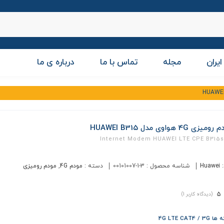
ایران
مجله
تماس با ما
درباره ی ما
یزی 4G هواوی مدل HUAWEI B315
Internet Modem HUAWEI LTE CPE B315s
:
Huawei
شناسه محصول :
00101007-1-3
دسته :
مودم 4G
,
مودم رومیزی
5
(دیدگاه کاربر
1
)
4G LTE CAT4 / 