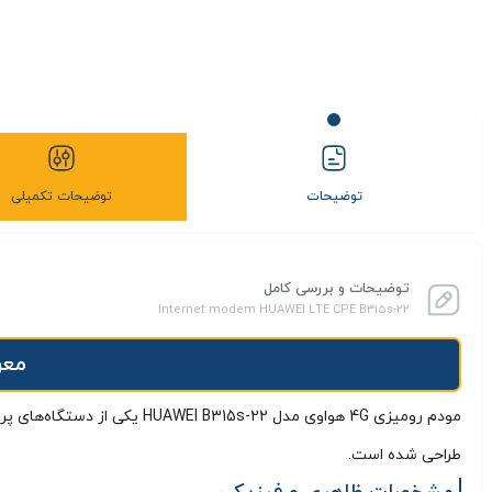
توضیحات
توضیحات تکمیلی
توضیحات و بررسی کامل
Internet modem HUAWEI LTE CPE B315s-22
معرفی 
مودم رومیزی 4G هواوی مدل HUAWEI B315s-22 یکی از دستگاه‌های پرطرفدار شرکت هواوی در حوزه مودم‌های
طراحی شده است.