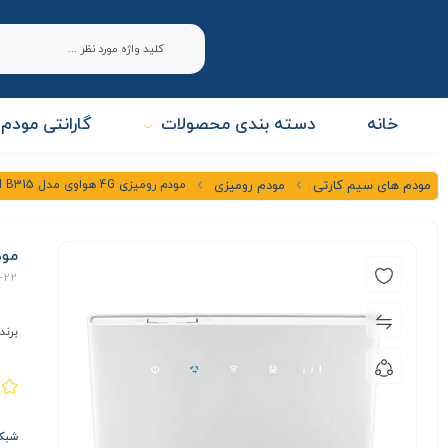
خانه
دسته بندی محصولات
گارانتی مودم 
مودم رومیزی 4G هواوی مدل HUAWEI B315
مودم های سیم کارتی
مودم رومیزی
مودم روم
-22
برند
شبکه ها 3G