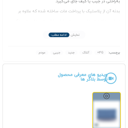
به‌راحتی در جیب یا کیف جای می‌گیرد.
بدنه آن از پلاستیک با پرداخت مات ساخته شده که علاوه بر
زیبایی، مقاومت مناسبی در برابر خط و خش‌های جزئی دارد. رنگ
رایج این مودم مشکی است، هرچند در برخی نسخه‌ها ممکن است
نمایش
ادامه مطلب
رنگ‌های دیگری نیز عرضه شود.
در بخش نمایشگر، یک صفحه‌نمایش رنگی TFT به اندازه ۲.۴ اینچ
برچسب:
4G+
آنلاک
جدید
جیبی
مودم
تعبیه شده که اطلاعات مهمی مانند سطح سیگنال، وضعیت باتری،
تعداد دستگاه‌های متصل و نوع شبکه (4G، 4.5G، Wi-Fi) را نمایش
ویدیو های معرفی محصول
توسط بلاگر ها
می‌دهد.
دکمه‌های پاور و ریست روی بدنه قرار دارند و
پورت USB Type-C
برای شارژ و اتصال به کامپیوتر در نظر گرفته شده است. سیم‌کارت
نانو نیز از طریق درپوش جداشونده در کنار دستگاه قابل نصب
است.