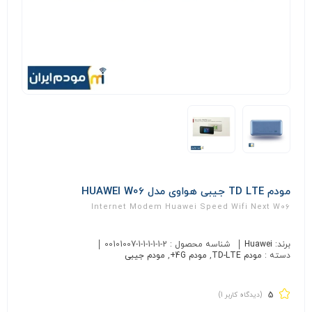
مودم TD LTE جیبی هواوی مدل HUAWEI W06
Internet Modem Huawei Speed Wifi Next W06
برند:
Huawei
شناسه محصول :
00101007-1-1-1-1-1-2
دسته :
مودم TD-LTE
,
مودم 4G+
,
مودم جیبی
5
(دیدگاه کاربر
1
)