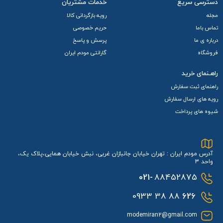
دسترسی سریع
خدمات مشتریان
باتری 3000 میلی‌آمپر ساعتی است و شارژ دستگاه از طریق پورت
مجله
رویه بازگردانی کالا
USB Type-C انجام می‌شود و از فناوری شارژ سریع نیز پشتیبانی
تماس باما
حریم خصوصی
درباره ی ما
پرسش و پاسخ
می‌کند، که زمان شارژ را به حداقل می‌رساند و بهره‌وری را افزایش
فروشگاه
گارانتی مودم ایران
می‌دهد.
راهـنمای خرید
دیتا شیت یا فایل راهنما
راهنمای ثبت سفارش
جهت مشاهده فایل راهنما کلیک کنید
رویه های ارسال سفارش
شیوه های پرداخت
آدرس مودم ایران : تهران خیابان جانبازان غربی، نبش خیابان همایی،پلاک یک،
واحد 3
021-
88452875
88 38 0933
626
modemiran2@gmail.com