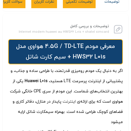
توضیحات
توضیحات تکمیلی
نظرات کاربران
سوالات کاربران
توضیحات و بررسی کامل
Internet modem huawei au HWS32 L01s + shatel simcard
معرفی مودم 4.5G / TD-LTE هواوی مدل
HWS32 L01s + سیم کارت شاتل
اگر به دنبال یک مودم رومیزی قدرتمند، با طراحی ساده و جذاب، و
پشتیبانی از اینترنت پرسرعت LTE هستید،
Huawei L01s
یکی از
بهترین انتخاب‌های شماست. این مودم از سری CPE خانگی شرکت
هواوی است که برای ارائه‌ی
اینترنت
پایدار در منازل، دفاتر کاری و
فضاهای کوچک طراحی شده است. بهمراه سیمکارت شاتل ارایه
میشود