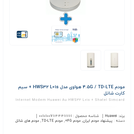
مودم 4.5G / TD-LTE هواوی مدل HWS32 L01s + سیم
کارت شاتل
Internet Modem Huawei Au HWS32 L01s + Shatel Simcard
برند:
Huawei
شناسه محصول :
00101007-1-2-2-2-1-1-1-1
دسته :
پیشنهاد مودم ایران
,
مودم 4G+
,
مودم TD-LTE
,
مودم های شاتل