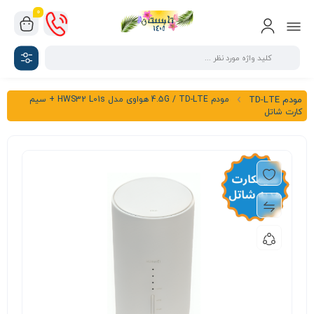
0
مودم 4.5G / TD-LTE هواوی مدل HWS32 L01s + سیم
مودم TD-LTE
کارت شاتل