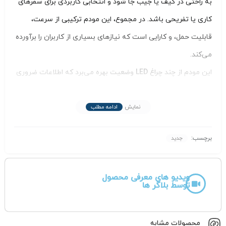
به‌ راحتی در کیف یا جیب جا شود و انتخابی کاربردی برای سفرهای
کاری یا تفریحی باشد. در مجموع، این مودم ترکیبی از سرعت،
قابلیت حمل، و کارایی است که نیازهای بسیاری از کاربران را برآورده
می‌کند.
این مودم از چند
چراغ LED وضعیت
بهره می‌برد که اطلاعات ضروری
را به‌صورت واضح نشان می‌دهند:
چراغ پاور با رنگ سفید یا آبی
/
چراغ فعالیت وای‌فای
نمایش
ادامه مطلب
جنس بدنه از پلاستیک مرغوب
و ساختار یکپارچه دستگاه،
برچسب:
جدید
مقاومت خوبی در برابر ضربات جزئی ایجاد کرده و حس استحکام در
کنار سبکی را ارائه می‌دهد. در این طراحی، جز درپوش سیم‌کارت،
ویدیو های معرفی محصول
هیچ قطعه متحرکی وجود ندارد که باعث افزایش دوام و سادگی
توسط بلاگر ها
استفاده می‌شود. همچنین دارای پورت Micro usb جهت شارژ
باطری و اتصال کابلی به سیستم می باشد
محصولات مشابه