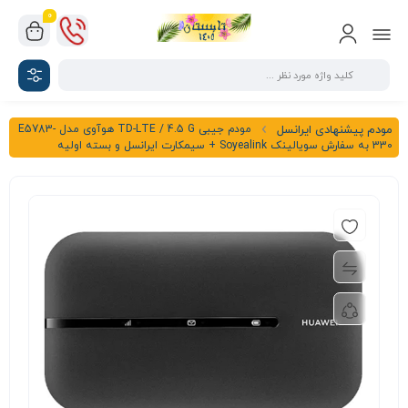
0
مودم جیبی TD-LTE / 4.5 G هوآوی مدل E5783-
مودم پیشنهادی ایرانسل
330 به سفارش سویالینک Soyealink + سیمکارت ایرانسل و بسته اولیه