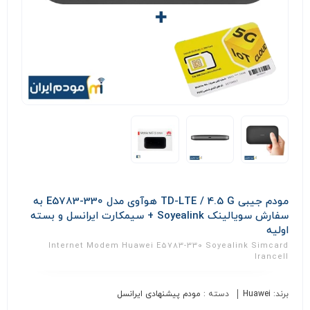
مودم جیبی TD-LTE / 4.5 G هوآوی مدل E5783-330 به
سفارش سویالینک Soyealink + سیمکارت ایرانسل و بسته
اولیه
Internet Modem Huawei E5783-330 Soyealink Simcard
Irancell
برند:
Huawei
دسته :
مودم پیشنهادی ایرانسل