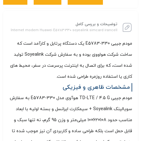
توضیحات و بررسی کامل
Internet modem Huawei E5783-330 soyealink simcard irancell
مودم جیبی E5783-330 یک دستگاه پرتابل و کارآمد است که
ساخت شرکت هواووی بوده و به سفارش شرکت Soyealink تولبد
شده است، که برای اتصال به اینترنت پرسرعت در سفر، محیط‌ های
کاری یا استفاده روزمره طراحی شده است.
مشخصات ظاهری و فیزیکی
مودم جیبی TD-LTE / 4.5 G هوآوی مدل E5783-330 به سفارش
سویالینک Soyealink + سیمکارت ایرانسل و بسته اولیه با ابعاد
مناسب حدود 108×62×10 میلی‌متر و وزن 95 گرم، نه‌ تنها سبک و
قابل حمل است بلکه طراحی ساده و کاربردی آن نیز موجب شده تا