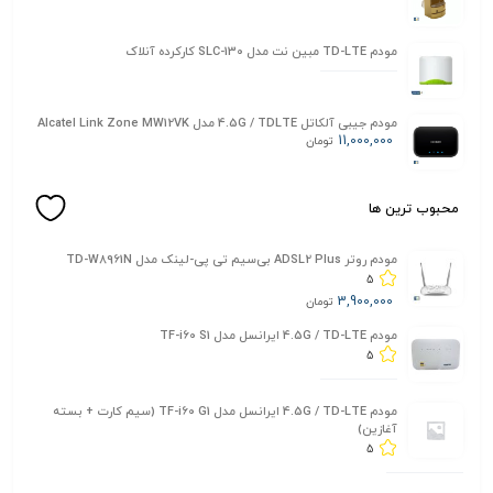
مودم TD-LTE مبین نت مدل SLC-130 کارکرده آنلاک
مودم جیبی آلکاتل 4.5G / TDLTE مدل Alcatel Link Zone MW12VK
11,000,000
تومان
محبوب ترین ها
مودم روتر ADSL2 Plus بی‌سیم تی پی-لینک مدل TD-W8961N
5
3,900,000
تومان
مودم 4.5G / TD-LTE ایرانسل مدل TF-i60 S1
5
مودم 4.5G / TD-LTE ایرانسل مدل TF-i60 G1 (سیم کارت + بسته
آغازین)
5