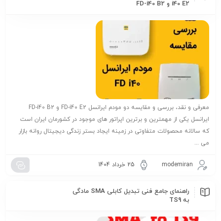
i40 E2 و FD-i40 B2
معرفی و نقد، بررسی و مقایسه دو مودم ایرانسل FD-i40 E2 و FD-i40 B2
ایرانسل یکی از مهمترین و برترین اپراتور های موجود در کشورمان ایران است
که سالانه محصولات متفاوتی در زمینه ایجاد بستر زندگی دیجیتال روانه بازار
می ...
modemiran
25 خرداد 1404
راهنمای جامع فنی تبدیل کابلی SMA مادگی
به TS9