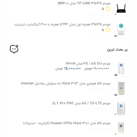
مودم TP-LINK 3G/4G مدل MR400
5
مودم 3G/4G همراه اول مدل L443 همراه با 300 گیگابایت اینترنت
5
پر بحث ترین
مودم 4G / 5G DU مدل 21H01A
15,000,000
16,000,000
تومان
تومان
مودم 5G هواوی مدل H155-383 به سفارش عمانتل Omantel
مودم 5G / TD-LTE مدل ZLT X28 PRO
مودم 5G مدل Huawei CPE5 H155-380 (کارکرده - استوک)