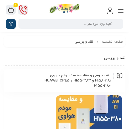
0
صفحه نخست
نقد و بررسی
نقد و بررسی
نقد، بررسی و مقایسه سه مودم هواوی
H158-381 و H155-383 و HUAWEI CPE5
H155-380