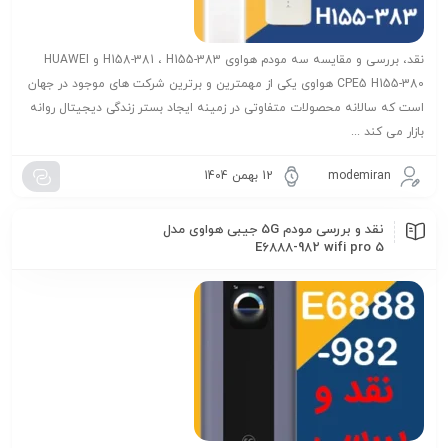
نقد، بررسی و مقایسه سه مودم هواوی H158-381 ، H155-383 و HUAWEI
CPE5 H155-380 هواوی یکی از مهمترین و برترین شرکت های موجود در جهان
است که سالانه محصولات متفاوتی در زمینه ایجاد بستر زندگی دیجیتال روانه
بازار می کند ...
modemiran
12 بهمن 1404
نقد و بررسی مودم 5G جیبی هواوی مدل
E6888-982 wifi pro 5