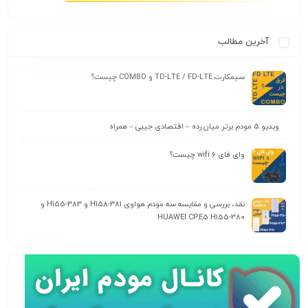
آخرین مطالب
سیمکارت TD-LTE / FD-LTE و COMBO چیست؟
ویدیو 5 مودم برتر میان رده – اقتصادی جیبی – همراه
وای‌ فای wifi 6 چیست؟
نقد، بررسی و مقایسه سه مودم هواوی H158-381 و H155-383 و
HUAWEI CPE5 H155-380