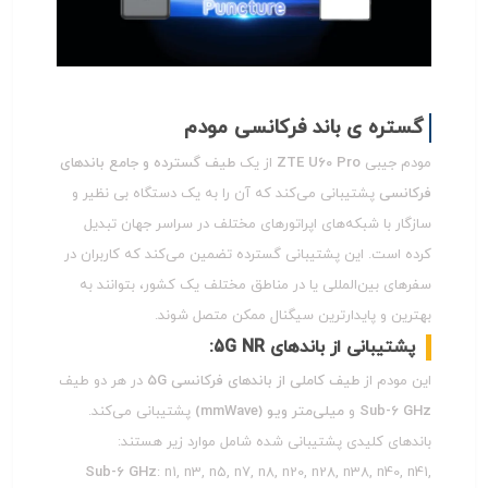
گستره ی باند فرکانسی مودم
مودم جیبی
ZTE U60 Pro
از یک
طیف گسترده و جامع باندهای
فرکانسی
پشتیبانی می‌کند که آن را به یک دستگاه بی نظیر و
سازگار با شبکه‌های اپراتورهای مختلف در سراسر جهان تبدیل
کرده است. این پشتیبانی گسترده تضمین می‌کند که کاربران در
سفرهای بین‌المللی یا در مناطق مختلف یک کشور، بتوانند به
بهترین و پایدارترین سیگنال ممکن متصل شوند.
پشتیبانی از باندهای 5G NR:
این مودم از
طیف کاملی از باندهای فرکانسی 5G
در هر دو طیف
Sub-6 GHz
و
میلی‌متر ویو (mmWave)
پشتیبانی می‌کند.
باندهای کلیدی پشتیبانی شده شامل موارد زیر هستند:
Sub-6 GHz
: n1, n3, n5, n7, n8, n20, n28, n38, n40, n41,