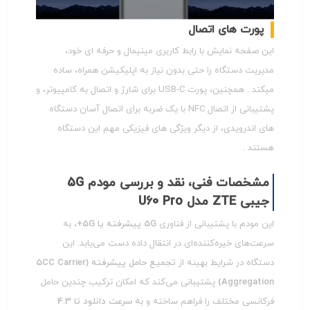
پورت های اتصال
این صفحه نمایش با رابط کاربری مینیمال و حرفه ای خود،
مدیریت دستگاه را حتی بدون نیاز به اپلیکیشن همراه، ساده
میکند . همچنین، پورت USB-C برای شارژ و اتصال به کامپیوتر، و
پشتیبانی از اتصال NFC با یک ضربه برای اتصال آسان دستگاه
های اندرویدی، از دیگر ویژگی های فیزیکی مهم این دستگاه
هستند .
مشخصات فنی، نقد و بررسی مودم 5G
جیبی ZTE مدل U60 Pro
این مودم با پشتیبانی از فناوری
5G پیشرفته یا 5G+
، به
سرعت‌های خیره‌کننده‌ای در انتقال داده دست می‌یابد. این
دستگاه در شرایط بهینه از
تجمیع حامل پیشرفته (5CC Carrier
Aggregation)
پشتیبانی می‌کند که امکان ترکیب چندین حامل
فرکانسی مختلف را فراهم ساخته و به
سرعت دانلود تا 4.3