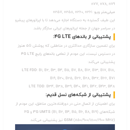
n77, n78, n79
میلی‌متر ویو
: n257, n258, n260, n261
این طیف گسترده به دستگاه اجازه می‌دهد تا با اپراتورهای پیشرو
در سراسر جهان از جمله اپراتورهای ایرانی سازگار باشد.
پشتیبانی از باندهای 4G LTE:
برای تضمین سازگاری حداکثری در مناطقی که پوشش 5G هنوز
در دسترس نیست، این مودم از
تمامی باندهای رایج 4G LTE
پشتیبانی می‌کند:
LTE FDD
: B1, B2, B3, B4, B5, B7, B8, B12, B13, B17, B18,
B19, B20, B25, B26, B28, B32, B66, B71
LTE TDD
: B34, B38, B39, B40, B41, B42, B43, B48
پشتیبانی از شبکه‌های نسل قدیم:
برای اطمینان از اتصال حتی در دورافتاده‌ترین مناطق، این مودم از
شبکه‌های
(B1, B2, B4, B5, B6, B8, B19) و
3G UMTS
2G
(850/900/1800/1900 MHz) نیز پشتیبانی می‌کند.
GSM