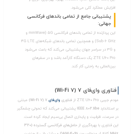
افزایش عملکرد کلی می‌شود.
پشتیبانی جامع از تمامی باندهای فرکانسی
جهانی:
این پردازنده از تمامی باندهای فرکانسی 5G (mmWave و
Sub-6 GHz) و همچنین تمامی باندهای شبکه‌های 4G LTE
و 3G در سراسر جهان پشتیبانی می‌کند که باعث می‌شود
ZTE U60 Pro یک دستگاه کارآمد باشد و در سفرهای
بین‌المللی به راحتی کار کند.
فناوری وای‌فای 7 (Wi-Fi 7)
مودم جیبی ZTE U60 Pro از
فناوری
وای‌فای
7 (Wi-Fi 7)
مبتنی
بر استاندارد
IEEE 802.11be
پشتیبانی می‌کند که تحولی چشمگیر
در سرعت، ظرفیت و پایداری اتصال بی‌سیم ایجاد کرده است.
این فناوری با بهره‌گیری از
حامل‌های فرکانسی گسترده (320
MHz کانال)
، مدولاسیون
4096-QAM
و
پشتیبانی از چندین