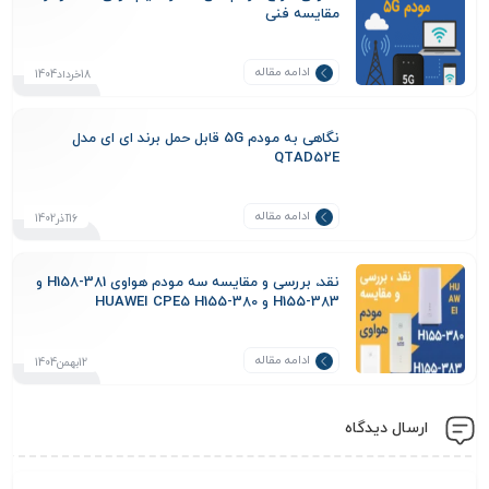
مقایسه فنی
ادامه مقاله
18خرداد1404
نگاهی به مودم 5G قابل حمل برند ای ای مدل
QTAD52E
ادامه مقاله
16آذر1402
نقد، بررسی و مقایسه سه مودم هواوی H158-381 و
H155-383 و HUAWEI CPE5 H155-380
ادامه مقاله
12بهمن1404
ارسال دیدگاه