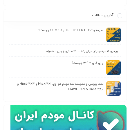
آخرین مطالب
سیمکارت TD-LTE / FD-LTE و COMBO چیست؟
ویدیو 5 مودم برتر میان رده – اقتصادی جیبی – همراه
وای‌ فای wifi 6 چیست؟
نقد، بررسی و مقایسه سه مودم هواوی H158-381 و H155-383 و
HUAWEI CPE5 H155-380