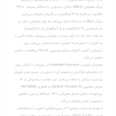
لینک همزمان (MLO)
، امکان دستیابی به
حداکثر سرعت 3600
مگابیت بر ثانیه (3.6 گیگابیت بر ثانیه)
را فراهم می‌آورد.
ویژگی
MLO
به دستگاه اجازه می‌دهد به طور همزمان از هر دو
باند فرکانسی
2.4 گیگاهرتز
و
5 گیگاهرتز
(و 6 گیگاهرتز)
استفاده کند که نه تنها سرعت را افزایش می‌دهد، بلکه
تأخیر
را
به کمتر از 2 میلی‌ثانیه کاهش داده و اتصالی بی‌نظیر برای
بازی‌های آنلاین، کنفرانس‌های ویدیویی 4K/8K و واقعیت مجازی
فراهم می‌کند.
همچنین قابلیت
Preamble Puncture
در وای‌فای 7 امکان عبور
از تداخل‌های فرکانسی را فراهم کرده و حتی در محیط‌ های شلوغ،
پایداری سیگنال را حفظ می‌نماید. این مودم با پشتیبانی از
16
جریان فضایی (16 Spatial Streams)
و
فناوری MU-MIMO
پیشرفته
، امکان اتصال همزمان تا
64 دستگاه
را بدون کاهش
محسوس کارایی فراهم می‌کند.
با توجه به اینکه وای‌فای 7 از
پس‌سازگاری کامل
با دستگاه‌های
قدیمی (Wi-Fi 6/5/4) برخوردار است، کاربران می‌توانند بدون