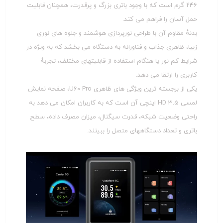
۲۴۶ گرم است که با وجود باتری بزرگ و پرقدرت، همچنان قابلیت
حمل آسان را فراهم می کند.
بدنهٔ مقاوم آن با طراحی نورپردازی هوشمند و جلوه های نوری
زیبا، ظاهری جذاب و فناورانه به دستگاه می بخشد که به ویژه در
شرایط کم نور یا هنگام استفاده از قابلیتهای مختلف، تجربهٔ
کاربری را ارتقا می دهد.
یکی از برجسته ترین ویژگی های ظاهری U60 Pro، صفحه نمایش
لمسی HD 3.5 اینچی آن است که به کاربران امکان می دهد به
راحتی وضعیت شبکه، قدرت سیگنال، میزان مصرف داده، سطح
باتری و تعداد دستگاههای متصل را ببینند.