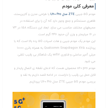
معرفی کلی مودم
مودم 5G جیبی
ZTE مدل U60 Pro
با طراحی مدرن و کاربرپسند،
ظاهری مستحکم و جمع وجور دارد که آن را برای استفاده در
محیطهای مختلف مناسب می سازد. ابعاد این دستگاه ۱۵۸ در ۷۳
در ۱۶ میلیمتر و وزن آن حدود ۲۴۶ گرم است.
این مودم یک مودم جیبی و هات اسپات 5G رده بالا است که با
پردازنده Qualcomm Snapdragon X75 به همراه باتری 10000
میلی آمپر ساعتی و فناوری wifi7 یک شاهکار بی رقیب تلقی
می شود.
مودم u60 pro محصولی هست که ادعای نقطه ی اتصال پایدار و
قابل حمل بی رقیب را داراست. در ادامه قصد داریم به نقد و
بررسی مودم 5G جیبی ZTE مدل U60 Pro بپردازیم.
.