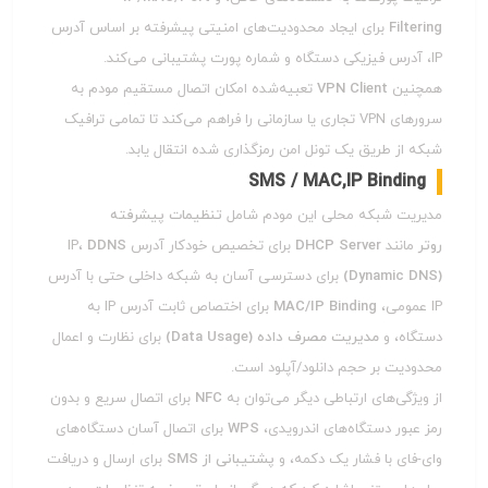
Filtering
برای ایجاد محدودیت‌های امنیتی پیشرفته بر اساس آدرس
IP، آدرس فیزیکی دستگاه و شماره پورت پشتیبانی می‌کند.
همچنین
VPN Client
تعبیه‌شده امکان اتصال مستقیم مودم به
سرورهای VPN تجاری یا سازمانی را فراهم می‌کند تا تمامی ترافیک
شبکه از طریق یک تونل امن رمزگذاری شده انتقال یابد.
SMS / MAC,IP Binding
مدیریت شبکه محلی این مودم شامل
تنظیمات پیشرفته
روتر
مانند
DHCP Server
برای تخصیص خودکار آدرس IP،
DDNS
(Dynamic DNS)
برای دسترسی آسان به شبکه داخلی حتی با آدرس
IP عمومی،
MAC/IP Binding
برای اختصاص ثابت آدرس IP به
دستگاه‌، و
مدیریت مصرف داده (Data Usage)
برای نظارت و اعمال
محدودیت بر حجم دانلود/آپلود است.
از ویژگی‌های ارتباطی دیگر می‌توان به
NFC
برای اتصال سریع و بدون
رمز عبور دستگاه‌های اندرویدی،
WPS
برای اتصال آسان دستگاه‌های
وای-فای با فشار یک دکمه، و
پشتیبانی از SMS
برای ارسال و دریافت