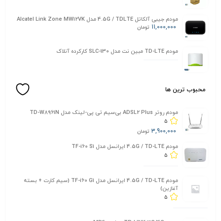
مودم جیبی آلکاتل 4.5G / TDLTE مدل Alcatel Link Zone MW12VK
11,000,000
تومان
مودم TD-LTE مبین نت مدل SLC-130 کارکرده آنلاک
محبوب ترین ها
مودم روتر ADSL2 Plus بی‌سیم تی پی-لینک مدل TD-W8961N
5
3,900,000
تومان
مودم 4.5G / TD-LTE ایرانسل مدل TF-i60 S1
5
مودم 4.5G / TD-LTE ایرانسل مدل TF-i60 G1 (سیم کارت + بسته
آغازین)
5