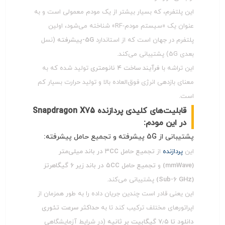
این پلتفرم، که بسیار بیشتر از یک مودم معمولی است و به
عنوان یک «سیستم مودم-RF» شناخته می‌شود، اولین
پلتفرم در جهان است که از استاندارد
5G-پیشرفته
(نسل
بعدی 5G) پشتیبانی می‌کند.
این تراشه با
فرآیند ساخت ۴ نانومتری
تولید شده که به
معنای بازدهی انرژی فوق‌العاده بالا و تولید حرارت بسیار کم
است.
قابلیت‌های کلیدی پردازنده Snapdragon X75
در این مودم:
پشتیبانی از 5G پیشرفته و تجمیع حامل پیشرفته:
این
پردازنده
از
تجمیع حامل ۳CC در باند میلی‌متر
(mmWave)
و
تجمیع حامل ۵CC در باند زیر ۶ گیگاهرتز
(Sub-6 GHz)
پشتیبانی می‌کند.
این یعنی قادر است چندین جریان داده را به طور همزمان از
اپراتورهای مختلف ترکیب کند تا به
حداکثر سرعت تئوری
دانلود تا ۷٫۵ گیگابیت بر ثانیه
(در شرایط آزمایشگاهی