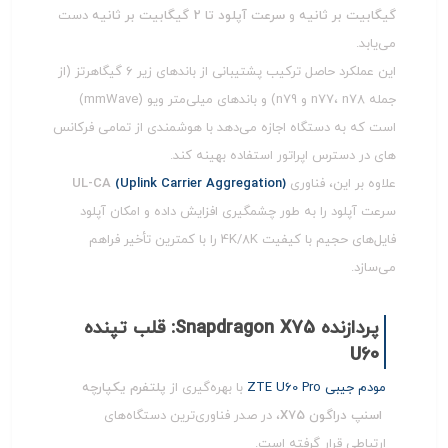
گیگابیت بر ثانیه
و
سرعت آپلود تا 2 گیگابیت بر ثانیه
دست
می‌یابد.
این عملکرد حاصل ترکیب پشتیبانی از باندهای زیر ۶ گیگاهرتز (از
جمله n77، n78 و n79) و باندهای میلی‌متر ویو (mmWave)
است که به دستگاه اجازه می‌دهد با هوشمندی از تمامی فرکانس
های در دسترس اپراتور استفاده بهینه کند.
علاوه بر این، فناوری
(Uplink Carrier Aggregation)
UL-CA
سرعت آپلود را به طور چشمگیری افزایش داده و امکان آپلود
فایل‌های حجیم با کیفیت 4K/8K را با کمترین تأخیر فراهم
می‌سازد.
پردازنده Snapdragon X75: قلب تپنده
U60
مودم جیبی ZTE U60 Pro
با بهره‌گیری از
پلتفرم یکپارچه
اسنپ‌ دراگون X75
، در صدر فناوری‌ترین دستگاه‌های
ارتباطی قرار گرفته است.