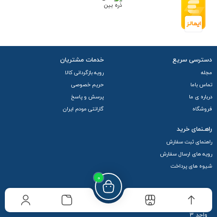
دسترسی سریع
خدمات مشتریان
مجله
رویه بازگردانی کالا
تماس باما
حریم خصوصی
درباره ی ما
پرسش و پاسخ
فروشگاه
گارانتی مودم ایران
راهـنمای خرید
راهنمای ثبت سفارش
رویه های ارسال سفارش
شیوه های پرداخت
0
آدرس مودم ایران : تهران خیابان جانبازان غربی، نبش خیابان همایی،پلاک یک،
واحد 3