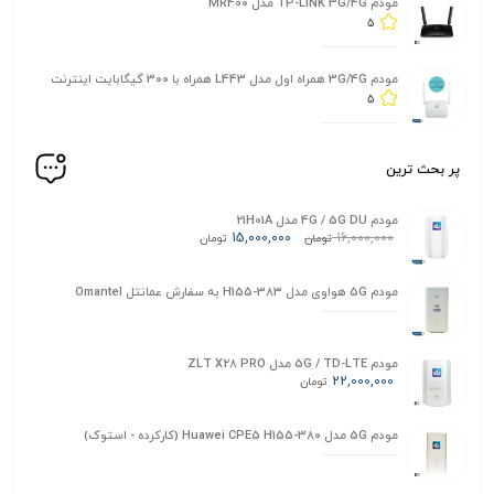
مودم TP-LINK 3G/4G مدل MR400
5
مودم 3G/4G همراه اول مدل L443 همراه با 300 گیگابایت اینترنت
5
پر بحث ترین
مودم 4G / 5G DU مدل 21H01A
15,000,000
16,000,000
تومان
تومان
مودم 5G هواوی مدل H155-383 به سفارش عمانتل Omantel
مودم 5G / TD-LTE مدل ZLT X28 PRO
22,000,000
تومان
مودم 5G مدل Huawei CPE5 H155-380 (کارکرده - استوک)