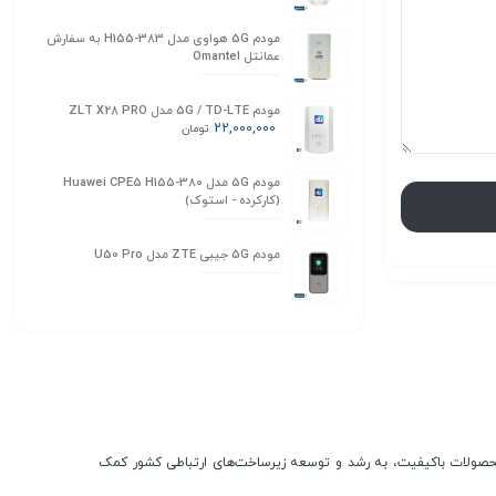
مودم 5G هواوی مدل H155-383 به سفارش
عمانتل Omantel
مودم 5G / TD-LTE مدل ZLT X28 PRO
22,000,000
تومان
مودم 5G مدل Huawei CPE5 H155-380
(کارکرده - استوک)
مودم 5G جیبی ZTE مدل U50 Pro
ن و محصولات باکیفیت، به رشد و توسعه زیرساخت‌های ارتباطی کشور کمک