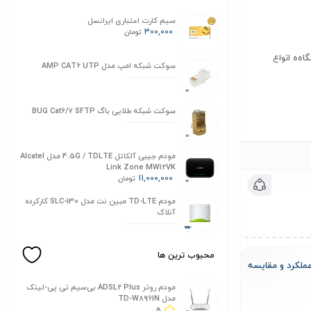
سیم کارت اعتباری ایرانسل
300,000
تومان
اه‌ه انواع
سوکت شبکه امپ مدل AMP CAT6 UTP
سوکت شبکه طلایی باگ BUG Cat6/7 SFTP
مودم جیبی آلکاتل 4.5G / TDLTE مدل Alcatel
Link Zone MW12VK
11,000,000
تومان
مودم TD-LTE مبین نت مدل SLC-130 کارکرده
آنلاک
محبوب ترین ها
و سیم‌کارتی، عملکرد و مقایسه
مودم روتر ADSL2 Plus بی‌سیم تی پی-لینک
مدل TD-W8961N
5