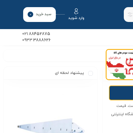
سبد خرید
0
وارد شوید
021
88452875
0933
3888626
پیشنهاد لحظه ای
قیمت
ولید محتوی فروشگاه اینترنتی