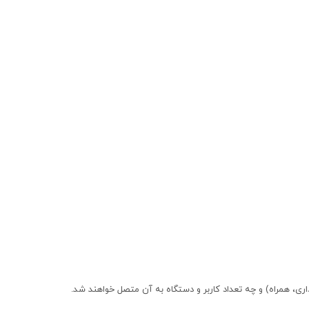
با بسته 150 گیگ سه ماهه
تومان
1,200,000
تومان
ری، همراه) و چه تعداد کاربر و دستگاه به آن متصل خواهند شد.