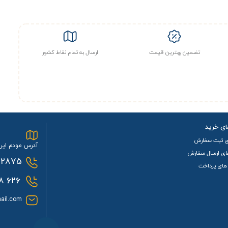
تضمین بهترین قیمت
ارسال به تمام نقاط کشور
ای خرید
ی ثبت سفارش
آدرس مودم ایرا
ای ارسال سفارش
2875
های پرداخت
0933
626
ail.com