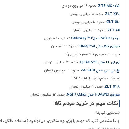
ZTE MC801A
:
حدود 19 میلیون تومان
ZLT X20
:
حدود 8 میلیون تومان
ZLT X10
:
حدود 10میلیون تومان
ZLT X11
:
حدود 9 میلیون تومان
نوکیا Nokia مدلGateway 3.2
: حدود 10 میلیون
هواوی 5G مدل H158-381
: حدود 22 میلیون
قیمت مودم‌های 5G همراه (جیبی):
ای ای EE مدل QTAD52E
:
حدود 12 میلیون تومان
اچ تی سی مدل 5G HUB
:
حدود 20 میلیون تومان
قیمت مودم‌های 5G/TD-LTE:
ZLT X28
:
حدود 9 میلیون تومان
هواوی HUAWEI مدل N5368Max
:
حدود 12 میلیون تومان
نکات مهم در خرید مودم 5G:
شناسایی نیازها:
ابتدا مشخص کنید که مودم را برای چه منظوری می‌خواهید (استفاده خانگی، ادا
سرعت و پهنای باند: