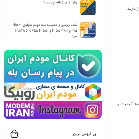
وای‌ فای wifi 6 چیست؟
یا بازی‌های آنلاین نیاز دارید،
نقد، بررسی و مقایسه سه مودم هواوی H158-
381 و H155-383 و HUAWEI CPE5 H155-
380
لاً کیفیت و
پر فروش ترین