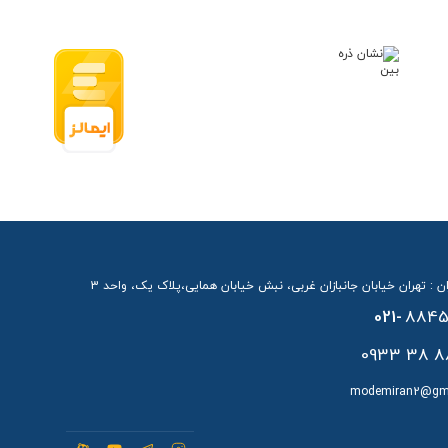
ن : تهران خیابان جانبازان غربی، نبش خیابان همایی،پلاک یک، واحد 3
021-
8845
88 38 
modemiran2@gm