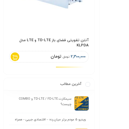
سیم کارت اینترنت ثابت TD-LTE سپنتا Sepanta
آنتن تقویتی فضای باز TD-LTE و LTE مدل
KLPDA
– است
تومان
2,300,000
,000
تومان
آخرین مطالب
سیمکارت TD-LTE / FD-LTE و COMBO
چیست؟
ویدیو 5 مودم برتر میان رده – اقتصادی جیبی – همراه