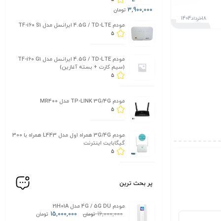
3,900,000
تومان
18خرداد1404
مودم 4.5G / TD-LTE ایرانسل مدل TF-i60 S1
5
مودم 4.5G / TD-LTE ایرانسل مدل TF-i60 G1
(سیم کارت + بسته آغازین)
5
مودم TP-LINK 3G/4G مدل MR400
5
مودم 3G/4G همراه اول مدل L443 همراه با 300
گیگابایت اینترنت
5
پر بحث ترین
مودم 4G / 5G DU مدل 21H01A
15,000,000
16,000,000
تومان
تومان